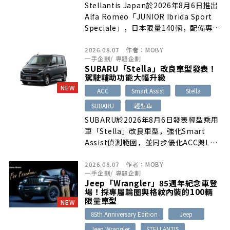
Stellantis Japan於2026年8月6日推出
Alfa Romeo「JUNIOR Ibrida Sport
Speciale」，日本限量140輛，配備專屬
車身套件、18吋鋁圈與Alcantara內裝，
2026.08.07
作者：
MOBY
售價525萬日圓（約新台幣107.4萬
一手企劃
/
專題企劃
元）。
SUBARU「Stella」改良車型發表！
駕駛輔助功能大幅升級
NEW
ACC
Smart Assist
Stella
SUBARU
輕型車
SUBARU於2026年8月6日發表輕型乘用
車「Stella」改良車型，強化Smart
Assist偵測範圍，並同步優化ACC與LKC
控制；Z、ZS車型另標配主動式多功能資
2026.08.07
作者：
MOBY
訊儀表，進一步提升安全性與實用性。
一手企劃
/
專題企劃
Jeep「Wrangler」85週年紀念車登
場！採專屬輪圈與格紋內裝的100輛
限量車型
NEW
85th Anniversary Edition
Jeep
Jeep Wrangler
STELLANTIS