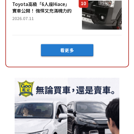
Toyota高級「6人座Hiace」
實車公開！ 強悍又充滿魄力的
「全黑設計」搭配特別「豪華
2026.07.11
內裝」！ Premium打造的「限
定Bruno」由...
看更多