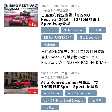
認停車地點淹水風險，必要時將車輛移至
2026.08.08
作者：
MOBY
堅固的室內或較高樓層停車場，以降低愛
一手企劃
/
專題企劃
車受損可能。
日產宣布確定舉辦「NISMO
Festival 2026」 12月6日於富士
Speedway登場
NEW
Nismo
NISMO Festival
NISSAN
NISSAN RACING DNA
富士Speedway
賽車活動
日產與NMC宣布，2026年12月6日將於
富士Speedway舉辦第26屆NISMO
Festival，以「NISSAN RACING DNA」
為主題，安排歷代與最新賽車展示及動態
2026.08.07
作者：
MOBY
演出、NISMO公路車、最新日產車、座
一手企劃
/
專題企劃
談會與親子活動等內容。
Alfa Romeo Junior限量車上市
140輛限定Sport Speciale登場
NEW
Alfa Romeo
Alfa Romeo Junior
JUNIOR Ibrida Sport Speciale
油電車
限量車