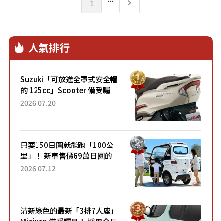
1
如同「移動式貴賓室」般的豪華租賃車。
服務對象涵蓋訪日旅遊業者、大使館、企
業接送與一般家庭旅遊，當日租金自3萬
6300日圓起，約新台幣7450元。採用
人氣排行
2026年小改款Hiace、搭載Toyota
Safety Sense 3.0的第9輛新車NOIR，
也預定於Tourism EXPO Japan 2026亮
Suzuki「可放進全罩式安全帽
相並開始出租。
的 125cc」Scooter 備受矚
目！採用全新流線設計與各項
2026.07.20
升級，騎乘更加舒適！已陸續
開始出口的新款「B...
只要150日圓就能跑「100公
里」！ 新車售價69萬日圓的
「3人座」Trike大受歡迎！ 順
2026.07.12
應時代需求，究竟為何能迅速
熱賣？
清新綠色的最新「3排7人座」