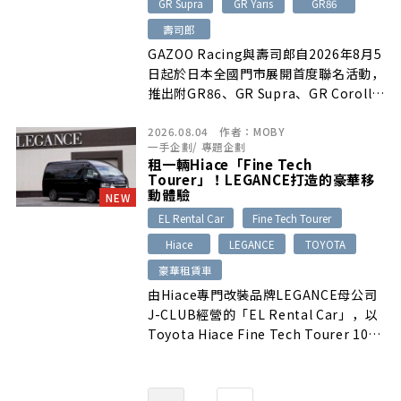
GR Supra
GR Yaris
GR86
壽司郎
GAZOO Racing與壽司郎自2026年8月5
日起於日本全國門市展開首度聯名活動，
推出附GR86、GR Supra、GR Corolla
與GR Yaris限定迷你車的「自製壽司組
2026.08.04
作者：
MOBY
合」及「天然黑鮪魚7貫拼盤」。活動並
一手企劃
/
專題企劃
結合新宿西口店特別裝潢、數位點餐限定
租一輛Hiace「Fine Tech
模式、X社群抽獎及富士國際賽車場親子
Tourer」！LEGANCE打造的豪華移
體驗活動，活動期間至8月30日止。
動體驗
NEW
EL Rental Car
Fine Tech Tourer
Hiace
LEGANCE
TOYOTA
豪華租賃車
由Hiace專門改裝品牌LEGANCE母公司
J-CLUB經營的「EL Rental Car」，以
Toyota Hiace Fine Tech Tourer 10人
座商務接送車為基礎，加入獨立
Ottoman腿靠座椅、專屬椅套、桌板、
窗簾、間接照明與USB充電等配備，打造
...