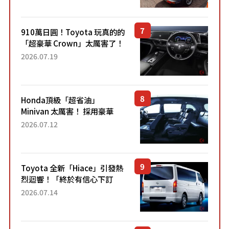
910萬日圓！Toyota 玩真的的
「超豪華 Crown」太厲害了！
採用由「匠人技藝」打造的
2026.07.19
「專屬車色」與運動化「底盤
設定」！還配備專屬豪華...
Honda頂級「超省油」
Minivan 太厲害！ 採用豪華
「真皮座椅」與專屬「黑色內
2026.07.12
裝」！ 每公升可跑約20公里，
兼具優異節能表現與舒適
「三...
Toyota 全新「Hiace」引發熱
烈迴響！「終於有信心下訂
了！」「哪個等級交車最
2026.07.14
快？」討論不斷！但下訂後竟
然還要等「超過半年」才能交
車？...