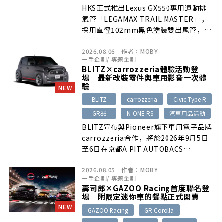
HKS正式推出Lexus GX550專用運動排
氣管「LEGAMAX TRAIL MASTER」，
採用直徑102mm黑色塗裝雙出尾管，並
針對V6引擎進行聲浪調校。產品在維持
2026.08.06
作者：
MOBY
原廠ECU輸出與扭力特性的同時，也兼顧
一手企劃
/
專題企劃
低沉排氣聲浪與高速巡航舒適性，搭配
BLITZ×carrozzeria體驗活動登
HKS Mastery ECU後還可進一步強化中
場 最新改裝零件與車用影音一次體
高轉速域表現。
驗
NEW
BLITZ
carrozzeria
Civic Type R
GR86
N-ONE RS
汽車用品活動
BLITZ宣布與Pioneer旗下車用電子品牌
carrozzeria合作，將於2026年9月5日
至6日在京都A PIT AUTOBACS
KYOTOSHIJO舉辦產品體驗活動。現場
2026.08.05
作者：
MOBY
可透過N-ONE RS、GR86與Civic Type
一手企劃
/
專題企劃
R展示車，實際體驗懸吊、雷射與雷達偵
壽司郎×GAZOO Racing首度聯名登
測器、顯示型音響主機及數位音訊處理
場 附限定迷你車的餐點正式開賣
器，並提供事前預約贈品與成交優惠。
NEW
GAZOO Racing
GR Corolla