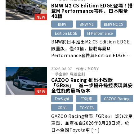
BMW M2 CS Edition EDGE登場！搭
載M Performance零件、日本限量
40輛
NEW
BMW
BMW M2
BMW M2 CS
Edition EDGE
M Performance
BMW於日本推出M2 CS Edition EDGE
限量版，僅40輛，搭載專屬M
Performance套件與Edition EDGE徽
飾，較M2減重約30kg，最大輸出
2026.08.07
作者：
MOBY
530PS、650Nm，0-100km/h加速3.8
一手企劃
/
專題企劃
秒。
GAZOO Racing 推出小改款
「GR86」 進一步提升操控表現與安
全性能的最新版本
NEW
EyeSight
FR跑車
GAZOO Racing
GR86
TOYOTA
GAZOO Racing發表「GR86」部分改良
車型，並宣布自2026年8月28日起，於
日本全國Toyota車 […]