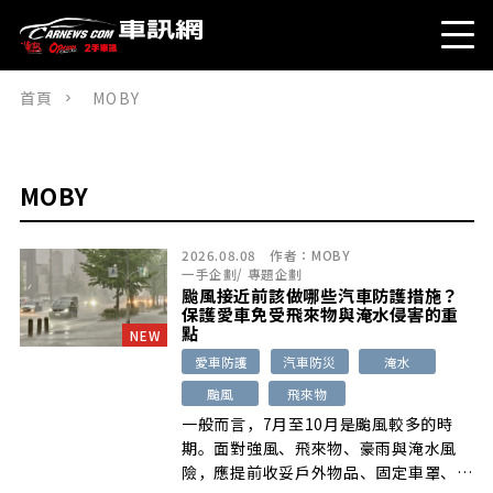
首頁
MOBY
MOBY
2026.08.08
作者：
MOBY
一手企劃
/
專題企劃
颱風接近前該做哪些汽車防護措施？
保護愛車免受飛來物與淹水侵害的重
點
NEW
愛車防護
汽車防災
淹水
颱風
飛來物
一般而言，7月至10月是颱風較多的時
期。面對強風、飛來物、豪雨與淹水風
險，應提前收妥戶外物品、固定車罩、確