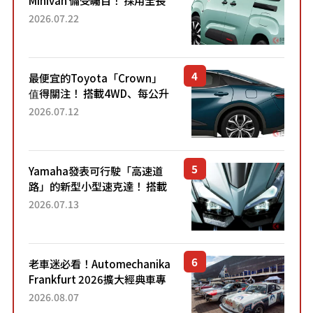
Minivan 備受矚目！ 採用全長
4.7公尺剛剛好的車身尺寸與
2026.07.22
「滑門」設計！ 還推出467萬
元日圓起的5人座版...
最便宜的Toyota「Crown」
值得關注！ 搭載4WD、每公升
22.4公里低油耗表現超亮眼！
2026.07.12
配備豐富、超越售價水準，堪
稱高CP值代表的「...
Yamaha發表可行駛「高速道
路」的新型小型速克達！ 搭載
能享受超強勁「渦輪感」的動
2026.07.13
力系統！ 採用與高階「Super
Sport」車款相同的...
老車迷必看！Automechanika
Frankfurt 2026擴大經典車專
區 1954年珍稀古董車現場修復
2026.08.07