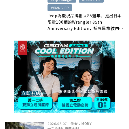
WRANGLER
Jeep為慶祝品牌創立85週年，推出日本
限量100輛的Wrangler 85th
Anniversary Edition，採專屬格紋內
裝、17吋輪圈與Blue Agave彩繪，售價
944萬日圓。
2026.08.07
作者：
MOBY
一手企劃
/
專題企劃