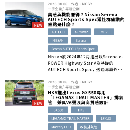
2026.08.06
作者：
MOBY
一手企劃
/
專題企劃
美感與機能兼得？Nissan Serena
AUTECH Sports Spec獲社群盛讚的
重點是什麼？
NEW
AUTECH
e-Power
MPV
NISSAN
Serena
Serena AUTECH Sports Spec
Nissan於2024年12月推出以Serena e-
POWER Highway Star V為基礎的
AUTECH Sports Spec，透過專屬外
觀、17吋輪胎、懸吊調校與車身補強，
2026.08.06
作者：
MOBY
兼顧家庭MPV機能與更鮮明的運動感。上
一手企劃
/
專題企劃
市當時社群多肯定其設計、加速表現與操
HKS推出Lexus GX550專用
控穩定性，但也有人認為懸吊較硬、造型
「LEGAMAX TRAIL MASTER」排氣
過於運動化，且相較基礎車型的價格門檻
管 兼具V6聲浪與高質感設計
NEW
偏高。
GX550
HKS
LEGAMAX TRAIL MASTER
LEXUS
Mastery ECU
改裝排氣管