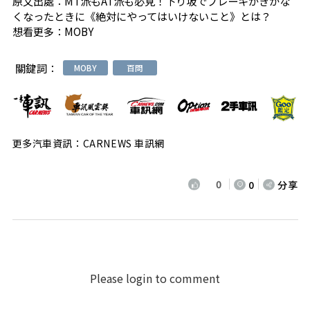
原文出處：
MT派もAT派も必見！下り坂でブレーキがきかな
くなったときに《絶対にやってはいけないこと》とは？
想看更多：
MOBY
關鍵詞：
MOBY
百問
更多汽車資訊：CARNEWS 車訊網
0
0
分享
Please login to comment