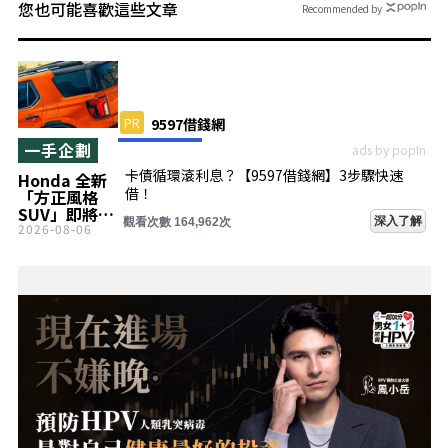
您也可能喜歡這些文章
Recommended by
PR
9597借錢網
一手企劃
ads by popIn
卡債循環滾利息？【9597借錢網】3步驟快速
Honda 全新
借！
「方正風格
SUV」即將登
深入了解
觀看次數 164,962次
場！離地高度
2026-08-06
超越 Jimny，
搭載 285 匹馬
力的硬派方正
設計車型！採
用高性能
4WD 的正統
越野車
「Passport
TrailSport
Elite」究竟
是什麼樣的
車？