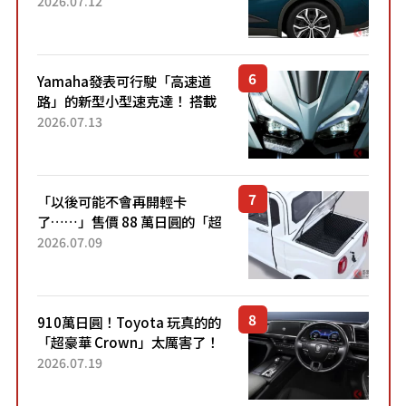
22.4公里低油耗表現超亮眼！
2026.07.12
配備豐富、超越售價水準，堪
稱高CP值代表的「...
Yamaha發表可行駛「高速道
路」的新型小型速克達！ 搭載
能享受超強勁「渦輪感」的動
2026.07.13
力系統！ 採用與高階「Super
Sport」車款相同的...
「以後可能不會再開輕卡
了……」售價 88 萬日圓的「超
迷你輕型貨車」引發兩極評
2026.07.09
價！「150 日圓就能跑 100 公
里！」「免驗車真的太棒
了！...
910萬日圓！Toyota 玩真的的
「超豪華 Crown」太厲害了！
採用由「匠人技藝」打造的
2026.07.19
「專屬車色」與運動化「底盤
設定」！還配備專屬豪華...