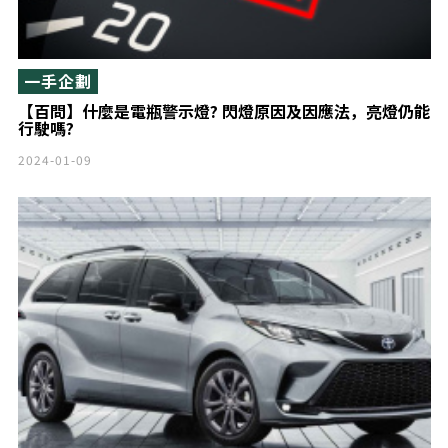
一手企劃
【百問】什麼是電瓶警示燈? 閃燈原因及因應法，亮燈仍能
行駛嗎?
2024-01-09