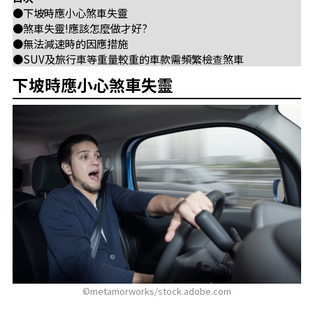
●下坡時應小心煞車失靈
●煞車失靈!應該怎麼做才好?
●無法減速時的因應措施
●SUV及旅行車等重量較重的車款需頻繁檢查煞車
下坡時應小心煞車失靈
©metamorworks/stock.adobe.com