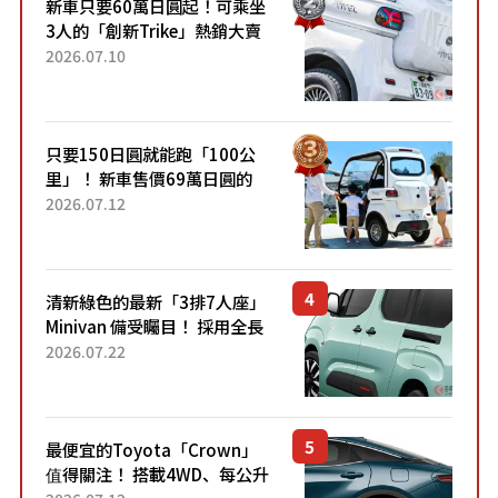
新車只要60萬日圓起！可乘坐
3人的「創新Trike」熱銷大賣
成為人氣車款！「養車成本真
2026.07.10
的超便宜！」「150日圓就能
跑100公里」「小朋友坐得...
只要150日圓就能跑「100公
里」！ 新車售價69萬日圓的
「3人座」Trike大受歡迎！ 順
2026.07.12
應時代需求，究竟為何能迅速
熱賣？
清新綠色的最新「3排7人座」
Minivan 備受矚目！ 採用全長
4.7公尺剛剛好的車身尺寸與
2026.07.22
「滑門」設計！ 還推出467萬
元日圓起的5人座版...
最便宜的Toyota「Crown」
值得關注！ 搭載4WD、每公升