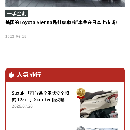
一手企劃
美國的Toyota Sienna是什麼車?新車會在日本上市嗎?
2023-06-19
人氣排行
Suzuki「可放進全罩式安全帽
的 125cc」Scooter 備受矚
目！採用全新流線設計與各項
2026.07.20
升級，騎乘更加舒適！已陸續
開始出口的新款「B...