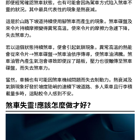
即便經常確認煞車狀態，也有可能會因為駕車方式陷入煞車不
靈的狀況。其中最具代表性的現象是熱衰減。
這是於山路下坡道持續使用腳煞車而產生的現象。煞車碟盤及
來令片持續摩擦變得異常高溫，使來令片的摩擦力急遽下降，
失去煞車力。
若以這個狀態持續煞車，便會引起氣鎖現象。異常高溫的熱能
會從來令片→煞車碟盤→煞車油依序傳導，使煞車油沸騰。煞
車油管內產生氣泡會導致即便踩了踏板，壓力也很難傳至煞車
碟盤，而失去煞車力。
當然，車輛也有可能因煞車機械問題而失去制動力。熱衰減及
氣鎖現象好發於坡度陡峭的連續下坡道路、多人乘車且行李積
載量多時，這點較令人感到不安。
煞車失靈!應該怎麼做才好?