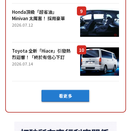
Honda頂級「超省油」
Minivan 太厲害！ 採用豪華
「真皮座椅」與專屬「黑色內
2026.07.12
裝」！ 每公升可跑約20公里，
兼具優異節能表現與舒適
「三...
Toyota 全新「Hiace」引發熱
烈迴響！「終於有信心下訂
了！」「哪個等級交車最
2026.07.14
快？」討論不斷！但下訂後竟
然還要等「超過半年」才能交
車？...
看更多