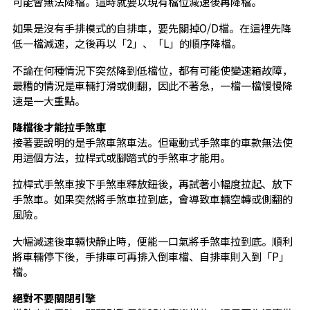
可能會無法降檔。這時就要以現有檔位減速後再降檔。
如果是沒有手排模式的自排車，要先關掉O/D檔。在這裡先降
低一檔減速，之後再以「2」、「L」的順序降檔。
不論在何種情況下突然降到低檔位，都有可能使變速箱故障，
最糟的情況是車輛打滑或側翻，因此不著急，一檔一檔慢慢降
速是一大重點。
降檔後才能拉手煞車
接著要說明的是手煞車煞車法。但電動式手煞車的車款無法使
用這個方法，拉桿式或腳踏式的手煞車才能用。
拉桿式手煞車按下手煞車釋放鈕後，再試著小幅度拉起、放下
手煞車。如果突然將手煞車拉到底，會導致車輛空轉或側翻的
風險。
大幅減速後車輛快靜止時，便能一口氣將手煞車拉到底。順利
將車輛停下後，手排車可再排入倒車檔、自排車則入到「P」
檔。
絕對不要關閉引擎