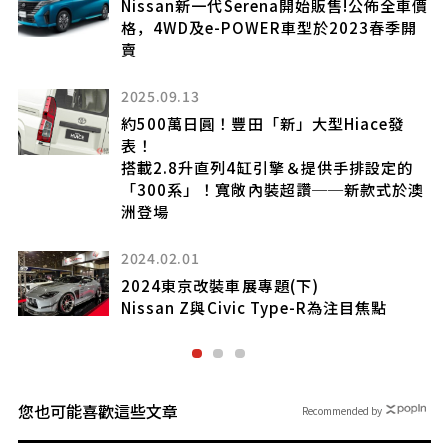
開始販售!公佈全車價
新一代Tundra的TRD Pro登
於2023春季開
專屬輪圈 以碳纖維材料輕量化
2026.04.29
全面升級進化
型Hiace發
Volvo XC60小改款上市
提供手排設定的
2025.10.26
讚──新款式於澳
吉姆尼的古董皮革！內裝由
Garson 負責協調￼
)
-R為注目焦點
您也可能喜歡這些文章
Recommended by