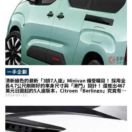
一手企劃
清新綠色的最新「3排7人座」Minivan 備受矚目！ 採用全
長4.7公尺剛剛好的車身尺寸與「滑門」設計！ 還推出467
萬元日圓起的5人座版本，Citroen「Berlingo」究竟有何
魅力？
2026-07-22