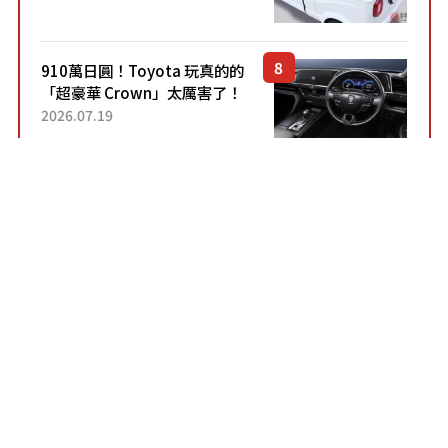
價！「150 日圓就能跑 100 公
里！」「免驗車真的太棒
了！...
910萬日圓！Toyota 玩真的的
「超豪華 Crown」太厲害了！
採用由「匠人技藝」打造的
2026.07.19
「專屬車色」與運動化「底盤
設定」！還配備專屬豪華...
Honda頂級「超省油」
Minivan 太厲害！ 採用豪華
「真皮座椅」與專屬「黑色內
2026.07.12
裝」！ 每公升可跑約20公里，
兼具優異節能表現與舒適
「三...
Toyota 全新「Hiace」引發熱
烈迴響！「終於有信心下訂
了！」「哪個等級交車最
2026.07.14
快？」討論不斷！但下訂後竟
然還要等「超過半年」才能交
車？...