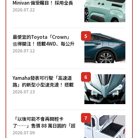
Minivan 備受矚目！ 採用全長
4.7公尺剛剛好的車身尺寸與
2026.07.22
「滑門」設計！ 還推出467萬
元日圓起的5人座版...
最便宜的Toyota「Crown」
值得關注！ 搭載4WD、每公升
22.4公里低油耗表現超亮眼！
2026.07.12
配備豐富、超越售價水準，堪
稱高CP值代表的「...
Yamaha發表可行駛「高速道
路」的新型小型速克達！ 搭載
能享受超強勁「渦輪感」的動
2026.07.13
力系統！ 採用與高階「Super
Sport」車款相同的...
「以後可能不會再開輕卡
了……」售價 88 萬日圓的「超
迷你輕型貨車」引發兩極評
2026.07.09