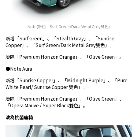
Note(新色：Surf Green/Dark Metal Grey雙色)
新增「Surf Green」、「Stealth Gray」、「Sunrise
Copper」、「Surf Green/Dark Metal Grey雙色」。
廢除「Premium Horizon Orange」、「Olive Green」。
●Note Aura
新增「Sunrise Copper」、「Midnight Purple」、「Pure
White Pearl/ Sunrise Copper 雙色」。
廢除「Premium Horizon Orange」、「Olive Green」、
「Opera Mauve / Super Black雙色」。
改為抗菌座椅