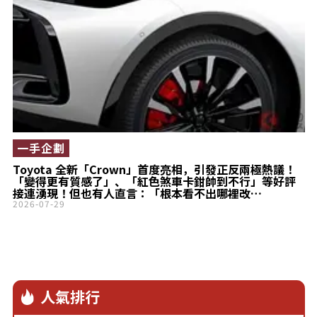
一手企劃
Toyota 全新「Crown」首度亮相，引發正反兩極熱議！
「變得更有質感了」、「紅色煞車卡鉗帥到不行」等好評
接連湧現！但也有人直言：「根本看不出哪裡改
了……」？全新設計讓這款 Crossover 展現更強烈的「寬
2026-07-29
體感」，成為討論焦點！
人氣排行