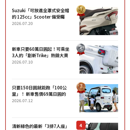
Suzuki「可放進全罩式安全帽
的 125cc」Scooter 備受矚
目！採用全新流線設計與各項
2026.07.20
升級，騎乘更加舒適！已陸續
開始出口的新款「B...
新車只要60萬日圓起！可乘坐
3人的「創新Trike」熱銷大賣
成為人氣車款！「養車成本真
2026.07.10
的超便宜！」「150日圓就能
跑100公里」「小朋友坐得...
只要150日圓就能跑「100公
里」！ 新車售價69萬日圓的
「3人座」Trike大受歡迎！ 順
2026.07.12
應時代需求，究竟為何能迅速
熱賣？
清新綠色的最新「3排7人座」