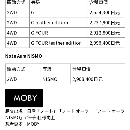
驅動方式
等級
含稅車價
2WD
G
2,654,300日元
2WD
G leather edition
2,737,900日元
4WD
G FOUR
2,912,800日元
4WD
G FOUR leather edition
2,996,400日元
Note Aura NISMO
驅動方式
等級
含稅車價
2WD
NISMO
2,908,400日元
原文出處：
日産「ノート」「ノート オーラ」「ノート オーラ
NISMO」が一部仕様向上
想看更多：
MOBY