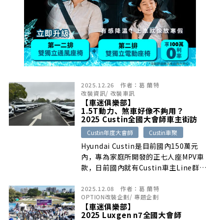
2025.12.26
作者：
葛 蘭特
改裝資訊
/
改裝車訊
【車迷俱樂部】
1.5T動力、煞車好像不夠用？
2025 Custin全國大會師車主街訪
Custin年度大會師
Custin車聚
Hyundai Custin是目前國內150萬元
內，專為家庭所開發的正七人座MPV車
款，日前國內就有Custin車主Line群
組，舉辦年度車聚活動，葛蘭特也藉此前
2025.12.08
作者：
葛 蘭特
往採訪眾車主用車心得，我們來聽看看這
OPTION改裝企劃
/
專題企劃
些Custin車主是怎麼說的？
【車迷俱樂部】
2025 Luxgen n7全國大會師