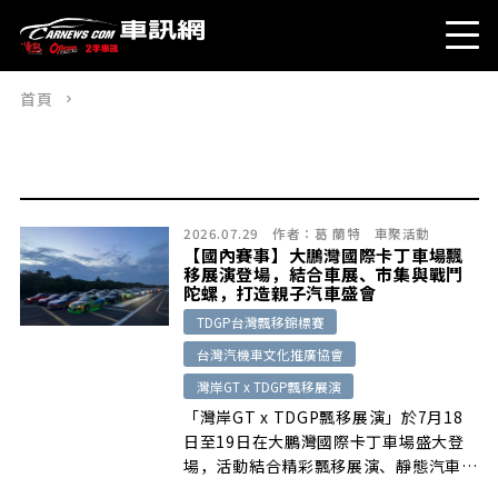
首頁
2026.07.29
作者：
葛 蘭特
車聚活動
【國內賽事】大鵬灣國際卡丁車場飄
移展演登場，結合車展、市集與戰鬥
陀螺，打造親子汽車盛會
TDGP台灣飄移錦標賽
台灣汽機車文化推廣協會
灣岸GT x TDGP飄移展演
「灣岸GT x TDGP飄移展演」於7月18
日至19日在大鵬灣國際卡丁車場盛大登
場，活動結合精彩飄移展演、靜態汽車文
化展、市集以及近年深受大小朋友喜愛的