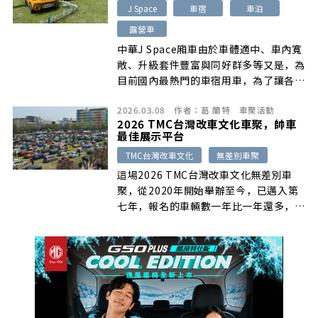
J Space
車宿
車泊
格的改裝作品，讓CC也能玩出個人風
格。
露營車
中華J Space廂車由於車體適中、車內寬
敞、升級套件豐富與同好群多等又是，為
目前國內最熱門的車宿用車，為了讓各地
J Space車友能好好交流改車心得，國內
2026.03.08
作者：
葛 蘭特
車聚活動
就有車主俱樂部舉辦年度車聚活動，且如
2026 TMC台灣改車文化車聚，帥車
果車主時間夠多，還可提早一天到場，來
最佳展示平台
個2天1夜的露營兼車距活動，我們就來
TMC台灣改車文化
無差別車聚
看看活動當天的盛況。
這場2026 TMC台灣改車文化無差別車
聚，從2020年開始舉辦至今，已邁入第
七年，報名的車輛數一年比一年還多，加
上整個活動主題是無差別車聚，只要車輛
改得夠帥、有個性都可以報名參加，這次
也號召超過200部的各式改裝車到現場，
許多美車都是初次亮相，我們就透過圖文
來好好欣賞這些作品吧。