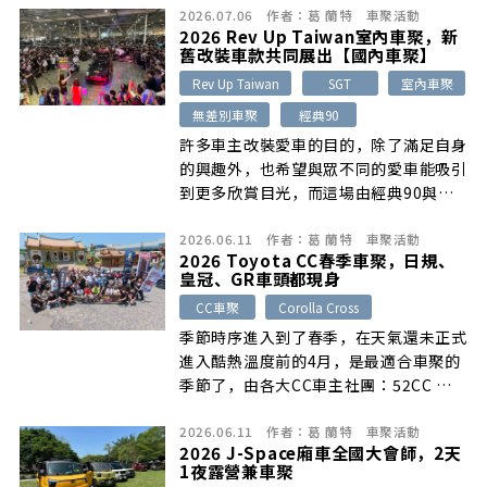
2026.07.06
作者：
葛 蘭特
車聚活動
戰鬥陀螺交流活動，吸引許多車迷與親子
2026 Rev Up Taiwan室內車聚，新
家庭前往參與，共同感受汽車文化與賽車
舊改裝車款共同展出【國內車聚】
魅力。
Rev Up Taiwan
SGT
室內車聚
無差別車聚
經典90
許多車主改裝愛車的目的，除了滿足自身
的興趣外，也希望與眾不同的愛車能吸引
到更多欣賞目光，而這場由經典90與
SGT的主理人共同創辦的Rev Up
2026.06.11
作者：
葛 蘭特
車聚活動
Taiwan室內車聚活動，就是最佳展示舞
2026 Toyota CC春季車聚，日規、
台之一，我們就來看看展出期間有哪些美
皇冠、GR車頭都現身
車出現吧。
CC車聚
Corolla Cross
季節時序進入到了春季，在天氣還未正式
進入酷熱溫度前的4月，是最適合車聚的
季節了，由各大CC車主社團：52CC 我
愛嘻嘻、Corolla Cross一同郊遊趣、
2026.06.11
作者：
葛 蘭特
車聚活動
CorollaCross車友俱樂部，號召車友共
2026 J-Space廂車全國大會師，2天
同參與下，於彰化玻璃館舉辦了2026年
1夜露營兼車聚
的第一場CC車聚，現場出現各式不同風