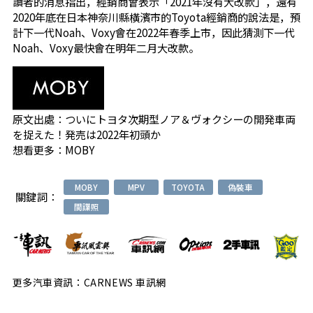
讀者的消息指出，經銷商曾表示「2021年沒有大改款」，還有
2020年底在日本神奈川縣橫濱市的Toyota經銷商的說法是，預
計下一代Noah、Voxy會在2022年春季上市，因此猜測下一代
Noah、Voxy最快會在明年二月大改款。
原文出處：
ついにトヨタ次期型ノア＆ヴォクシーの開発車両
を捉えた！発売は2022年初頭か
想看更多：
MOBY
MOBY
MPV
TOYOTA
偽裝車
關鍵詞：
間諜照
更多汽車資訊：CARNEWS 車訊網