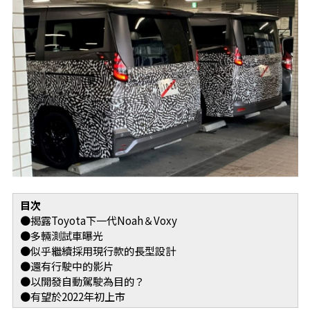
目次
●揭露Toyota下一代Noah＆Voxy
●多輛測試車曝光
●似乎繼續採用現行款的長型設計
●還有行駛中的影片
●以開發自動駕駛為目的？
●有望於2022年初上市