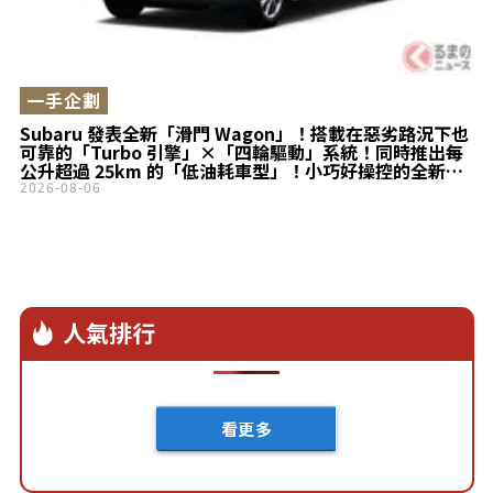
一手企劃
Subaru 發表全新「滑門 Wagon」！搭載在惡劣路況下也
可靠的「Turbo 引擎」×「四輪驅動」系統！同時推出每
公升超過 25km 的「低油耗車型」！小巧好操控的全新
Stella 登場！
2026-08-06
人氣排行
看更多