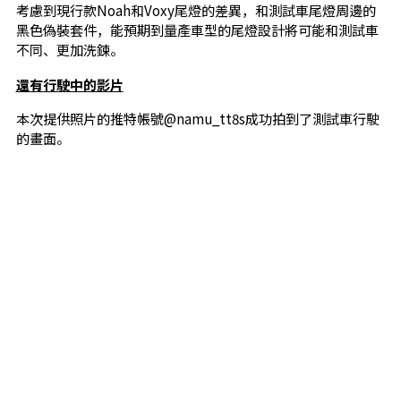
考慮到現行款Noah和Voxy尾燈的差異，和測試車尾燈周邊的
黑色偽裝套件，能預期到量產車型的尾燈設計將可能和測試車
不同、更加洗鍊。
還有行駛中的影片
本次提供照片的推特帳號@namu_tt8s成功拍到了測試車行駛
的畫面。