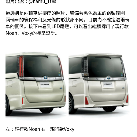
照片出處：@namu_tt8s
這邊則是兩輛車併排停的照片，裝備著黑色為主的鋁製輪圈，
兩輛車的後保桿和反光條的形狀都不同，目前尚不確定這兩輛
車的關係。接下來看到LED尾燈，可以看出繼續採用了現行款
Noah、Voxy的長型設計。
左：現行款Noah 右：現行款Voxy