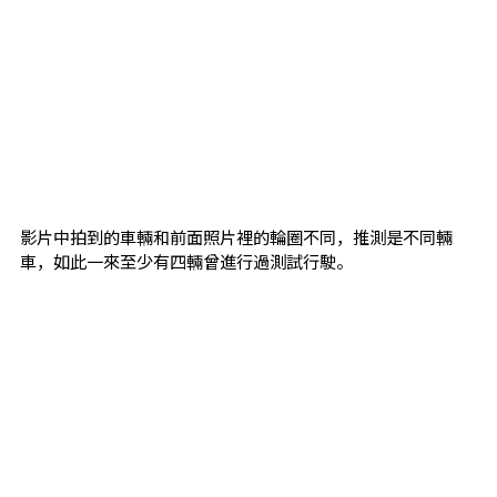
影片中拍到的車輛和前面照片裡的輪圈不同，推測是不同輛
車，如此一來至少有四輛曾進行過測試行駛。