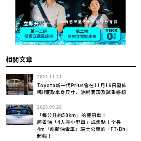
相關文章
2024.04.11
【美女特集】直線加速賽女性賽車手喜歡
Fairlady Z兼具耐看及新穎感的設計♡
2022.05.03
Honda新型「e:NS1」、「e:NP1」亮相!
Honda在中國首次推出的BEV上市&開放預
」
約