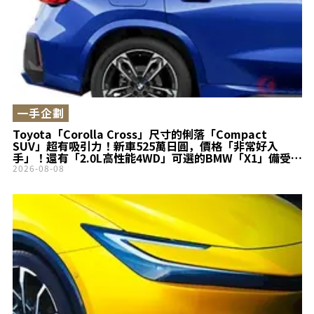
一手企劃
Toyota「Corolla Cross」尺寸的俐落「Compact
SUV」超有吸引力！新車525萬日圓，價格「非常好入
手」！還有「2.0L高性能4WD」可選的BMW「X1」備受矚
目
2026-08-08