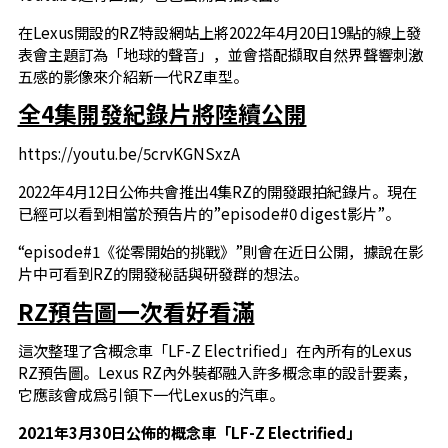
在Lexus開設的RZ特設網站上將2022年4月20日19點的線上發
表會主題訂為「地球的聲音」，並會搭配擷取自然界聲響刺激
五感的影像來介紹新一代RZ車型。
全4集開發紀錄片將陸續公開
https://youtu.be/5crvKGNSxzA
2022年4月12日公佈共會推出4集RZ的開發跟拍紀錄片。現在
已經可以看到相當於預告片的”episode#0 digest影片”。
“episode#1《從零開始的挑戰》”則會在近日公開，據說在影
片中可看到RZ的開發秘話與研發群的想法。
RZ預告圖一次看好看滿
這次整理了含概念車「LF-Z Electrified」在內所有的Lexus
RZ預告圖。Lexus RZ內外裝都融入許多概念車的設計要素，
它應該會成爲引領下一代Lexus的汽車。
2021
年3月30日公佈的概念車「LF-Z Electrified」