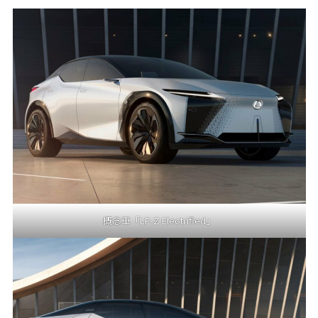
概念車「LF-Z Electrified」