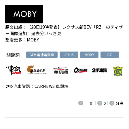
原文出處：
【20日19時発表】レクサス新BEV「RZ」のティザ
ー画像追加！過去分いっき見
想看更多：
MOBY
關鍵詞：
BEV 電池電動車
LEXUS
MOBY
RZ
更多汽車資訊：CARNEWS 車訊網
0
0
分享