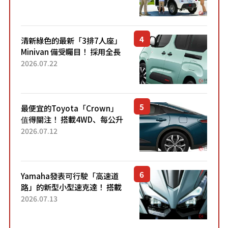
應時代需求，究竟為何能迅速
熱賣？
清新綠色的最新「3排7人座」
Minivan 備受矚目！ 採用全長
4.7公尺剛剛好的車身尺寸與
2026.07.22
「滑門」設計！ 還推出467萬
元日圓起的5人座版...
最便宜的Toyota「Crown」
值得關注！ 搭載4WD、每公升
22.4公里低油耗表現超亮眼！
2026.07.12
配備豐富、超越售價水準，堪
稱高CP值代表的「...
Yamaha發表可行駛「高速道
路」的新型小型速克達！ 搭載
能享受超強勁「渦輪感」的動
2026.07.13
力系統！ 採用與高階「Super
Sport」車款相同的...