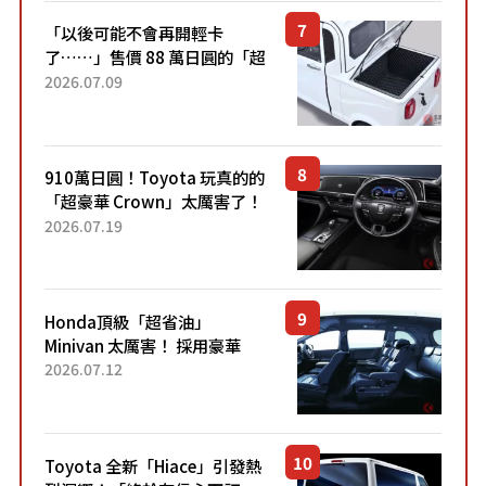
「以後可能不會再開輕卡
了……」售價 88 萬日圓的「超
迷你輕型貨車」引發兩極評
2026.07.09
價！「150 日圓就能跑 100 公
里！」「免驗車真的太棒
了！...
910萬日圓！Toyota 玩真的的
「超豪華 Crown」太厲害了！
採用由「匠人技藝」打造的
2026.07.19
「專屬車色」與運動化「底盤
設定」！還配備專屬豪華...
Honda頂級「超省油」
Minivan 太厲害！ 採用豪華
「真皮座椅」與專屬「黑色內
2026.07.12
裝」！ 每公升可跑約20公里，
兼具優異節能表現與舒適
「三...
Toyota 全新「Hiace」引發熱