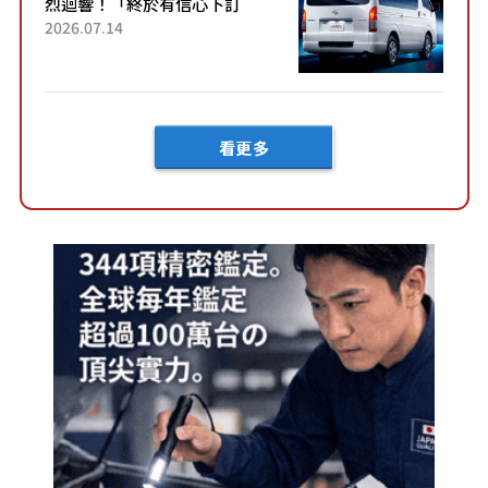
烈迴響！「終於有信心下訂
了！」「哪個等級交車最
2026.07.14
快？」討論不斷！但下訂後竟
然還要等「超過半年」才能交
車？...
看更多