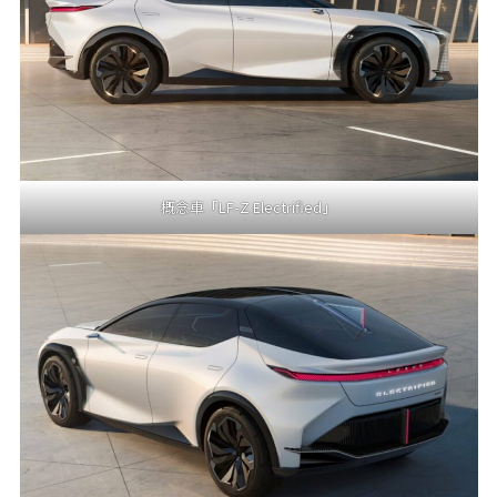
概念車「LF-Z Electrified」