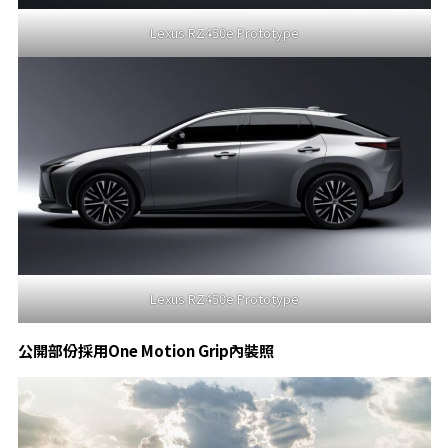
Lexus RZ450e Prototype
Lexus RZ450e Prototype
公開部份採用One Motion Grip內裝照