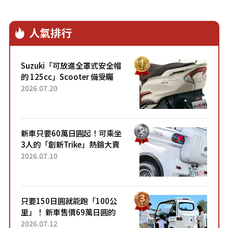
人氣排行
Suzuki「可放進全罩式安全帽
的 125cc」Scooter 備受矚
目！採用全新流線設計與各項
2026.07.20
升級，騎乘更加舒適！已陸續
開始出口的新款「B...
新車只要60萬日圓起！可乘坐
3人的「創新Trike」熱銷大賣
成為人氣車款！「養車成本真
2026.07.10
的超便宜！」「150日圓就能
跑100公里」「小朋友坐得...
只要150日圓就能跑「100公
里」！ 新車售價69萬日圓的
「3人座」Trike大受歡迎！ 順
2026.07.12