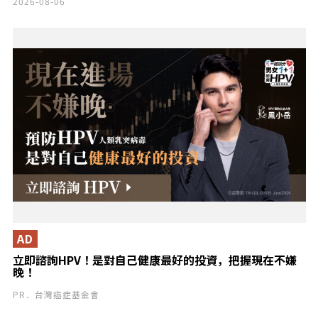
Stella 登場！
2026-08-06
AD
立即諮詢HPV！是對自己健康最好的投資，把握現在不嫌
晚！
PR．台灣癌症基金會