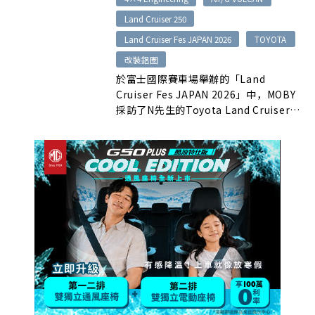
呈現正反兩極評價。
Land Cruiser 250
Land Cruiser Fes JAPAN 2026
TOYOTA
改裝鋁圈
於富士國際賽車場舉辦的「Land
Cruiser Fes JAPAN 2026」中，MOBY
採訪了N先生的Toyota Land Cruiser
250。車主選用4×4 Engineering旗下
Air/G VULCAN鋁圈，在不犧牲日常通
勤、家庭出遊與乘坐舒適性的前提下，為
車輛增添更強烈的越野氣息與個人特色。
車主未來也計畫逐步追加燈具、排氣管與
更具塊狀胎紋的輪胎，持續打造兼顧實用
性與興趣的愛車。