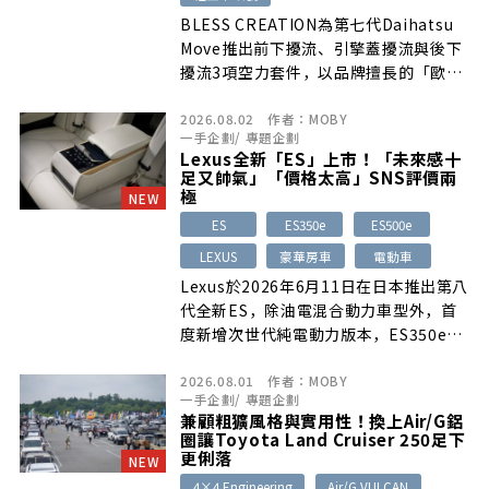
BLESS CREATION為第七代Daihatsu
Move推出前下擾流、引擎蓋擾流與後下
擾流3項空力套件，以品牌擅長的「歐系
運動風格」強化原車的低重心感、立體感
2026.08.02
作者：
MOBY
與運動氣息。各部件均沿用原廠車身線條
一手企劃
/
專題企劃
設計，維持日常通勤、購物及進出斜坡時
Lexus全新「ES」上市！「未來感十
的便利性，並可依需求單獨或成套安裝。
足又帥氣」「價格太高」SNS評價兩
三款產品皆採FRP製作，提供未烤漆與烤
極
NEW
漆完成品，安裝時部分位置需要鑽孔施
ES
ES350e
ES500e
工。
LEXUS
豪華房車
電動車
Lexus於2026年6月11日在日本推出第八
代全新ES，除油電混合動力車型外，首
度新增次世代純電動力版本，ES350e並
可選配提升後座舒適性的「Rr Comfort
2026.08.01
作者：
MOBY
package」。新車以流線造型、新世代
一手企劃
/
專題企劃
Spindle Body設計、隱藏式開關與竹紋
兼顧粗獷風格與實用性！換上Air/G鋁
光影等科技豪華配備受到關注，但社群上
圈讓Toyota Land Cruiser 250足下
對外觀、內裝質感及790萬至920萬日
更俐落
NEW
圓、約新台幣161萬至187萬元的售價，
4×4 Engineering
Air/G VULCAN