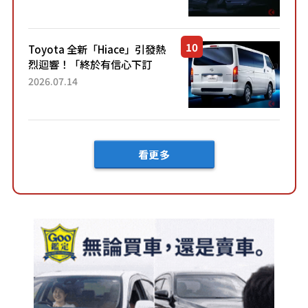
裝」！ 每公升可跑約20公里，
兼具優異節能表現與舒適
「三...
Toyota 全新「Hiace」引發熱
烈迴響！「終於有信心下訂
了！」「哪個等級交車最
2026.07.14
快？」討論不斷！但下訂後竟
然還要等「超過半年」才能交
車？...
看更多