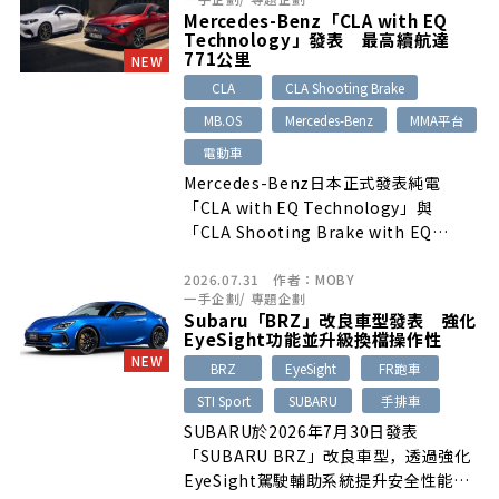
配件、輪圈與輪胎品牌參展，最新
Mercedes-Benz「CLA with EQ
Delica D:5改裝示範車、各式越野升級零
Technology」發表 最高續航達
件及親子活動，共同展現Delica車系強
771公里
NEW
大的凝聚力與多元改裝文化。
CLA
CLA Shooting Brake
MB.OS
Mercedes-Benz
MMA平台
電動車
Mercedes-Benz日本正式發表純電
「CLA with EQ Technology」與
「CLA Shooting Brake with EQ
Technology」，採用全新MMA平台，
2026.07.31
作者：
MOBY
CLA 250+最高WLTP續航里程達771公
一手企劃
/
專題企劃
里，創下日本市場Mercedes-Benz純電
Subaru「BRZ」改良車型發表 強化
車最長紀錄。新車導入MB.OS、第四代
EyeSight功能並升級換檔操作性
MBUX、整合多項生成式AI的虛擬助理，
NEW
BRZ
EyeSight
FR跑車
並支援最高100kW CHAdeMO直流快充
STI Sport
SUBARU
手排車
與V2L車外供電功能，四款車型售價自
668萬日圓起。
SUBARU於2026年7月30日發表
「SUBARU BRZ」改良車型，透過強化
EyeSight駕駛輔助系統提升安全性能。