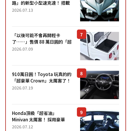
路」的新型小型速克達！ 搭載
能享受超強勁「渦輪感」的動
2026.07.13
力系統！ 採用與高階「Super
Sport」車款相同的...
「以後可能不會再開輕卡
了……」售價 88 萬日圓的「超
迷你輕型貨車」引發兩極評
2026.07.09
價！「150 日圓就能跑 100 公
里！」「免驗車真的太棒
了！...
910萬日圓！Toyota 玩真的的
「超豪華 Crown」太厲害了！
採用由「匠人技藝」打造的
2026.07.19
「專屬車色」與運動化「底盤
設定」！還配備專屬豪華...
Honda頂級「超省油」
Minivan 太厲害！ 採用豪華
「真皮座椅」與專屬「黑色內
2026.07.12