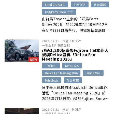
Land Cruiser FJ
TOYOTA
改裝車展
群馬Parts Show 2026
由群馬Toyota主辦的「群馬Parts
Show 2026」於2026年7月10日至12日
在G Messe群馬舉行，現場集結歷屆最
多、超過100家汽車零配件品牌，展出
2026.07.31
作者：
MOBY
Land Cruiser FJ、Land Cruiser 250、
一手企劃
/
專題企劃
Land Cruiser 70、Hiace等Toyota熱門
超過1,200輛齊聚Fujiten！日本最大
車款的最新改裝作品。活動除改裝零件與
規模Delica盛典「Delica Fan
戶外用品外，也規劃釣魚活動、地方美
Meeting 2026」
NEW
食、抽獎及親子體驗，吸引全日本超過1
Delica
Delica D:5
萬名車迷參加。
Delica Fan Meeting 2026
Delica Mini
Mitsubishi
改裝車聚
日本最大規模的Mitsubishi Delica車迷
活動「Delica Fan Meeting 2026」於
2026年7月5日在山梨縣Fujiten Snow
Resort舉行，全日本超過1,200輛歷代
2026.07.31
作者：
MOBY
Delica齊聚一堂。現場共有52家改裝零
一手企劃
/
專題企劃