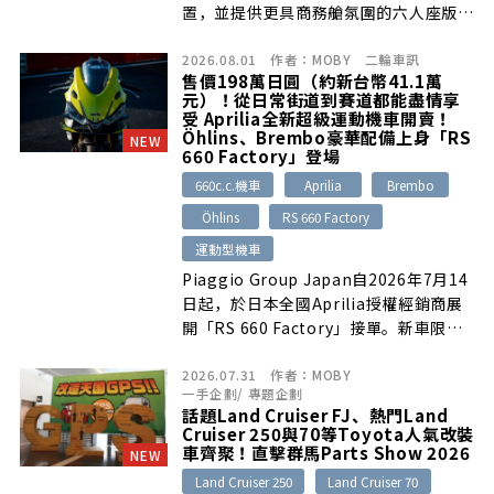
置，並提供更具商務艙氛圍的六人座版
本。新車車長5,310mm、軸距
2026.08.01
作者：
MOBY
二輪車訊
3,140mm，成為Audi史上尺碼最大的量
售價198萬日圓（約新台幣41.1萬
產車款，並導入曲面數位OLED尾燈、品
元）！從日常街道到賽道都能盡情享
牌最大全景天窗、第二排獨立電動座椅與
受 Aprilia全新超級運動機車開賣！
可自動開閉的電動車門。動力搭載3.0升
Öhlins、Brembo豪華配備上身「RS
NEW
660 Factory」登場
V6柴油引擎與MHEV plus輕油電技術，
標配八速Tiptronic及quattro四輪驅
660c.c.機車
Aprilia
Brembo
動，德國市場已於2026年7月底開放訂
Öhlins
RS 660 Factory
購，預計第四季開始交車。
運動型機車
Piaggio Group Japan自2026年7月14
日起，於日本全國Aprilia授權經銷商展
開「RS 660 Factory」接單。新車限量
導入12輛，搭載105hp的660c.c.並列雙
2026.07.31
作者：
MOBY
缸引擎、全新空力設計、完整APRC電子
一手企劃
/
專題企劃
控制系統，以及Öhlins前後懸吊等高階
話題Land Cruiser FJ、熱門Land
配備，兼顧日常道路與賽道騎乘需求。日
Cruiser 250與70等Toyota人氣改裝
本含稅售價為198萬日圓，約新台幣41.1
車齊聚！直擊群馬Parts Show 2026
NEW
萬元。
Land Cruiser 250
Land Cruiser 70