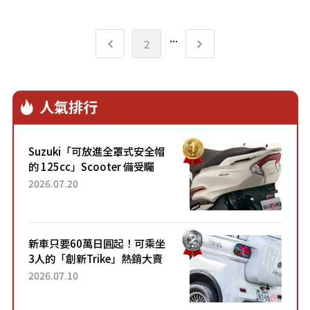
手排車首度導入廣角單眼攝影機，擴大交
叉路口碰撞迴避支援的作動範圍，並採用
源自Super Taikyu超級耐久系列賽事經
...
2
驗的排檔桿結構，讓換檔操作更加順暢。
人氣排行
Suzuki「可放進全罩式安全帽
的 125cc」Scooter 備受矚
目！採用全新流線設計與各項
2026.07.20
升級，騎乘更加舒適！已陸續
開始出口的新款「B...
新車只要60萬日圓起！可乘坐
3人的「創新Trike」熱銷大賣
成為人氣車款！「養車成本真
2026.07.10
的超便宜！」「150日圓就能
跑100公里」「小朋友坐得...