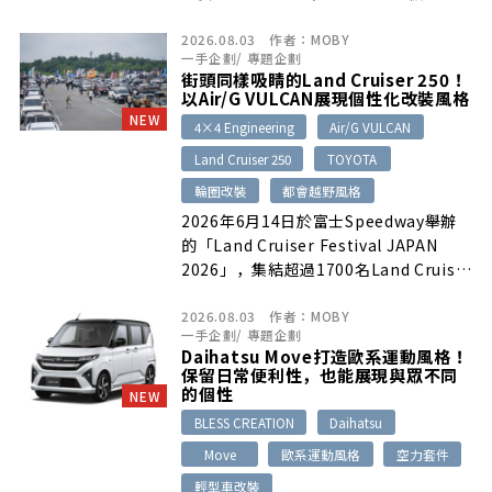
「TOP SAFETY PICK+」。新車在預防
2026.08.03
作者：
MOBY
安全、碰撞安全、車輛與行人偵測等項目
一手企劃
/
專題企劃
均獲高度肯定，也讓Mazda連續3年成為
街頭同樣吸睛的Land Cruiser 250！
TSP+獲獎車款數量最多的汽車品牌。
以Air/G VULCAN展現個性化改裝風格
NEW
4×4 Engineering
Air/G VULCAN
Land Cruiser 250
TOYOTA
輪圈改裝
都會越野風格
2026年6月14日於富士Speedway舉辦
的「Land Cruiser Festival JAPAN
2026」，集結超過1700名Land Cruiser
車主與車迷。本文介紹K先生以4×4
2026.08.03
作者：
MOBY
Engineering「Air/G VULCAN」輪圈打
一手企劃
/
專題企劃
造的Toyota Land Cruiser 250，在保
Daihatsu Move打造歐系運動風格！
留日常通勤與家庭實用性的同時，透過立
保留日常便利性，也能展現與眾不同
體且少見的輪圈設計，呈現兼具戶外氣息
的個性
NEW
與街頭存在感的都會越野改裝風格。
BLESS CREATION
Daihatsu
Move
歐系運動風格
空力套件
輕型車改裝