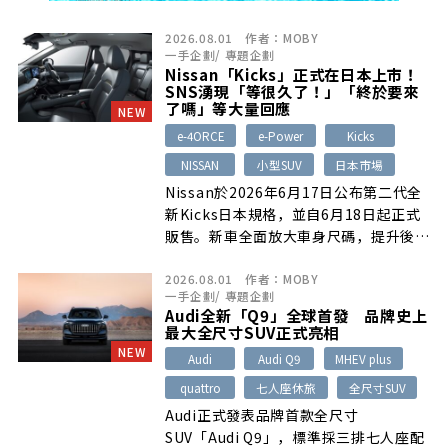
2026.08.01
作者：
MOBY
一手企劃
/
專題企劃
Nissan「Kicks」正式在日本上市！
SNS湧現「等很久了！」「終於要來
了嗎」等大量回應
NEW
e-4ORCE
e-Power
Kicks
NISSAN
小型SUV
日本市場
Nissan於2026年6月17日公布第二代全
新Kicks日本規格，並自6月18日起正式
販售。新車全面放大車身尺碼，提升後座
與行李廂空間，導入12.3吋寬幅螢幕、9
2026.08.01
作者：
MOBY
種車色，並以日本市場首度採用的第三代
一手企劃
/
專題企劃
e-POWER搭配新增e-4ORCE四輪驅
Audi全新「Q9」全球首發 品牌史上
動。SNS多數肯定其內外觀質感、油耗與
最大全尺寸SUV正式亮相
實用性進化，但也有人在意車高超過部分
NEW
Audi
Audi Q9
MHEV plus
機械式停車位限制，以及部分內裝按鍵質
quattro
七人座休旅
全尺寸SUV
感。
Audi正式發表品牌首款全尺寸
SUV「Audi Q9」，標準採三排七人座配