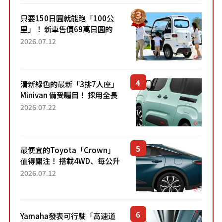
只要150日圓就能跑「100公
里」！ 新車售價69萬日圓的
「3人座」Trike大受歡迎！ 順
2026.07.12
應時代需求，究竟為何能迅速
熱賣？
清新綠色的最新「3排7人座」
Minivan 備受矚目！ 採用全長
4.7公尺剛剛好的車身尺寸與
2026.07.22
「滑門」設計！ 還推出467萬
元日圓起的5人座版...
最便宜的Toyota「Crown」
值得關注！ 搭載4WD、每公升
22.4公里低油耗表現超亮眼！
2026.07.12
配備豐富、超越售價水準，堪
稱高CP值代表的「...
Yamaha發表可行駛「高速道