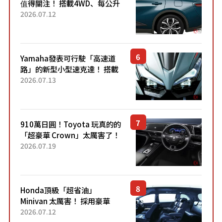
值得關注！ 搭載4WD、每公升
22.4公里低油耗表現超亮眼！
2026.07.12
配備豐富、超越售價水準，堪
稱高CP值代表的「...
Yamaha發表可行駛「高速道
路」的新型小型速克達！ 搭載
能享受超強勁「渦輪感」的動
2026.07.13
力系統！ 採用與高階「Super
Sport」車款相同的...
910萬日圓！Toyota 玩真的的
「超豪華 Crown」太厲害了！
採用由「匠人技藝」打造的
2026.07.19
「專屬車色」與運動化「底盤
設定」！還配備專屬豪華...
Honda頂級「超省油」
Minivan 太厲害！ 採用豪華
「真皮座椅」與專屬「黑色內
2026.07.12