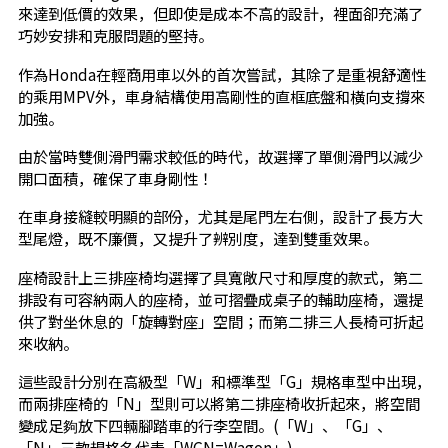
來達到低價的效果，但即使是成本不高的設計，裡面卻充滿了
巧妙安排和克服問題的堅持。
作為Honda在輕商用車以外的首次嘗試，其除了是重視舒適性
的乘用MPV外，車身結構使用高剛性的直框底盤和橫向支撐來
加強。
由於當時雙側滑門需求較低的時代，故選擇了單側滑門以減少
開口面積，確保了車身剛性！
在車身接縫較明顯的部份，尤其是尾門左右側，設計了長方大
型尾燈，既不廉價，又提升了辨別度，達到雙重效果。
座椅設計上三排座椅均選擇了具寬敞尺寸和厚度的款式，第二
排設有可容納兩人的座椅，並可摺疊成桌子的輔助座椅，還提
供了對坐休息的「旋轉對座」空間；而第二排三人長椅可折起
來收納。
這些設計分別在高級型「W」和標準型「G」規格車型中出現，
而兩排座椅的「N」型則可以將第二排座椅收折起來，將空間
變成足夠放下四輛腳踏車的行李空間。(「W」、「G」、
「N」三款規格名代表「WGN=Wagon」)