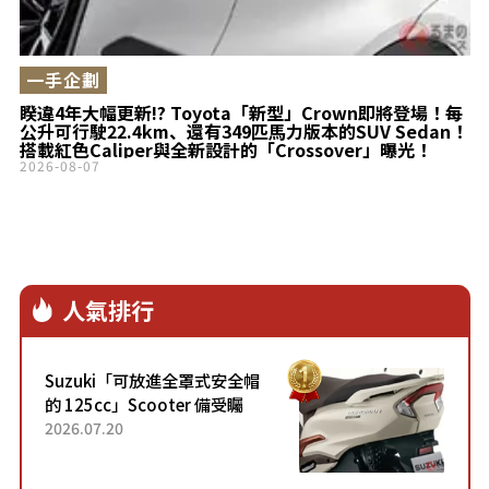
一手企劃
睽違4年大幅更新!? Toyota「新型」Crown即將登場！每
公升可行駛22.4km、還有349匹馬力版本的SUV Sedan！
搭載紅色Caliper與全新設計的「Crossover」曝光！
2026-08-07
人氣排行
Suzuki「可放進全罩式安全帽
的 125cc」Scooter 備受矚
目！採用全新流線設計與各項
2026.07.20
升級，騎乘更加舒適！已陸續
開始出口的新款「B...