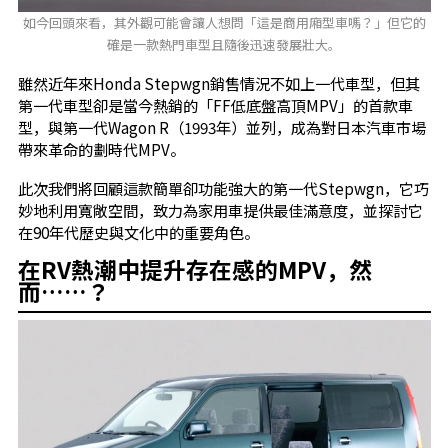
如今回頭來看，其外觀可能會讓人想問「這是商用廂型車嗎？」但它的
確是一款熱門車型且隨後迅速發展壯大。
雖然近年來Honda Stepwgn銷售情況不如上一代車型，但其
第一代車型卻是當今熱銷的「FF低底盤高頂MPV」的首款車
型，與第一代Wagon R（1993年）並列，成為對日本汽車市場
帶來革命的劃時代MPV。
此次我們將回顧這款簡單卻功能強大的第一代Stepwgn，它巧
妙地利用寬敞空間，致力為家用車提供最佳滿意度，並探討它
在90年代歷史與文化中的重要角色。
在RV熱潮中提升存在感的MPV，然
而……？