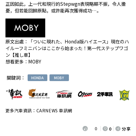
正因如此，上一代和現行的Stepwgn表現略顯不振，令人擔
憂，但若能回歸原點，或許能再次獲得成功…。
原文出處：
「ついに現れた、Honda版ハイエース」現在のハ
イルーフミニバンはここから始まった！第一代ステップワゴ
ン【推し車】
想看更多：
MOBY
關鍵詞：
HONDA
MOBY
更多汽車資訊：CARNEWS 車訊網
0
0
分享