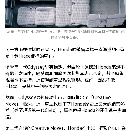
當第一排座椅可以變平坦時，便可實現平坦床鋪和將第三排座椅翻起來
載貨的雙重功能。
另一方面在這樣的背景下，Honda的銷售現場一直渴望的車型
是「像Hiace那樣的車」。
儘管第一代Odyssey早有構想，但由於「這樣對Honda來說不
夠酷」之理由，經營層和開發團隊都對其表示否定，甚至銷售
現場也不支持，這使得該車型難以實現。或許「因為不像
Hiace」是其中一個被否定的原因。
然而，Odyssey最終成功上市，同時推出了「Creative
Mover」概念，這一車型也創下了Honda歷史上最大的銷售熱
潮（甚至超過第一代Civic），這也使得Honda的運作進一步加
速。
第二代之後的Creative Mover，Honda推出以「行駛的床」為