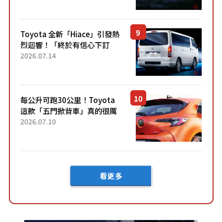
裝」！ 每公升可跑約20公里，
兼具優異節能表現與舒適
「三...
Toyota 全新「Hiace」引發熱
烈迴響！「終於有信心下訂
了！」「哪個等級交車最
2026.07.14
快？」討論不斷！但下訂後竟
然還要等「超過半年」才能交
車？...
每公升可跑30公里！Toyota
這款「五門掀背車」真的很厲
害！ 擁有全長4.3公尺的「剛剛
2026.07.10
好車身尺寸」，配備全面升
級！ 採Hybrid專屬設...
看更多