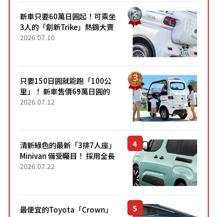
新車只要60萬日圓起！可乘坐
3人的「創新Trike」熱銷大賣
成為人氣車款！「養車成本真
2026.07.10
的超便宜！」「150日圓就能
跑100公里」「小朋友坐得...
只要150日圓就能跑「100公
里」！ 新車售價69萬日圓的
「3人座」Trike大受歡迎！ 順
2026.07.12
應時代需求，究竟為何能迅速
熱賣？
清新綠色的最新「3排7人座」
Minivan 備受矚目！ 採用全長
4.7公尺剛剛好的車身尺寸與
2026.07.22
「滑門」設計！ 還推出467萬
元日圓起的5人座版...
最便宜的Toyota「Crown」