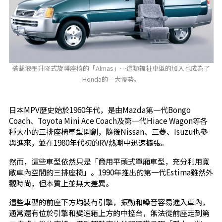
搭載液壓升降式旋轉座椅的「Almas」…這類福祉車型的加入也成為了
Honda的一大優勢。
日本MPV歷史始於1960年代，是由Mazda第一代Bongo
Coach、Toyota Mini Ace Coach及第一代Hiace Wagon等各
種大小的三排座椅車型開創，隨後Nissan、三菱、Isuzu也參
與進來，並在1980年代初的RV熱潮中迅速擴張。
然而，這些車型依然只是「商用平頭式單廂車型，充分利用寬
敞車內空間的三排座椅」。1990年推出的第一代Estima雖然外
觀時尚，但本質上並無大差異。
這些車型的前座下方均裝有引擎，振動和噪音容易進入車內，
通常還有位於引擎和變速箱上方的中控台，無法從前座走到第