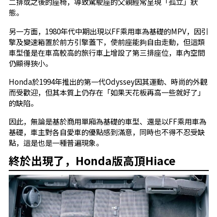
二排或之後的座椅，導致駕駛座的父親經常呈現「孤立」狀
態。
另一方面，1980年代中期出現以FF乘用車為基礎的MPV，因引
擎及變速箱置於前方引擎蓋下，使前座能夠自由走動，但這類
車型僅是在車高較高的旅行車上增設了第三排座位，車內空間
仍顯得狹小。
Honda於1994年推出的第一代Odyssey因其運動、時尚的外觀
而受歡迎，但其本質上仍存在「如果天花板再高一些就好了」
的缺陷。
因此，無論是基於商用單廂為基礎的車型、還是以FF乘用車為
基礎，車主對各自愛車的優點感到滿意，同時也不得不忍受缺
點，這是也是一種普遍現象。
終於出現了，Honda版高頂Hiace