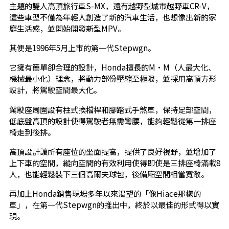
主題的雙人高頂旅行車S-MX，還有越野型城市越野車CR-V，
這些車型不僅為年輕人創造了新的汽車生活，也想像出新的家
庭生活感，並開始開發新型MPV。
其便是1996年5月上市的第一代Stepwgn。
它擁有簡單卻合理的設計，Honda擅長的M・M（人最大化、
機械最小化）理念，將動力部份壓縮至極限，並採用高頂方形
設計，將駕駛空間最大化。
駕駛座周圍設有柱式換檔桿和腳踏式手煞車，保持足部空間，
低底盤高頂的設計使得駕駛者無需彎腰，能夠輕鬆從第一排座
椅走到後排。
高頂設計讓所有座位的坐面提高，提供了良好視野，並增加了
上下車的空間，縱向空間的有效利用使得即使是三排座椅滿載8
人，也能輕鬆裝下三個高爾夫球包，後備廂空間相當寬敞。
再加上Honda銷售現場多年以來渴望的「像Hiace那樣的
車」，在第一代Stepwgn的推出中，終於以最佳的形式得以實
現。