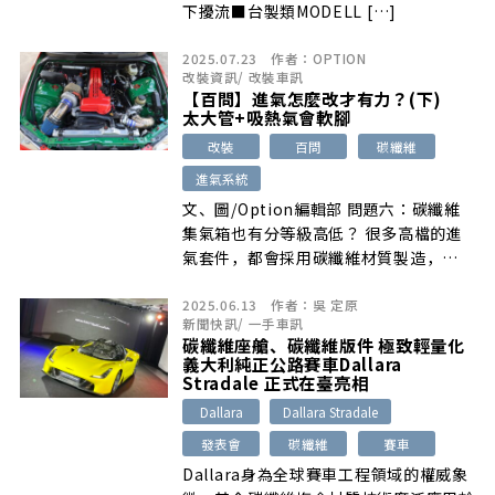
下擾流■台製類MODELL […]
2025.07.23
作者：
OPTION
改裝資訊
/
改裝車訊
【百問】進氣怎麼改才有力？(下)
太大管+吸熱氣會軟腳
改裝
百問
碳纖維
進氣系統
文、圖/Option編輯部 問題六：碳纖維
集氣箱也有分等級高低？ 很多高檔的進
氣套件，都會採用碳纖維材質製造，
[…]
2025.06.13
作者：
吳 定原
新聞快訊
/
一手車訊
碳纖維座艙、碳纖維版件 極致輕量化
義大利純正公路賽車Dallara
Stradale 正式在臺亮相
Dallara
Dallara Stradale
發表會
碳纖維
賽車
Dallara身為全球賽車工程領域的權威象