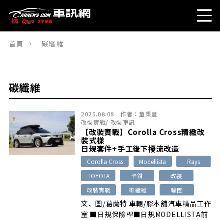
首頁
碳纖維
碳纖維
2025.08.08
作者：
童秉豐
改裝實戰
/
改裝車訊
【改裝實戰】Corolla Cross精緻改
裝式樣
日規套件+手工後下擾流改造
Corolla Cross
Modellista
Rays
TOYOTA
卡鉗
改裝
改裝實戰
碳纖維
輪圈
文、圖/葛蘭特 車輛/滕本舖汽車精品工作
室 ■日規保險桿■日規MODELLISTA前