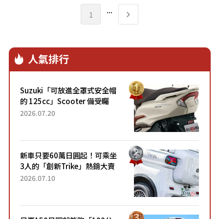
...
1
人氣排行
Suzuki「可放進全罩式安全帽
的 125cc」Scooter 備受矚
目！採用全新流線設計與各項
2026.07.20
升級，騎乘更加舒適！已陸續
開始出口的新款「B...
新車只要60萬日圓起！可乘坐
3人的「創新Trike」熱銷大賣
成為人氣車款！「養車成本真
2026.07.10
的超便宜！」「150日圓就能
跑100公里」「小朋友坐得...