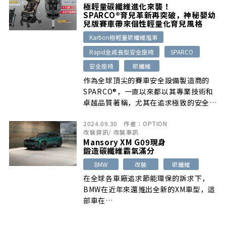
極輕量碳纖維進化來襲！
SPARCO®育兒革新再突破，神秘嬰幼
兒版賽車帶來個性輕量化育兒風格
Karbon極輕量碳纖維推車
Rapid全成長型安全座椅
SPARCO
安全座椅
碳纖維
作為全球頂尖的賽車安全設備製造商的
SPARCO®，一直以來都以其專業技術和
卓越品質著稱，尤其在追求極致的安全和
[…]
2024.09.30
作者：
OPTION
改裝資訊
/
改裝車訊
Mansory XM G09現身
鍛造碳纖維霸氣滿分
BMW
改裝
碳纖維
在全球各車廠追求節能環保的訴求下，
BMW在近年來還推出全新的XM車型，這
部車在…