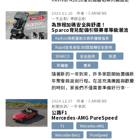
款力作。延續系列傳奇，大膽探索不同的
2025.01.10
作者：
CARNEWS
材質，突破創意界限。
一手企劃
/
專題企劃
為旅程加碼安全與舒適！
Sparco育兒配備引領賽車等級潮流
Karbon極輕量航太級碳纖維推車
Rapid全成長型360度旋轉安全座椅
SPARCO
安全座椅
旅遊
碳纖維
賽車
隨著新的一年到來，許多家庭開始籌備新
年聚會與返鄉行程。在這充滿團圓與歡慶
的時刻，家長們不僅需要準備好行李…
2024.12.27
作者：
CARNEWS
新聞快訊
/
一手車訊
公路F1
Mercedes-AMG PureSpeed
F1
Mercedes-AMG
Mercedes-Benz
PureSpeed