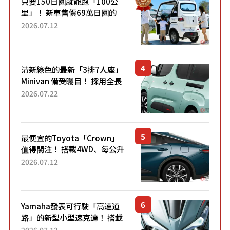
只要150日圓就能跑「100公
里」！ 新車售價69萬日圓的
「3人座」Trike大受歡迎！ 順
2026.07.12
應時代需求，究竟為何能迅速
熱賣？
清新綠色的最新「3排7人座」
Minivan 備受矚目！ 採用全長
4.7公尺剛剛好的車身尺寸與
2026.07.22
「滑門」設計！ 還推出467萬
元日圓起的5人座版...
最便宜的Toyota「Crown」
值得關注！ 搭載4WD、每公升
22.4公里低油耗表現超亮眼！
2026.07.12
配備豐富、超越售價水準，堪
稱高CP值代表的「...
Yamaha發表可行駛「高速道
路」的新型小型速克達！ 搭載
能享受超強勁「渦輪感」的動