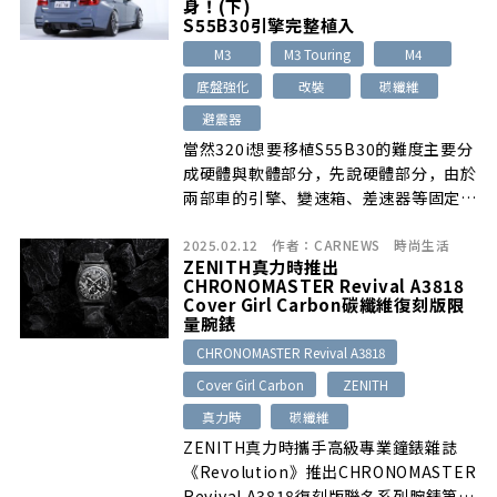
身！(下)
S55B30引擎完整植入
M3
M3 Touring
M4
底盤強化
改裝
碳纖維
避震器
當然320i想要移植S55B30的難度主要分
成硬體與軟體部分，先說硬體部分，由於
兩部車的引擎、變速箱、差速器等固定位
置，及底盤結構都極為相似…
2025.02.12
作者：
CARNEWS
時尚生活
ZENITH真力時推出
CHRONOMASTER Revival A3818
Cover Girl Carbon碳纖維復刻版限
量腕錶
CHRONOMASTER Revival A3818
Cover Girl Carbon
ZENITH
真力時
碳纖維
ZENITH真力時攜手高級專業鐘錶雜誌
《Revolution》推出CHRONOMASTER
Revival A3818復刻版聯名系列腕錶第三