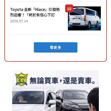
「三...
Toyota 全新「Hiace」引發熱
烈迴響！「終於有信心下訂
了！」「哪個等級交車最
2026.07.14
快？」討論不斷！但下訂後竟
然還要等「超過半年」才能交
車？...
看更多