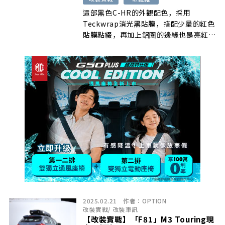
這部黑色C-HR的外觀配色，採用
Teckwrap消光黑貼膜，搭配少量的紅色
貼膜點綴，再加上鋁圈的邊緣也是亮紅
色….
2025.02.21
作者：
OPTION
改裝實戰
/
改裝車訊
【改裝實戰】「F81」M3 Touring現