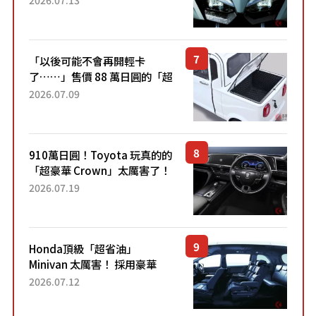
2026.07.13
力系統！ 採用與高階「Super
Sport」車款相同的...
「以後可能不會再開輕卡
了……」售價 88 萬日圓的「超
迷你輕型貨車」引發兩極評
2026.07.09
價！「150 日圓就能跑 100 公
里！」「免驗車真的太棒
了！...
910萬日圓！Toyota 玩真的的
「超豪華 Crown」太厲害了！
採用由「匠人技藝」打造的
2026.07.19
「專屬車色」與運動化「底盤
設定」！還配備專屬豪華...
Honda頂級「超省油」
Minivan 太厲害！ 採用豪華
「真皮座椅」與專屬「黑色內
2026.07.12
裝」！ 每公升可跑約20公里，
兼具優異節能表現與舒適