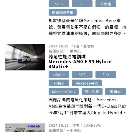
SL 63
V8
碳纖維
碳纖陶瓷煞車
對於德國豪華品牌Mercedes-Benz來
說，發展電動車不是它們唯一的目標，持
續挖掘燃油車的極限，同時開創更多新的
產品吸引更多層峰客群入主，更是它們的
2024.10.29
作者：
莊智顯
野心…
新聞快訊
/
一手車訊
跨足性能油電領域
Mercedes-AMG E 53 Hybrid
4Matic+
4Matic+
AMG
E 53
Hybrid
Mercedes-AMG
Mercedes-Benz
直六引擎
碳纖維
因應品牌的電氣化策略，Mercedes-
AMG高性能部門針對新一代E-Class已於
今年3月11日帶來導入Plug-in Hybrid技
術的首款性能版本E 53 Hybrid 4Matic+
2024.10.11
作者：
CARNEWS
…
新聞快訊
/
一手車訊