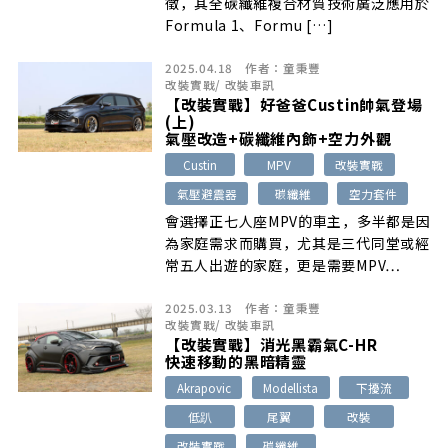
徵，其全碳纖維複合材質技術廣泛應用於
Formula 1、Formu […]
2025.04.18
作者：
童秉豐
改裝實戰
/
改裝車訊
【改裝實戰】好爸爸Custin帥氣登場
(上)
氣壓改造+碳纖維內飾+空力外觀
Custin
MPV
改裝實戰
氣壓避震器
碳纖維
空力套件
會選擇正七人座MPV的車主，多半都是因
為家庭需求而購買，尤其是三代同堂或經
常五人出遊的家庭，更是需要MPV…
2025.03.13
作者：
童秉豐
改裝實戰
/
改裝車訊
【改裝實戰】消光黑霸氣C-HR
快速移動的黑暗精靈
Akrapovic
Modellista
下擾流
低趴
尾翼
改裝
改裝實戰
碳纖維