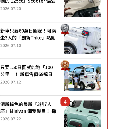
帽的 125cc」Scooter 備受
矚目！採用全新流線設計與
2026.07.20
各項升級，騎乘更加舒適！
已陸續開始出口的新款
「B...
新車只要60萬日圓起！可乘
坐3人的「創新Trike」熱銷
大賣成為人氣車款！「養車
2026.07.10
成本真的超便宜！」「150
日圓就能跑100公里」「小
朋友坐得...
只要150日圓就能跑「100
公里」！ 新車售價69萬日
圓的「3人座」Trike大受歡
2026.07.12
迎！ 順應時代需求，究竟
為何能迅速熱賣？
清新綠色的最新「3排7人
座」Minivan 備受矚目！ 採
用全長4.7公尺剛剛好的車
2026.07.22
身尺寸與「滑門」設計！