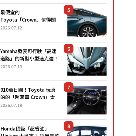
還推出467萬元日圓起的5
人座版...
最便宜的
Toyota「Crown」值得關
注！ 搭載4WD、每公升
2026.07.12
22.4公里低油耗表現超亮
眼！ 配備豐富、超越售價
水準，堪稱高CP值代表的
Yamaha發表可行駛「高速
「...
道路」的新型小型速克達！
搭載能享受超強勁「渦輪
2026.07.13
感」的動力系統！ 採用與
高階「Super Sport」車款
相同的...
910萬日圓！Toyota 玩真
的的「超豪華 Crown」太
厲害了！採用由「匠人技
2026.07.19
藝」打造的「專屬車色」與
運動化「底盤設定」！還配
備專屬豪華...
Honda頂級「超省油」
Minivan 太厲害！ 採用豪華