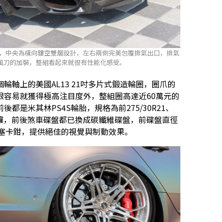
直翼板，中央為橫向鏤空雙層設計，左右兩側完美包覆排氣出口，排氣
風刀的加裝，整組看起來就很有性能化感受。
軸上的美國AL13 21吋多片式鍛造輪圈，圈爪的
很容易就獲得極高注目度外，整組圈高達近60萬元的
是米其林PS4S輪胎，規格為前275/30R21、
遑多讓，前後煞車碟盤都已換成碳纖維碟盤，前碟盤直徑
4活塞卡鉗，提供絕佳的視覺與制動效果。