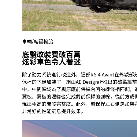
車輛/席福輪胎
底盤改裝費破百萬
炫彩車色令人著迷
除了動力系統進行改造外，這部RS 4 Avant在外
保桿的下緣加裝了一組由AE Design所推出的碳
中，中間區域為了與原廠前保桿內凹的線條相匹配，
翼板，翼板的邊緣也完成對前保桿的弧線，從前方或側面來
現出極高的開發完整度。此外，前保桿左右側還加裝
非常好的性能氣息提升效果。