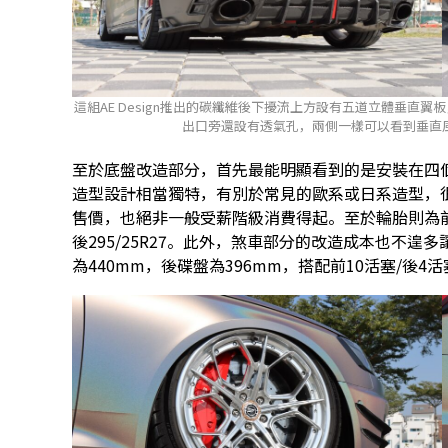
這組AE Design推出的碳纖維後下擾流上方設有五道立體垂
出口旁還設有透氣孔，兩側一樣可以看到垂直
至於底盤改造部分，首先最能明顯看到的是安裝在四個輪
造型設計相當獨特，有別於常見的歐系或日系造型，
售價，也絕非一般受薪階級消費得起。至於輪胎則為前後都
後295/25R27。此外，煞車部分的改造成本也不
為440mm，後碟盤為396mm，搭配前10活塞/後