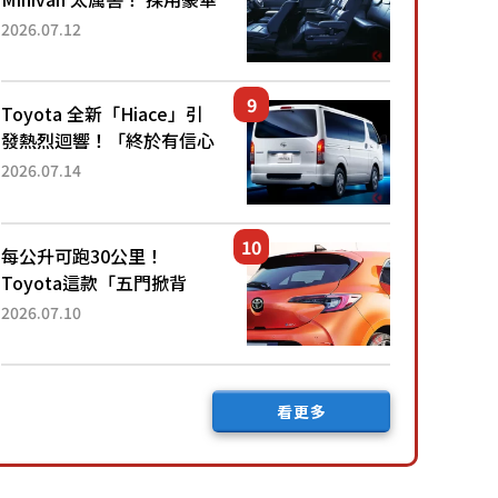
「真皮座椅」與專屬「黑色
2026.07.12
內裝」！ 每公升可跑約20
公里，兼具優異節能表現與
舒適「三...
Toyota 全新「Hiace」引
發熱烈迴響！「終於有信心
下訂了！」「哪個等級交車
2026.07.14
最快？」討論不斷！但下訂
後竟然還要等「超過半年」
才能交車？...
每公升可跑30公里！
Toyota這款「五門掀背
車」真的很厲害！ 擁有全
2026.07.10
長4.3公尺的「剛剛好車身
尺寸」，配備全面升級！
採Hybrid專屬設...
看更多