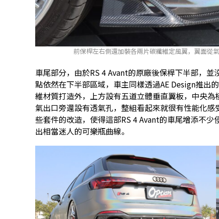
前保桿左右側還加裝各兩片碳纖維定風翼，翼面從
車尾部分，由於RS 4 Avant的原廠後保桿下半部
點依然在下半部區域，車主同樣透過AE Design
維材質打造外，上方設有五道立體垂直翼板，中央為
氣出口旁還設有透氣孔，整組看起來就很有性能化感
些套件的改造，使得這部RS 4 Avant的車尾增添
出相當迷人的可樂瓶曲線。