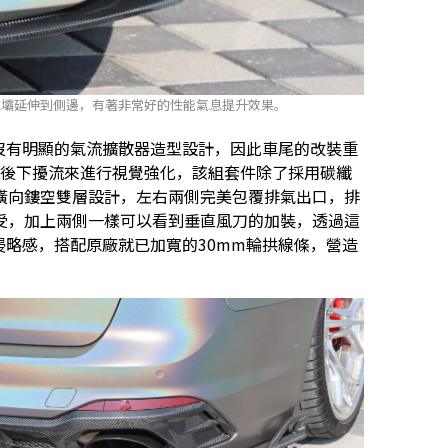
氣壩延伸到側邊，有著非常好的性能氣息提升效果。
，並沒有明顯的氣流擴散器造型設計，因此車尾的改裝重
推出的後下擾流來進行視覺強化，該組套件除了採用碳纖
橫向鏤空雙層設計，左右兩側完美包覆排氣出口，排
受，加上兩側一樣可以看到垂直風刀的加裝，透過這
不少侵略感，搭配原廠就已加寬的30mm輪拱線條，營造