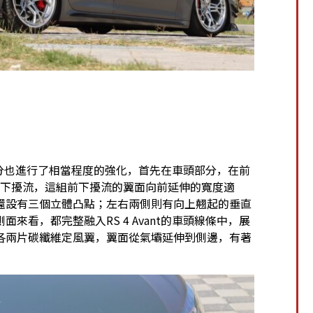
觀部分也進行了相當程度的強化，首先在車頭部分，在前
纖維前下擾流，這組前下擾流的翼面向前延伸的寬度適
還設有三個立體凸點；左右兩側則有向上翹起的垂直
看，都完整融入RS 4 Avant的車頭線條中，展
各兩片碳纖維定風翼，翼面從氣壩延伸到側邊，有著