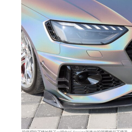
前保桿的下緣加裝了一組由AE Design所推出的碳纖維前下