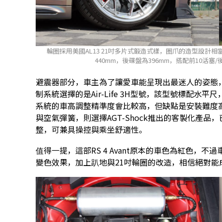
輪圈採用美國AL13 21吋多片式鍛造式樣，圈爪的造型設
440mm，後碟盤為396mm，搭配前10活
避震器部分，車主為了讓愛車能呈現出最迷人的姿態
制系統選擇的是Air-Life 3H型號，該型號標配
系統的車高調整精準度會比較高，但缺點是安裝難度
與空氣彈簧，則選擇AGT-Shock推出的客製化產品，已
整，可兼具操控與乘坐舒適性。
值得一提，這部RS 4 Avant原本的車色為紅色，
變色效果，加上趴地與21吋輪圈的改造，相信絕對能