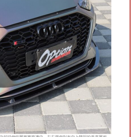
擾流，向前延伸的翼面寬度適中，左右兩側則有向上翹起的垂直翼板，