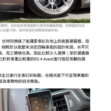
計相當獨特，且前後煞車碟盤都已換成碳纖維碟盤，前碟盤直徑為
塞/後4活塞卡鉗，提供絕佳的視覺與制動效果。
，也特別換裝了能讓愛車趴在地上的氣壓避震器，控
水平尺，相較於以氣壓來決定四輪車高的設計來說，水平尺
高、完工價格也高，因此比較少人選擇；至於避震器
針對車重比較重的RS 4 Avant進行阻尼係數的調
不過車主已進行全車幻彩貼膜，在陽光底下可呈現漸層的
成為車聚時的目光焦點。