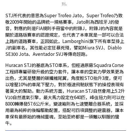
別。
STJ所代表的意思為Super Trofeo Jato，Super Trofeo乃致
敬2009年開始的品牌統一規格賽事，Jato則為西班牙J的發
音，對應的則是FIA規則手冊當中的附錄J，附錄J的內容就是
關於道路版賽車的認證規定，也代表了本車就是一部可以合法
上路的道路賽車，正因如此，Lamborghini旗下所有車型掛上
J的副車名，其性能必定狂暴兇殘，譬如Miura SVJ、Diablo
SE300 Jota、Aventador SVJ等傳奇超跑。
Huracan STJ的基底為STO車系，但經過原廠Squadra Corse
工程師專屬研發升級的空力套件，讓本車的空氣力學效果更為
出色，尤其是雙層的碳纖維尾翼，角度較STO抬升3度，便可
以增壓10%的車尾下壓力，對於極速飛馳狀態下的操控表現有
著莫大的幫助。動力系統方面，Huracan STJ自然會用上5.2升
V10自然進氣引擎，最大馬力設定在640匹，峰值扭力則可以在
8000轉爆發57.6公斤米，變速箱則為七速雙離合器系統，並採
用最為純粹的後輪驅動配置，搭配可四項調整的避震器，讓本
車保有最原始的機械靈魂，至始至終都是一頭難以馴服的蠻
牛。