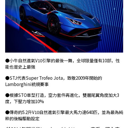
●小牛自然進氣V10引擎的最後一舞，全球限量僅有10部，性
能也是史上最強
●STJ代表Super Trofeo Jota，致敬2009年開始的
Lamborghini統規賽事
●根據STO車型打造，空力套件再進化，雙層尾翼角度加大3
度，下壓力增加10%
●傳奇的5.2升V10自然進氣引擎最大馬力達640匹，並為最為純
粹的後輪驅動設定