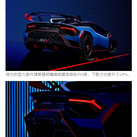
強化的空力套件讓雙層碳纖維尾翼角度抬升3度，下壓力也提升了10%。