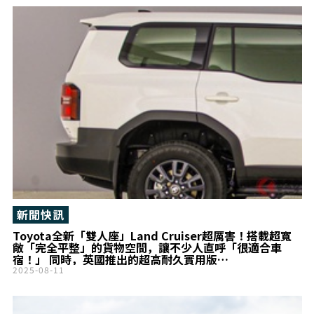
新聞快訊
Toyota全新「雙人座」Land Cruiser超厲害！搭載超寬
敞「完全平整」的貨物空間，讓不少人直呼「很適合車
宿！」 同時，英國推出的超高耐久實用版
「Commercial」也引發熱議
2025-08-11