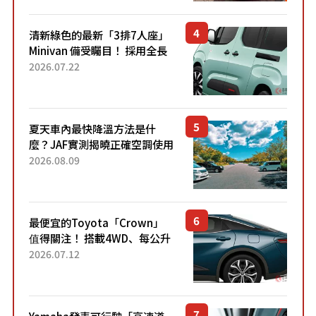
清新綠色的最新「3排7人座」
Minivan 備受矚目！ 採用全長
4.7公尺剛剛好的車身尺寸與
2026.07.22
「滑門」設計！ 還推出467萬
元日圓起的5人座版...
夏天車內最快降溫方法是什
麼？JAF實測揭曉正確空調使用
方式
2026.08.09
最便宜的Toyota「Crown」
值得關注！ 搭載4WD、每公升
22.4公里低油耗表現超亮眼！
2026.07.12
配備豐富、超越售價水準，堪
稱高CP值代表的「...