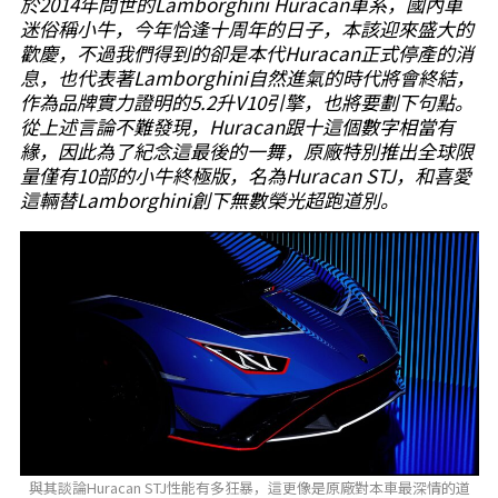
於2014年問世的Lamborghini Huracan車系，國內車
迷俗稱小牛，今年恰逢十周年的日子，本該迎來盛大的
歡慶，不過我們得到的卻是本代Huracan正式停產的消
息，也代表著Lamborghini自然進氣的時代將會終結，
作為品牌實力證明的5.2升V10引擎，也將要劃下句點。
從上述言論不難發現，Huracan跟十這個數字相當有
緣，因此為了紀念這最後的一舞，原廠特別推出全球限
量僅有10部的小牛終極版，名為Huracan STJ，和喜愛
這輛替Lamborghini創下無數榮光超跑道別。
與其談論Huracan STJ性能有多狂暴，這更像是原廠對本車最深情的道