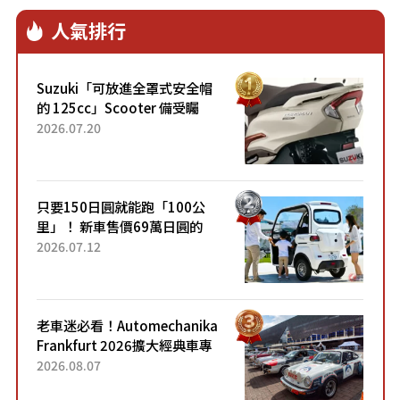
人氣排行
Suzuki「可放進全罩式安全帽
的 125cc」Scooter 備受矚
目！採用全新流線設計與各項
2026.07.20
升級，騎乘更加舒適！已陸續
開始出口的新款「B...
只要150日圓就能跑「100公
里」！ 新車售價69萬日圓的
「3人座」Trike大受歡迎！ 順
2026.07.12
應時代需求，究竟為何能迅速
熱賣？
老車迷必看！Automechanika
Frankfurt 2026擴大經典車專
區 1954年珍稀古董車現場修復
2026.08.07