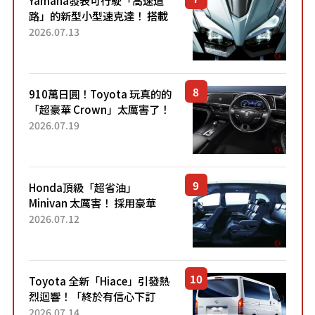
Yamaha發表可行駛「高速道
路」的新型小型速克達！ 搭載
能享受超強勁「渦輪感」的動
2026.07.13
力系統！ 採用與高階「Super
Sport」車款相同的...
910萬日圓！Toyota 玩真的的
「超豪華 Crown」太厲害了！
採用由「匠人技藝」打造的
2026.07.19
「專屬車色」與運動化「底盤
設定」！還配備專屬豪華...
Honda頂級「超省油」
Minivan 太厲害！ 採用豪華
「真皮座椅」與專屬「黑色內
2026.07.12
裝」！ 每公升可跑約20公里，
兼具優異節能表現與舒適
「三...
Toyota 全新「Hiace」引發熱
烈迴響！「終於有信心下訂
了！」「哪個等級交車最
2026.07.14