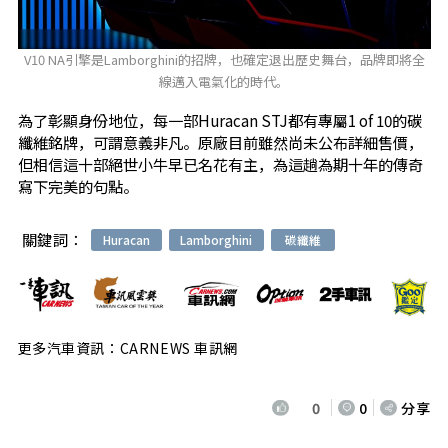
V10 NA引擎是Lamborghini的招牌，也確定退出歷史舞台，品牌即將全
線邁入電氣化的時代。
為了彰顯身份地位，每一部Huracan STJ都有專屬1 of 10的碳
纖維銘牌，可謂意義非凡。原廠目前雖然尚未公布詳細售價，
但相信這十部絕世小牛早已名花有主，為這趟為期十年的傳奇
寫下完美的句點。
關鍵詞：
Huracan
Lamborghini
碳纖維
更多汽車資訊：CARNEWS 車訊網
0
0
分享