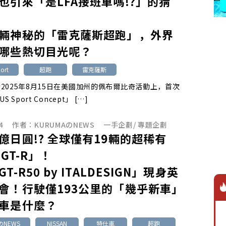
也引來「是LFA接班車嗎!?」的猜
輛神秘的「雷克薩斯超跑」，外界
哪些熱切目光呢？
ort
超跑
雷克薩斯
2025年8月15日在美國加州的佩布爾比奇活動上，首次
S Sport Concept」 […]
4
作者：
KURUMAのNEWS
一手企劃
/
專題企劃
億日圓!? 全球僅有19輛的超稀有
 GT-R」！
T-R50 by ITALDESIGN」現身英
會！行駛僅193公里的「幾乎新車」
車是什麼？
のNEWS
NISSAN
特仕車
超跑