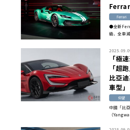
Ferrar
Ferrari
●全新Fer
級、全車減
2025.09.0
「極速
「超跑
比亞迪
車型」
仰望
中國「比亞
（Yang
2025.09.0