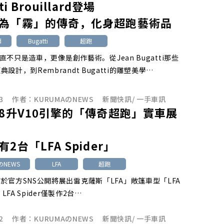
ti Brouillard登場
為「霧」的傳奇，化身超跑藝術品
d
Bugatti
超跑
i一直不只是造車，更像是創作藝術。從Jean Bugatti那些
設計，到Rembrandt Bugatti的雕塑美學…
3
作者：
KURUMAのNEWS
新聞快訊
/
一手車訊
.8升V10引擎的「傳奇超跑」實車展
2台「LFA Spider」
のNEWS
LFA
超跑
於官方SNS公開將展出雷克薩斯「LFA」敞篷車型「LFA
。LFA Spider僅製作2台…
2
作者：
KURUMAのNEWS
新聞快訊
/
一手車訊