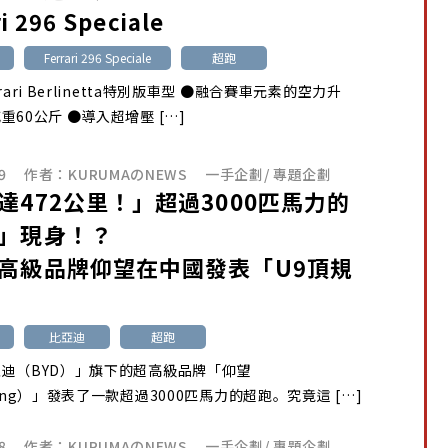
i 296 Speciale
Ferrari 296 Speciale
超跑
rari Berlinetta特別版車型 ●融合賽車元素的空力升
重60公斤 ●導入超增壓 […]
9
作者：
KURUMAのNEWS
一手企劃
/
專題企劃
達472公里！」超過3000匹馬力的
」現身！？
高級品牌仰望在中國發表「U9頂規
比亞迪
超跑
迪（BYD）」旗下的超高級品牌「仰望
wang）」發表了一款超過3000匹馬力的超跑。究竟這 […]
8
作者：
KURUMAのNEWS
一手企劃
/
專題企劃