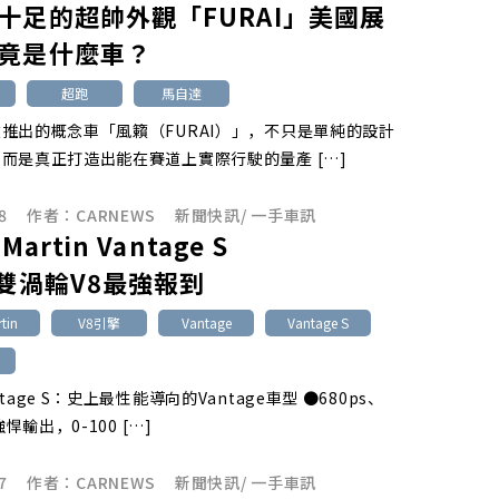
十足的超帥外觀「FURAI」美國展
竟是什麼車？
超跑
馬自達
推出的概念車「風籟（FURAI）」，不只是單純的設計
而是真正打造出能在賽道上實際行駛的量產 […]
8
作者：
CARNEWS
新聞快訊
/
一手車訊
 Martin Vantage S
匹雙渦輪V8最強報到
tin
V8引擎
Vantage
Vantage S
tage S：史上最性能導向的Vantage車型 ●680ps、
強悍輸出，0-100 […]
7
作者：
CARNEWS
新聞快訊
/
一手車訊