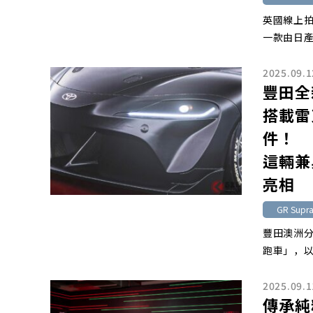
英國線上拍賣
一款由日產
2025.09.1
豐田全
搭載雷
件！
這輛兼
亮相
GR Supr
豐田澳洲分
跑車」，以備
2025.09.1
傳承純