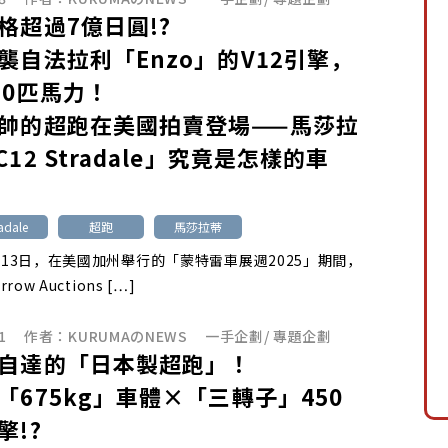
格超過7億日圓!?
襲自法拉利「Enzo」的V12引擎，
30匹馬力！
帥的超跑在美國拍賣登場——馬莎拉
12 Stradale」究竟是怎樣的車
adale
超跑
馬莎拉蒂
8月13日，在美國加州舉行的「蒙特雷車展週2025」期間，
rrow Auctions […]
1
作者：
KURUMAのNEWS
一手企劃
/
專題企劃
自達的「日本製超跑」！
「675kg」車體×「三轉子」450
擎!?