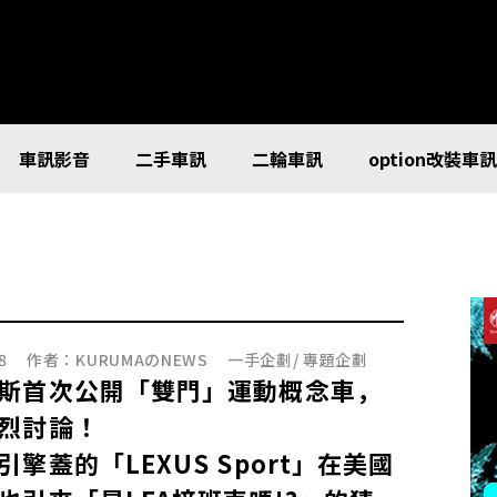
車訊影音
二手車訊
二輪車訊
option改裝車
8
作者：
KURUMAのNEWS
一手企劃
/
專題企劃
斯首次公開「雙門」運動概念車，
烈討論！
引擎蓋的「LEXUS Sport」在美國