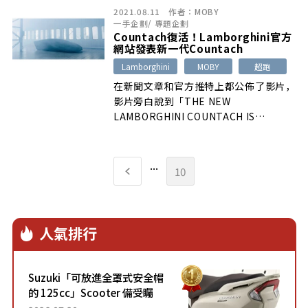
2021.08.11
作者：
MOBY
一手企劃
/
專題企劃
Countach復活！Lamborghini官方
網站發表新一代Countach
Lamborghini
MOBY
超跑
在新聞文章和官方推特上都公佈了影片，
影片旁白說到「THE NEW
LAMBORGHINI COUNTACH IS
COMING」，裡面還有輛奔馳而去的黃色
Countach，這輛是舊型的Countach，
讓人十分在意新型Countach會是什麼樣
...
10
子。
人氣排行
Suzuki「可放進全罩式安全帽
的 125cc」Scooter 備受矚
目！採用全新流線設計與各項