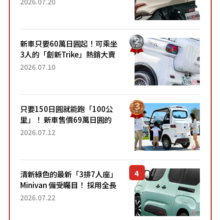
2026.07.20
升級，騎乘更加舒適！已陸續
開始出口的新款「B...
新車只要60萬日圓起！可乘坐
3人的「創新Trike」熱銷大賣
成為人氣車款！「養車成本真
2026.07.10
的超便宜！」「150日圓就能
跑100公里」「小朋友坐得...
只要150日圓就能跑「100公
里」！ 新車售價69萬日圓的
「3人座」Trike大受歡迎！ 順
2026.07.12
應時代需求，究竟為何能迅速
熱賣？
清新綠色的最新「3排7人座」
Minivan 備受矚目！ 採用全長
4.7公尺剛剛好的車身尺寸與
2026.07.22
「滑門」設計！ 還推出467萬
元日圓起的5人座版...