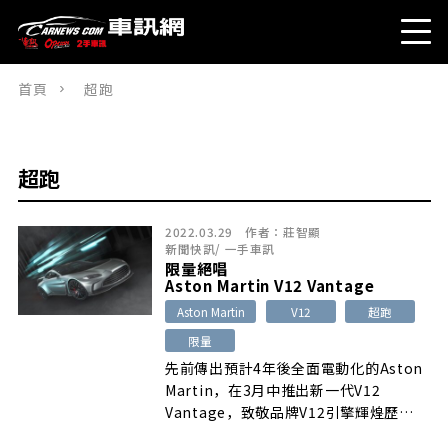
首頁
超跑
超跑
2022.03.29
作者：
莊智顯
新聞快訊
/
一手車訊
限量絕唱
Aston Martin V12 Vantage
Aston Martin
V12
超跑
限量
先前傳出預計4年後全面電動化的Aston
Martin，在3月中推出新一代V12
Vantage，致敬品牌V12引擎輝煌歷
史……