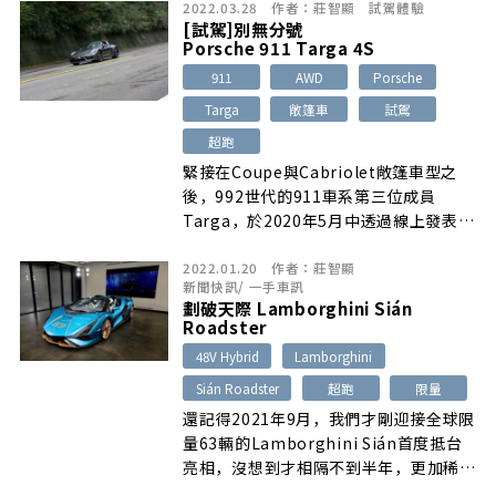
2022.03.28
作者：
莊智顯
試駕體驗
[試駕]別無分號
Porsche 911 Targa 4S
911
AWD
Porsche
Targa
敞篷車
試駕
超跑
緊接在Coupe與Cabriolet敞篷車型之
後，992世代的911車系第三位成員
Targa，於2020年5月中透過線上發表方
式正式推出……
2022.01.20
作者：
莊智顯
新聞快訊
/
一手車訊
劃破天際 Lamborghini Sián
Roadster
48V Hybrid
Lamborghini
Sián Roadster
超跑
限量
還記得2021年9月，我們才剛迎接全球限
量63輛的Lamborghini Sián首度抵台
亮相，沒想到才相隔不到半年，更加稀有
（全球限量僅19輛！