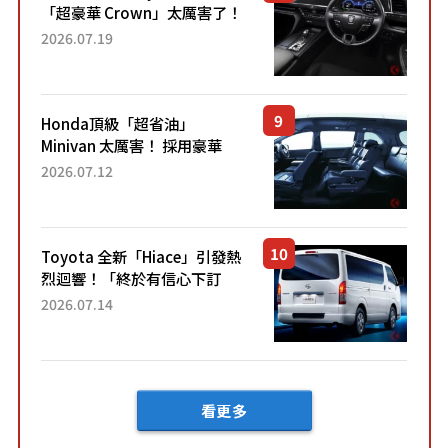
「超豪華 Crown」太厲害了！
採用由「匠人技藝」打造的
2026.07.19
「專屬車色」與運動化「底盤
設定」！還配備專屬豪華...
Honda頂級「超省油」
Minivan 太厲害！ 採用豪華
「真皮座椅」與專屬「黑色內
2026.07.12
裝」！ 每公升可跑約20公里，
兼具優異節能表現與舒適
「三...
Toyota 全新「Hiace」引發熱
烈迴響！「終於有信心下訂
了！」「哪個等級交車最
2026.07.14
快？」討論不斷！但下訂後竟
然還要等「超過半年」才能交
車？...
看更多