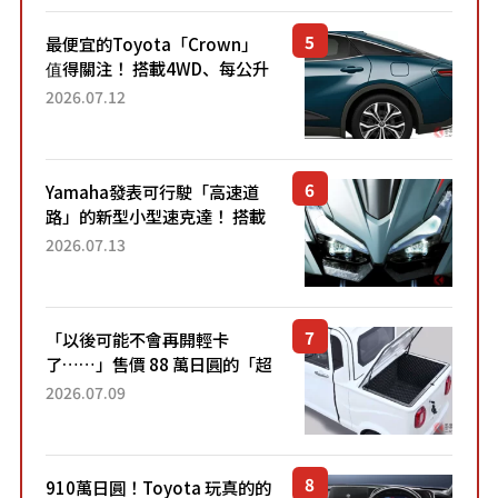
最便宜的Toyota「Crown」
值得關注！ 搭載4WD、每公升
22.4公里低油耗表現超亮眼！
2026.07.12
配備豐富、超越售價水準，堪
稱高CP值代表的「...
Yamaha發表可行駛「高速道
路」的新型小型速克達！ 搭載
能享受超強勁「渦輪感」的動
2026.07.13
力系統！ 採用與高階「Super
Sport」車款相同的...
「以後可能不會再開輕卡
了……」售價 88 萬日圓的「超
迷你輕型貨車」引發兩極評
2026.07.09
價！「150 日圓就能跑 100 公
里！」「免驗車真的太棒
了！...
910萬日圓！Toyota 玩真的的