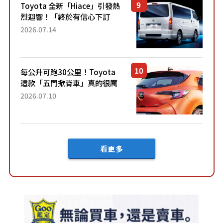
Toyota 全新「Hiace」引發熱
烈迴響！「終於有信心下訂
了！」「哪個等級交車最
2026.07.14
快？」討論不斷！但下訂後竟
然還要等「超過半年」才能交
車？...
每公升可跑30公里！Toyota
這款「五門掀背車」真的很厲
害！ 擁有全長4.3公尺的「剛剛
2026.07.10
好車身尺寸」，配備全面升
級！ 採Hybrid專屬設...
看更多