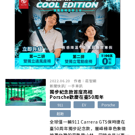
2022.06.20
作者：
莊智顯
新聞快訊
/
一手車訊
獨步紀念款首度亮相
Porsche歡慶在臺50周年
911
EV
Porsche
超跑
全球僅一輛911 Carrera GTS保時捷在
臺50周年獨步記念款，層峰綠車色象徵