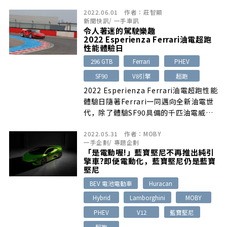
2022.06.01
作者：
莊智顯
新聞快訊
/
一手車訊
令人著迷的駕駛樂趣
2022 Esperienza Ferrari油電超跑
性能體驗日
296 GTB
Ferrari
PHEV
SF90
V8引擎
超跑
2022 Esperienza Ferrari油電超跑性能
體驗日隨著Ferrari一同邁向全新油電世
代，除了體驗SF90具備的千匹油電威
力…
2022.05.31
作者：
MOBY
一手企劃
/
專題企劃
「是電動喔!」藍寶堅尼不再推出純引
擎車?即便電動化，藍寶堅尼仍是藍寶
堅尼
BEV 電池電動車
Huracan
Hybrid
Lamborghini
MOBY
PHEV
V12
藍寶堅尼
超跑