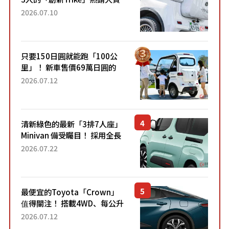
成為人氣車款！「養車成本真
2026.07.10
的超便宜！」「150日圓就能
跑100公里」「小朋友坐得...
只要150日圓就能跑「100公
里」！ 新車售價69萬日圓的
「3人座」Trike大受歡迎！ 順
2026.07.12
應時代需求，究竟為何能迅速
熱賣？
清新綠色的最新「3排7人座」
Minivan 備受矚目！ 採用全長
4.7公尺剛剛好的車身尺寸與
2026.07.22
「滑門」設計！ 還推出467萬
元日圓起的5人座版...
最便宜的Toyota「Crown」
值得關注！ 搭載4WD、每公升
22.4公里低油耗表現超亮眼！
2026.07.12
配備豐富、超越售價水準，堪