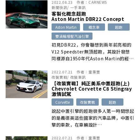
2022.08.23
作者：
CARNEWS
新聞快訊
/
一手車訊
客製化概念超跑
Aston Martin DBR22 Concept
Aston Martin
概念車
超跑
雙渦輪增壓汽油引擎
初見DBR22，你會聯想到兩年前亮相的
V12 Speedster無頂超跑，其設計發想
同樣源自1950年代Aston Martin的經
典…
2022.07.21
作者：
童秉豐
改裝實戰
/
改裝車訊
【改裝實戰】純正美系中置超跑(上)
Chevrolet Corvette C8 Stingray
激情試駕
Corvette
改裝實戰
超跑
說起中置引擎的超跑很多人第一時間想起
的是義德英這些國家的汽車品牌，中置引
擎的車款，在車輛設計…
2022.07.21
作者：
童秉豐