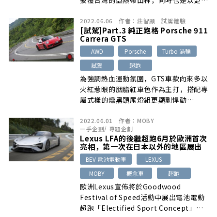
披覆台灣的亞熱帶山林，同時也是以更…
2022.06.06
作者：
莊智顯
試駕體驗
[試駕]Part.3 純正跑格 Porsche 911
Carrera GTS
AWD
Porsche
Turbo 渦輪
試駕
超跑
為強調熱血運動氛圍，GTS車款向來多以
火紅惹眼的胭脂紅車色作為主打，搭配專
屬式樣的燻黑頭尾燈組更顯剽悍動…
2022.06.01
作者：
MOBY
一手企劃
/
專題企劃
Lexus LFA的後繼超跑6月於歐洲首次
亮相，第一次在日本以外的地區展出
BEV 電池電動車
LEXUS
MOBY
概念車
超跑
歐洲Lexus宣佈將於Goodwood
Festival of Speed活動中展出電池電動
超跑「Electified Sport Concept」…