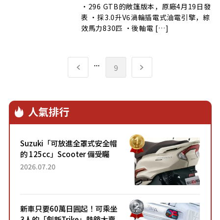
・296 GTB的敞篷版本，原廠4月19日發
表 ・採3.0升V6渦輪插電式油電引擎，綜
效馬力830匹 ・後軸電 […]
...
9
人氣排行
Suzuki「可放進全罩式安全帽
的 125cc」Scooter 備受矚
目！採用全新流線設計與各項
2026.07.20
升級，騎乘更加舒適！已陸續
開始出口的新款「B...
新車只要60萬日圓起！可乘坐
3人的「創新Trike」熱銷大賣