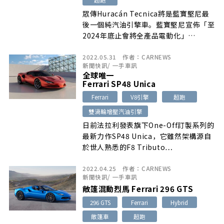
眾傳Huracán Tecnica將是藍寶堅尼最
後一個純汽油引擎車。藍寶堅尼宣佈「至
2024年底止會將全產品電動化」…
2022.05.31
作者：
CARNEWS
新聞快訊
/
一手車訊
全球唯一
Ferrari SP48 Unica
Ferrari
V8引擎
超跑
雙渦輪增壓汽油引擎
日前法拉利發表旗下One-Off訂製系列的
最新力作SP48 Unica，它雖然架構源自
於世人熟悉的F8 Tributo…
2022.04.25
作者：
CARNEWS
新聞快訊
/
一手車訊
敞篷混動烈馬 Ferrari 296 GTS
296 GTS
Ferrari
Hybrid
敞篷車
超跑