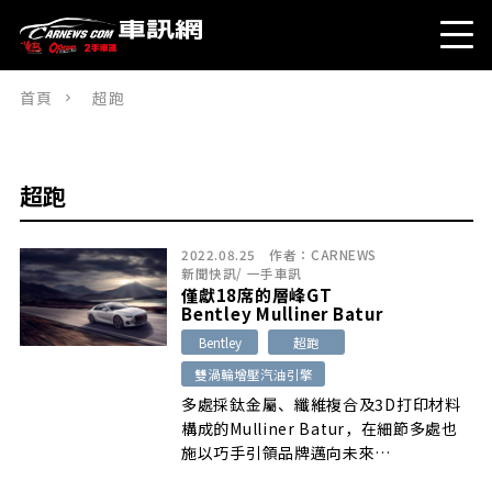
首頁
超跑
超跑
2022.08.25
作者：
CARNEWS
新聞快訊
/
一手車訊
僅獻18席的層峰GT
Bentley Mulliner Batur
Bentley
超跑
雙渦輪增壓汽油引擎
多處採鈦金屬、纖維複合及3D打印材料
構成的Mulliner Batur，在細節多處也
施以巧手引領品牌邁向未來…