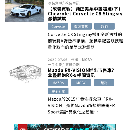
改裝實戰
/
改裝車訊
【改裝實戰】純正美系中置超跑(下)
Chevrolet Corvette C8 Stingray
激情試駕
Corvette
改裝實戰
超跑
Corvette C8 Stingray採用全新設計的
前後雙A臂懸吊結構，並標準配置競技輕
量化取向的單筒式避震器…
2022.07.06
作者：
MOBY
一手企劃
/
專題企劃
Mazda RX-VISION推出市售車?
彙整超跑RX-9相關資訊
MAZDA
MOBY
超跑
轉子引擎
Mazda於2015年發佈概念車「RX-
VISION」是將Mazda所想的優美FR
Sport設計具象化之超跑…