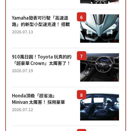
稱高CP值代表的「...
Yamaha發表可行駛「高速道
路」的新型小型速克達！ 搭載
能享受超強勁「渦輪感」的動
2026.07.13
力系統！ 採用與高階「Super
Sport」車款相同的...
910萬日圓！Toyota 玩真的的
「超豪華 Crown」太厲害了！
採用由「匠人技藝」打造的
2026.07.19
「專屬車色」與運動化「底盤
設定」！還配備專屬豪華...
Honda頂級「超省油」
Minivan 太厲害！ 採用豪華
「真皮座椅」與專屬「黑色內
2026.07.12
裝」！ 每公升可跑約20公里，
兼具優異節能表現與舒適
「三...