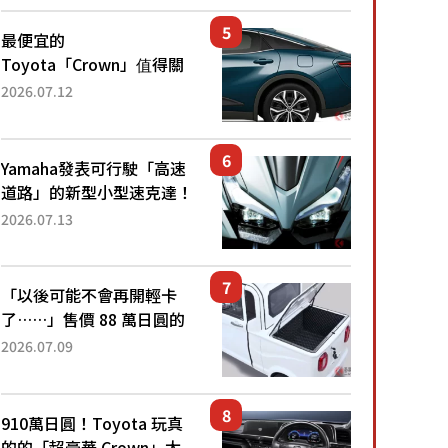
還推出467萬元日圓起的5
人座版...
最便宜的
Toyota「Crown」值得關
注！ 搭載4WD、每公升
2026.07.12
22.4公里低油耗表現超亮
眼！ 配備豐富、超越售價
水準，堪稱高CP值代表的
Yamaha發表可行駛「高速
「...
道路」的新型小型速克達！
搭載能享受超強勁「渦輪
2026.07.13
感」的動力系統！ 採用與
高階「Super Sport」車款
相同的...
「以後可能不會再開輕卡
了……」售價 88 萬日圓的
「超迷你輕型貨車」引發兩
2026.07.09
極評價！「150 日圓就能跑
100 公里！」「免驗車真的
太棒了！...
910萬日圓！Toyota 玩真
的的「超豪華 Crown」太