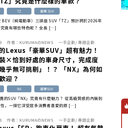
「TZ」究竟是什麼樣的車款？
TZ
豪華 SUV
首款 BEV（純電動車）三排座 SUV「TZ」預計將於2026年
究竟有哪些特色呢？ 全長 […]
9
作者：
KURUMAのNEWS
一手企劃
/
專題企劃
的Lexus「豪華SUV」超有魅力！
裝×恰到好處的車身尺寸，完成度
幾乎無可挑剔」！？ 「NX」為何如
歡迎？
NX
豪華SUV
最熱賣的SUV「NX」究竟有什麼魅力？ 從高級質感的內裝到
性，一探它深受眾多消費者喜愛的原 […]
8
作者：
KURUMAのNEWS
一手企劃
/
專題企劃
Lexus「FR」跑車化房車！ 超有氣勢