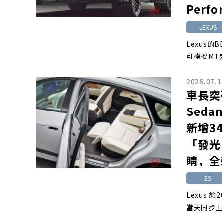
Perf
LEXUS
Lexus
可模擬MT
2026.07.1
車長突
Sed
新增3
「發光
睛，全
ES
Lexus 
當天同步上市