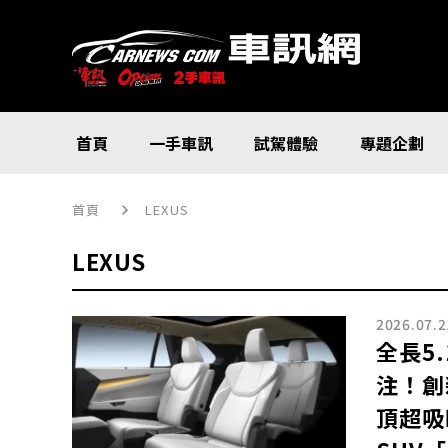
首頁
一手車訊
試駕體驗
專題企劃
首頁
LEXUS
LEXUS
2026.07.2
全長5
注！創
頂超吸