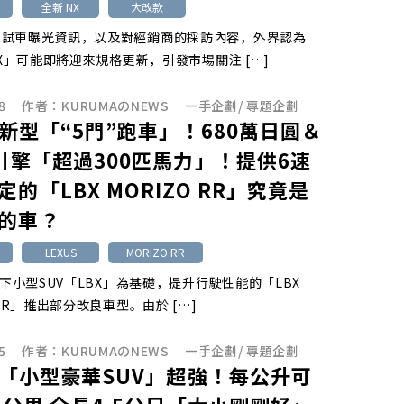
全新 NX
大改款
測試車曝光資訊，以及對經銷商的採訪內容，外界認為
「NX」可能即將迎來規格更新，引發市場關注 […]
8
作者：
KURUMAのNEWS
一手企劃
/
專題企劃
us新型「“5門”跑車」！680萬日圓＆
升引擎「超過300匹馬力」！提供6速
定的「LBX MORIZO RR」究竟是
的車？
LEXUS
MORIZO RR
以旗下小型SUV「LBX」為基礎，提升行駛性能的「LBX
 RR」推出部分改良車型。由於 […]
5
作者：
KURUMAのNEWS
一手企劃
/
專題企劃
us「小型豪華SUV」超強！每公升可