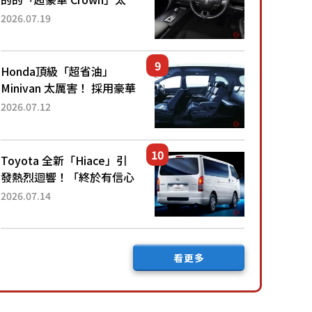
厲害了！採用由「匠人技
2026.07.19
藝」打造的「專屬車色」與
運動化「底盤設定」！還配
備專屬豪華...
Honda頂級「超省油」
Minivan 太厲害！ 採用豪華
「真皮座椅」與專屬「黑色
2026.07.12
內裝」！ 每公升可跑約20
公里，兼具優異節能表現與
舒適「三...
Toyota 全新「Hiace」引
發熱烈迴響！「終於有信心
下訂了！」「哪個等級交車
2026.07.14
最快？」討論不斷！但下訂
後竟然還要等「超過半年」
才能交車？...
看更多