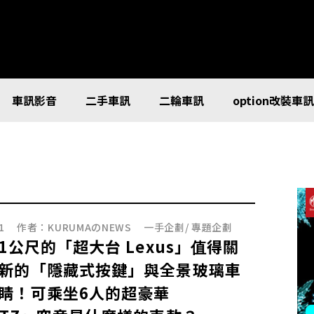
車訊影音
二手車訊
二輪車訊
option改裝車
1
作者：
KURUMAのNEWS
一手企劃
/
專題企劃
.1公尺的「超大台 Lexus」值得關
新的「隱藏式按鍵」與全景玻璃車
睛！可乘坐6人的超豪華