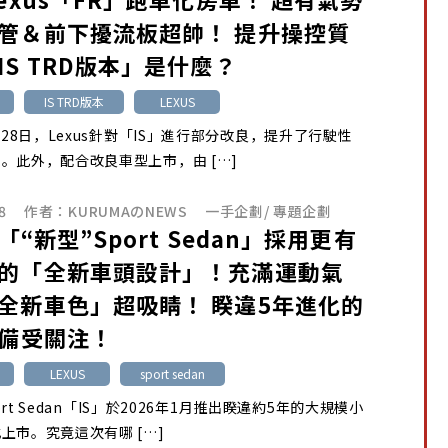
管＆前下擾流板超帥！ 提升操控質
IS TRD版本」是什麼？
IS TRD版本
LEXUS
1月28日，Lexus針對「IS」進行部分改良，提升了行駛性
。此外，配合改良車型上市，由 […]
8
作者：
KURUMAのNEWS
一手企劃
/
專題企劃
s「“新型”Sport Sedan」採用更有
的「全新車頭設計」！充滿運動氣
全新車色」超吸睛！ 睽違5年進化的
」備受關注！
LEXUS
sport sedan
Sport Sedan「IS」於2026年1月推出睽違約5年的大規模小
上市。究竟這次有哪 […]