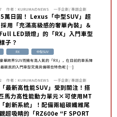
7
作者：
KURUMAのNEWS
一手企劃
/
專題企劃
35萬日圓！ Lexus「中型SUV」超
 採用「充滿高級感的奢華內裝」＆
Full LED頭燈」的「RX」入門車型
樣子？
RX
中型SUV
us豪華跨界SUV而擁有高人氣的「RX」，在目前的車系陣
最親民的入門車型究竟具備哪些特色呢 […]
2
作者：
KURUMAのNEWS
一手企劃
/
專題企劃
us「最新高性能SUV」受到關注！搭
5匹馬力高性能動力單元×可使用MT
「創新系統」！配備兩組碳纖維尾
超吸睛的「RZ600e “F SPORT