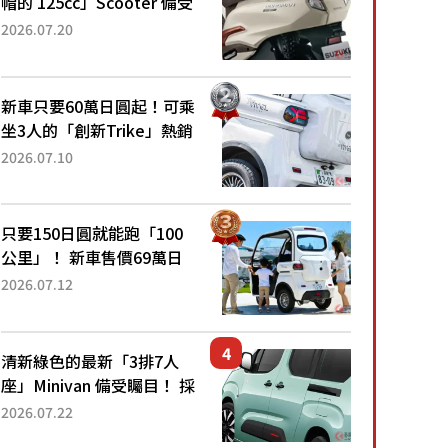
帽的 125cc」Scooter 備受
矚目！採用全新流線設計與
2026.07.20
各項升級，騎乘更加舒適！
已陸續開始出口的新款
「B...
新車只要60萬日圓起！可乘
坐3人的「創新Trike」熱銷
大賣成為人氣車款！「養車
2026.07.10
成本真的超便宜！」「150
日圓就能跑100公里」「小
朋友坐得...
只要150日圓就能跑「100
公里」！ 新車售價69萬日
圓的「3人座」Trike大受歡
2026.07.12
迎！ 順應時代需求，究竟
為何能迅速熱賣？
清新綠色的最新「3排7人
座」Minivan 備受矚目！ 採
用全長4.7公尺剛剛好的車
2026.07.22
身尺寸與「滑門」設計！