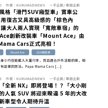
0
作者：
KURUMAのNEWS
一手企劃
/
專題企劃
us風格「滑門SUV廂型車」實車公
採用復古又具高級感的「棕色內
 讓大人兩人實現「寬敞車宿」的
 Ace創新改裝車「Mount Ace」由
 Mama Cars正式亮相！
Mount Ace
SUV廂型車
車身小巧但能載入大量行李，而且適合戶外活動的車，相
這樣的想法。Papa Mama Cars […]
9
作者：
KURUMAのNEWS
一手企劃
/
專題企劃
us「全新 NX」即將登場！？「大小剛
的人氣 SUV 將迎來睽違 5 年的大改
新車型令人期待升溫