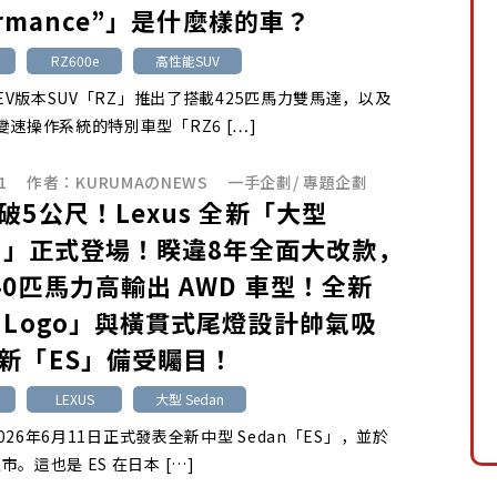
ormance”」是什麼樣的車？
RZ600e
高性能SUV
的BEV版本SUV「RZ」推出了搭載425匹馬力雙馬達，以及
變速操作系統的特別車型「RZ6 […]
1
作者：
KURUMAのNEWS
一手企劃
/
專題企劃
破5公尺！Lexus 全新「大型
an」正式登場！睽違8年全面大改款，
40匹馬力高輸出 AWD 車型！全新
 Logo」與橫貫式尾燈設計帥氣吸
新「ES」備受矚目！
LEXUS
大型 Sedan
於2026年6月11日正式發表全新中型 Sedan「ES」，並於
。這也是 ES 在日本 […]