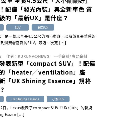
.3公里 全長4.5公尺「大小剛剛好」
！配備「發光內裝」與全新車色 質
級的「最新UX」是什麼？
SUV
最新UX
「UX」是一款以全長4.5公尺的精巧車身，以及兼具豪華感的
到消費者喜愛的SUV。最近一次更 […]
3
作者：
KURUMAのNEWS
一手企劃
/
專題企劃
s發表新型「compact SUV」！配備
「heater／ventilation」座
「UX Shining Essence」規格
？
UX Shining Essence
小型SUV
月2日，Lexus發表了compact SUV「UX300h」的新規
g Essen […]