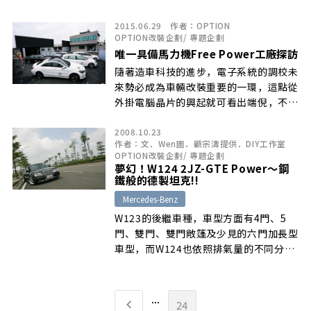
2015.06.29
作者：
OPTION
OPTION改裝企劃
/
專題企劃
唯一具備馬力機Free Power工廠探訪
隨著造車科技的進步，電子系統的調校未
來勢必成為車輛改裝重要的一環，這點從
外掛電腦晶片的興起就可看出端倪，不過
要如何開發效果明顯且穩定的電子調校系
2008.10.23
統，這就須仰賴縝密的SOP研發流
作者：
文．Wen圖．顧宗濤提供．DIY工作室
OPTION改裝企劃
/
專題企劃
夢幻！W124 2JZ-GTE Power～鋼
鐵般的德製坦克!!
Mercedes-Benz
W123的後繼車種，車型方面有4門、5
門、雙門、雙門敞篷及少見的六門加長型
車型，而W124也依照排氣量的不同分別
有著各別的代號…
...
24