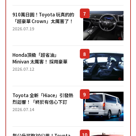
Sport」車款相同的...
910萬日圓！Toyota 玩真的的
「超豪華 Crown」太厲害了！
採用由「匠人技藝」打造的
2026.07.19
「專屬車色」與運動化「底盤
設定」！還配備專屬豪華...
Honda頂級「超省油」
Minivan 太厲害！ 採用豪華
「真皮座椅」與專屬「黑色內
2026.07.12
裝」！ 每公升可跑約20公里，
兼具優異節能表現與舒適
「三...
Toyota 全新「Hiace」引發熱
烈迴響！「終於有信心下訂
了！」「哪個等級交車最
2026.07.14
快？」討論不斷！但下訂後竟
然還要等「超過半年」才能交
車？...
每公升可跑30公里！Toyota