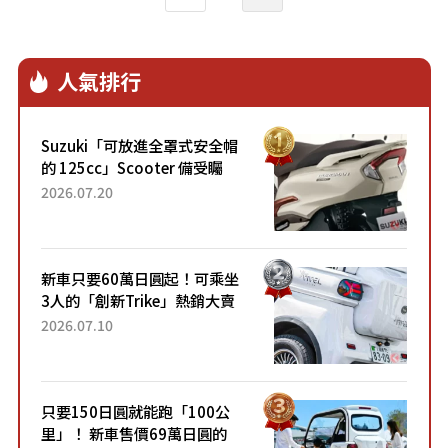
人氣排行
Suzuki「可放進全罩式安全帽
的 125cc」Scooter 備受矚
目！採用全新流線設計與各項
2026.07.20
升級，騎乘更加舒適！已陸續
開始出口的新款「B...
新車只要60萬日圓起！可乘坐
3人的「創新Trike」熱銷大賣
成為人氣車款！「養車成本真
2026.07.10
的超便宜！」「150日圓就能
跑100公里」「小朋友坐得...
只要150日圓就能跑「100公
里」！ 新車售價69萬日圓的