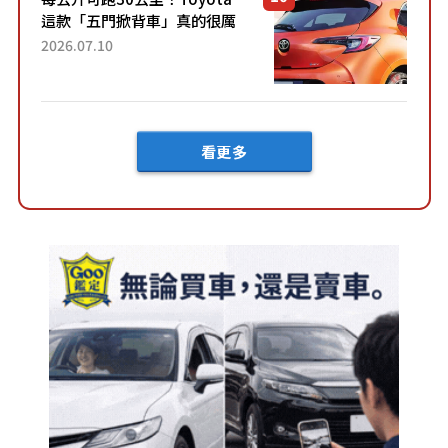
這款「五門掀背車」真的很厲
害！ 擁有全長4.3公尺的「剛剛
2026.07.10
好車身尺寸」，配備全面升
級！ 採Hybrid專屬設...
看更多