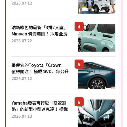
「3人座」Trike大受歡迎！ 順
2026.07.12
應時代需求，究竟為何能迅速
熱賣？
清新綠色的最新「3排7人座」
Minivan 備受矚目！ 採用全長
4.7公尺剛剛好的車身尺寸與
2026.07.22
「滑門」設計！ 還推出467萬
元日圓起的5人座版...
最便宜的Toyota「Crown」
值得關注！ 搭載4WD、每公升
22.4公里低油耗表現超亮眼！
2026.07.12
配備豐富、超越售價水準，堪
稱高CP值代表的「...
Yamaha發表可行駛「高速道
路」的新型小型速克達！ 搭載
能享受超強勁「渦輪感」的動
2026.07.13
力系統！ 採用與高階「Super