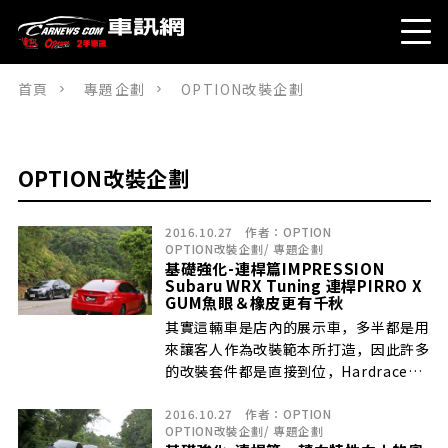
首頁
專題企劃
OPTION改裝企劃
OPTION改裝企劃
2016.10.27
作者：
OPTION
OPTION改裝企劃
/
專題企劃
基礎強化-連桿篇IMPRESSION
Subaru WRX Tuning 連桿PIRRO X
GUM魚眼＆橡皮更有千秋
其實這輛車是店內的展示車，多半都是用
來讓客人作為改裝範本所打造，因此許多
的改裝套件都是直接到位，Hardrace可
調式魚眼後多連桿搭配防傾桿，基本上是
2016.10.27
作者：
OPTION
改變了許多特性，除了可擁有更方便的調
OPTION改裝企劃
/
專題企劃
整外，魚眼底盤