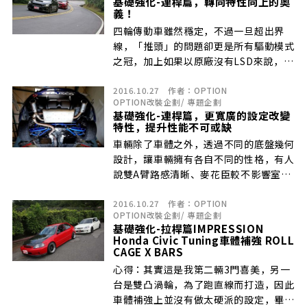
基礎強化-連桿篇，轉向特性向上的奧
義！
四輪傳動車雖然穩定，不過一旦超出界
線，「推頭」的問題卻更是所有驅動模式
之冠，加上如果以原廠沒有LSD來說，其
實某些特定彎道內車輛動態是稍微有點緩
2016.10.27
作者：
OPTION
慢，因此無論是從過去的GC時代到現在
OPTION改裝企劃
/
專題企劃
的VA時代，後連桿
基礎強化-連桿篇，更寬廣的設定改變
特性，提升性能不可或缺
車輛除了車體之外，透過不同的底盤幾何
設計，讓車輛擁有各自不同的性格，有人
說雙A臂路感清晰、麥花臣較不影響室內
空間等等，當然操控性是許多人購車其中
2016.10.27
作者：
OPTION
之一的考量，但絕大多數人都有成本考
OPTION改裝企劃
/
專題企劃
量，因此我們只能盡量的將現實與
基礎強化-拉桿篇IMPRESSION
Honda Civic Tuning車體補強 ROLL
CAGE X BARS
心得：其實這是我第二輛3門喜美，另一
台是雙凸渦輪，為了跑直線而打造，因此
車體補強上並沒有做太硬派的設定，畢竟