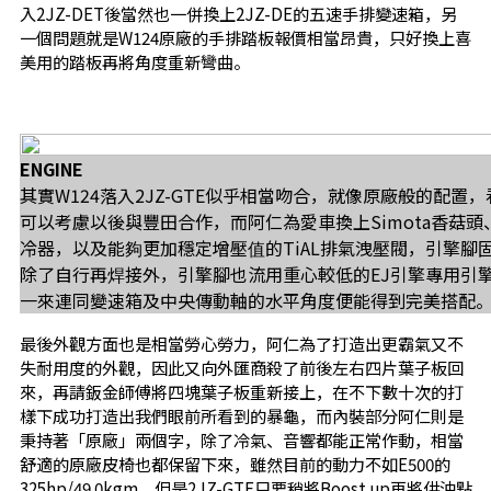
入2JZ-DET後當然也一併換上2JZ-DE的五速手排變速箱，另
一個問題就是W124原廠的手排踏板報價相當昂貴，只好換上喜
美用的踏板再將角度重新彎曲。
ENGINE
其實W124落入2JZ-GTE似乎相當吻合，就像原廠般的配置
可以考慮以後與豐田合作，而阿仁為愛車換上Simota香菇頭
冷器，以及能夠更加穩定增壓值的TiAL排氣洩壓閥，引擎腳
除了自行再焊接外，引擎腳也流用重心較低的EJ引擎專用引
一來連同變速箱及中央傳動軸的水平角度便能得到完美搭配
最後外觀方面也是相當勞心勞力，阿仁為了打造出更霸氣又不
失耐用度的外觀，因此又向外匯商殺了前後左右四片葉子板回
來，再請鈑金師傅將四塊葉子板重新接上，在不下數十次的打
樣下成功打造出我們眼前所看到的暴龜，而內裝部分阿仁則是
秉持著「原廠」兩個字，除了冷氣、音響都能正常作動，相當
舒適的原廠皮椅也都保留下來，雖然目前的動力不如E500的
325hp/49.0kgm，但是2JZ-GTE只要稍將Boost up再將供油點