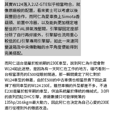
其實W124落入2JZ-GTE似乎相當吻合，就
像原廠般的配置，看來賓士可以考慮以後
與豐田合作，而阿仁為愛車換上Simota香
菇頭、前置中冷器，以及能夠更加穩定增
壓值的TiAL排氣洩壓閥，引擎腳固定座部
分除了自行再焊接外，引擎腳也流用重心
較低的EJ引擎專用引擎腳，如此一來連同
變速箱及中央傳動軸的水平角度便能得到
完美搭配。
而阿仁這台是屬於較前期的230E車型，說到阿仁為什麼會對
W124如此迷戀，是因為有一天阿仁在工作的地方，碰巧看到一
台相當漂亮的E500從眼前開過，那一瞬間奠定了阿仁對於
W124車型的執著，由於E500的中古車價也相當昂貴下因此選
擇了相同車型的W124 230E，雖然車輛的外型都差不多，不過
E230是屬於較早期的車型，供油系統屬於傳統的機械式，3.0升
的直列四缸OHC引擎，原廠數據只可發揮微薄的
135hp/20.6kgm最大動力，因此阿仁也決定為自己心愛的230E
進行從裡到外的徹底改造。