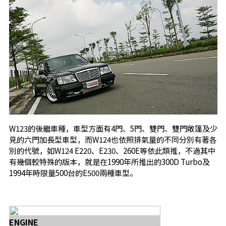
W123的後繼車種，車型方面有4門、5門、雙門、雙門敞篷及少
見的六門加長型車型，而W124也依照排氣量的不同分別有著各
別的代號，如W124 E220、E230、260E等依此類推，不過其中
有幾個較特殊的版本，就是在1990年所推出的300D Turbo及
1994年時限量500台的E500兩種車型。
ENGINE