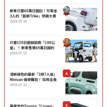
新車只要60萬日圓起！可乘坐
3人的「創新Trike」熱銷大賣
成為人氣車款！「養車成本真
2026.07.10
的超便宜！」「150日圓就能
跑100公里」「小朋友坐得...
只要150日圓就能跑「100公
里」！ 新車售價69萬日圓的
「3人座」Trike大受歡迎！ 順
2026.07.12
應時代需求，究竟為何能迅速
熱賣？
清新綠色的最新「3排7人座」
Minivan 備受矚目！ 採用全長
4.7公尺剛剛好的車身尺寸與
2026.07.22
「滑門」設計！ 還推出467萬
元日圓起的5人座版...
最便宜的Toyota「Crown」