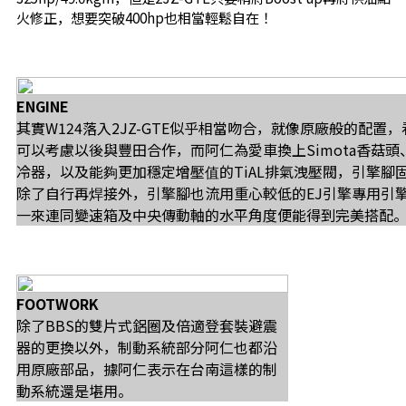
火修正，想要突破400hp也相當輕鬆自在！
ENGINE
其實W124落入2JZ-GTE似乎相當吻合，就像原廠般的配置
可以考慮以後與豐田合作，而阿仁為愛車換上Simota香菇頭
冷器，以及能夠更加穩定增壓值的TiAL排氣洩壓閥，引擎腳
除了自行再焊接外，引擎腳也流用重心較低的EJ引擎專用引
一來連同變速箱及中央傳動軸的水平角度便能得到完美搭配
FOOTWORK
除了BBS的雙片式鋁圈及倍適登套裝避震
器的更換以外，制動系統部分阿仁也都沿
用原廠部品，據阿仁表示在台南這樣的制
動系統還是堪用。