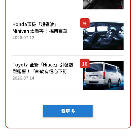
「專屬車色」與運動化「底盤
設定」！還配備專屬豪華...
Honda頂級「超省油」
Minivan 太厲害！ 採用豪華
「真皮座椅」與專屬「黑色內
2026.07.12
裝」！ 每公升可跑約20公里，
兼具優異節能表現與舒適
「三...
Toyota 全新「Hiace」引發熱
烈迴響！「終於有信心下訂
了！」「哪個等級交車最
2026.07.14
快？」討論不斷！但下訂後竟
然還要等「超過半年」才能交
車？...
看更多