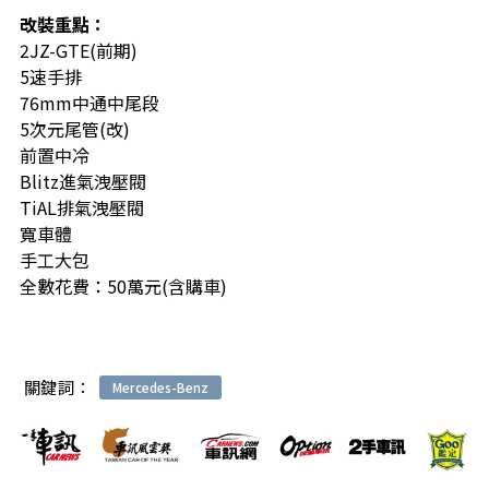
改裝重點：
2JZ-GTE(前期)
5速手排
76mm中通中尾段
5次元尾管(改)
前置中冷
Blitz進氣洩壓閥
TiAL排氣洩壓閥
寬車體
手工大包
全數花費：50萬元(含購車)
關鍵詞：
Mercedes-Benz