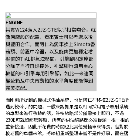
ENGINE
其實W124落入2JZ-GTE似乎相當吻合，就
像原廠般的配置，看來賓士可以考慮以後
與豐田合作，而阿仁為愛車換上Simota香
菇頭、前置中冷器，以及能夠更加穩定增
壓值的TiAL排氣洩壓閥，引擎腳固定座部
分除了自行再焊接外，引擎腳也流用重心
較低的EJ引擎專用引擎腳，如此一來連同
變速箱及中央傳動軸的水平角度便能得到
完美搭配。
而剛剛所提到的機械式供油系統，也是阿仁在移植2JZ-GTE所
遇到較棘手的問題，一般來說如果是以相同採用電子噴射系統
的車型來進行移植的話，許多線路部分僅需接上即可，不過
230E可就沒那麼輕鬆，所有的供油線路都必須從頭一根一根的
重新接過，因此所花費的時間也比其他幾輛車來得長，但對於
較老舊的車輛來說，將線組重新整理未嘗不是件好事，而在落