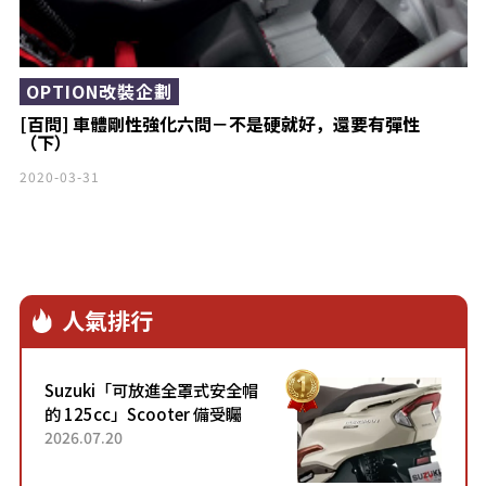
OPTION改裝企劃
[百問] 車體剛性強化六問－不是硬就好，還要有彈性
（下）
2020-03-31
人氣排行
Suzuki「可放進全罩式安全帽
的 125cc」Scooter 備受矚
目！採用全新流線設計與各項
2026.07.20
升級，騎乘更加舒適！已陸續
開始出口的新款「B...