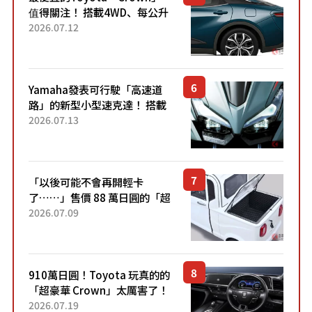
值得關注！ 搭載4WD、每公升
22.4公里低油耗表現超亮眼！
2026.07.12
配備豐富、超越售價水準，堪
稱高CP值代表的「...
Yamaha發表可行駛「高速道
路」的新型小型速克達！ 搭載
能享受超強勁「渦輪感」的動
2026.07.13
力系統！ 採用與高階「Super
Sport」車款相同的...
「以後可能不會再開輕卡
了……」售價 88 萬日圓的「超
迷你輕型貨車」引發兩極評
2026.07.09
價！「150 日圓就能跑 100 公
里！」「免驗車真的太棒
了！...
910萬日圓！Toyota 玩真的的
「超豪華 Crown」太厲害了！
採用由「匠人技藝」打造的
2026.07.19