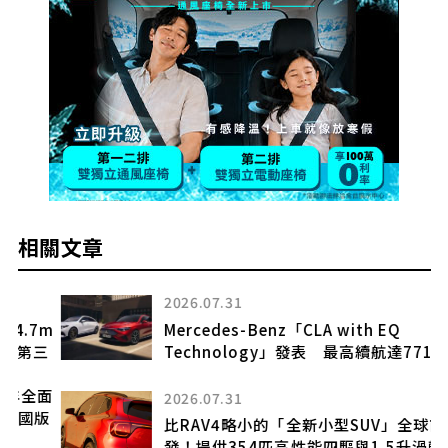
相關文章
2026.07.31
m
Mercedes-Benz「CLA with EQ
三
Technology」發表 最高續航達771公里
面
2026.07.31
版
比RAV4略小的「全新小型SUV」全球首
發！提供354匹高性能四驅與1.5升渦輪！