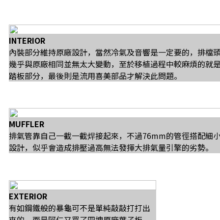
INTERIOR
內裝部分維持原廠設計，當然冷氣及音響是一定要的，排檔
幾乎與原廠相同並無太大變動，至於移植過程中較麻煩的就
踏板部分，最後則是流用喜美部品才解決此問題。
MUFFLER
排氣管靠自己一截一截焊接起來，不過76mm的管徑搭配細
設計，似乎會造成排壓過高無法發揮大排氣量引擎的劣勢。
EXTERIOR
有如鋼鐵般的暴龜可不是單純敲敲打打出
來的，而是阿仁又買了四塊原廠葉子板，