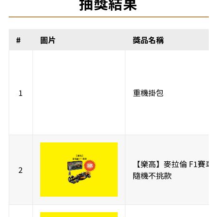
抽獎結果
#
圖片
獎品名稱
1
重機掛包
【樂高】麥拉倫 F1賽車 
2
隨機不挑款