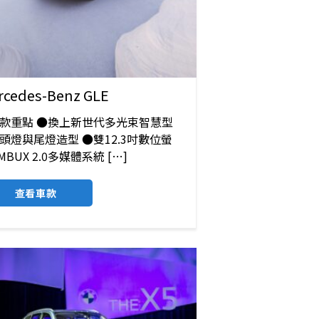
rcedes-Benz GLE
改款重點 ●換上新世代多光束智慧型
D頭燈與尾燈造型 ●雙12.3吋數位螢
MBUX 2.0多媒體系統 […]
查看車款