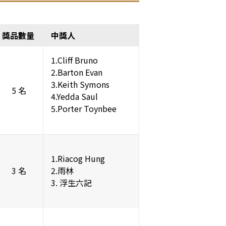
獎品數量
中獎人
1.Cliff Bruno
2.Barton Evan
3.Keith Symons
5 名
4.Yedda Saul
5.Porter Toynbee
1.Riacog Hung
3 名
2.雨林
3. 浮生六記