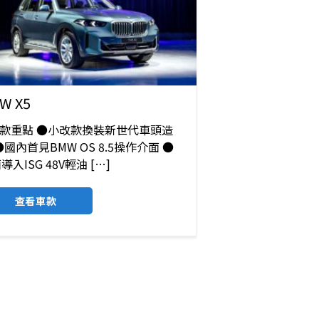
W X5
改款重點 ●小改款換裝新世代車頭造
●國內首見BMW OS 8.5操作介面 ●
導入ISG 48V輕油 […]
查看車款