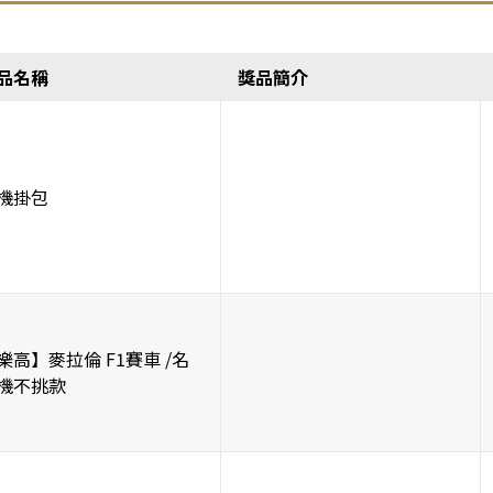
品名稱
獎品簡介
機掛包
樂高】麥拉倫 F1賽車 /名
機不挑款