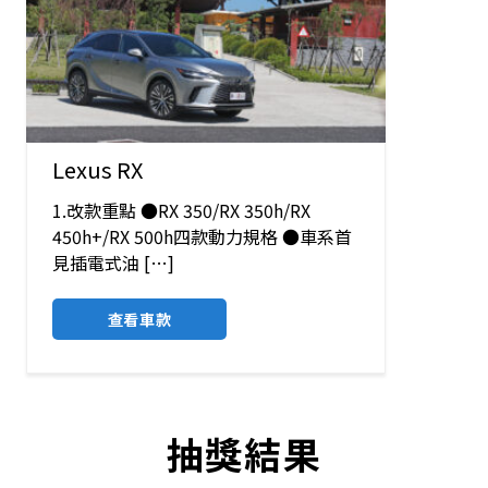
Lexus RX
1.改款重點 ●RX 350/RX 350h/RX
450h+/RX 500h四款動力規格 ●車系首
見插電式油 […]
查看車款
抽獎結果