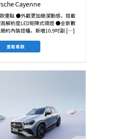
rsche Cayenne
改款重點 ●外觀更加簡潔動感，搭載
高解析度LED矩陣式頭燈 ●全新數
簡約內裝控檯，新增10.9吋副 […]
查看車款