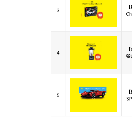
【
3
C
【
4
營
【樂
5
S