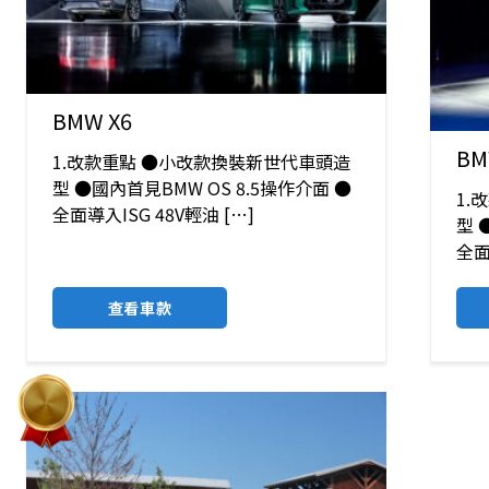
BMW X6
BM
1.改款重點 ●小改款換裝新世代車頭造
型 ●國內首見BMW OS 8.5操作介面 ●
1.
全面導入ISG 48V輕油 […]
型 
全面
查看車款