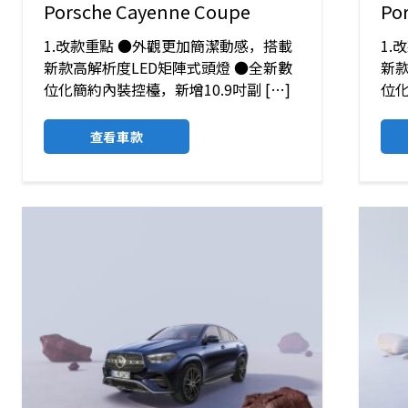
Porsche Cayenne Coupe
Po
1.改款重點 ●外觀更加簡潔動感，搭載
1.
新款高解析度LED矩陣式頭燈 ●全新數
新款
位化簡約內裝控檯，新增10.9吋副 […]
位化
查看車款