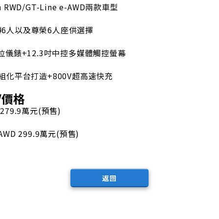
 RWD/GT-Line e-AWD兩款車型
轉6人以及尊榮6人座供選擇
數位儀錶+12.3吋中控多媒體觸控螢幕
模組化平台打造+800V超高速快充
/價格
D 279.9萬元(預售)
e-AWD 299.9萬元(預售)
返回