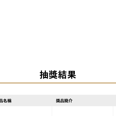
抽獎結果
品名稱
獎品簡介