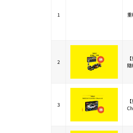
1
重
【
2
隨
【
3
C