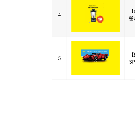
【
4
營
【樂
5
S