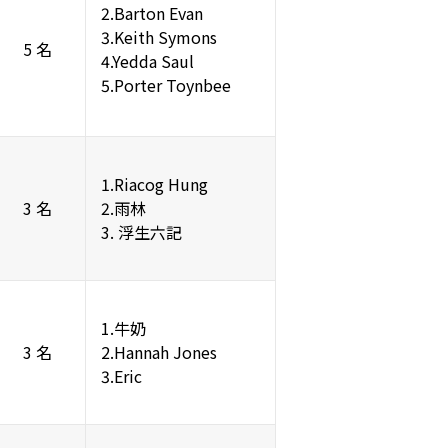
2.Barton Evan
3.Keith Symons
5 名
4.Yedda Saul
5.Porter Toynbee
1.Riacog Hung
3 名
2.雨林
3. 浮生六記
1.牛奶
3 名
2.Hannah Jones
3.Eric