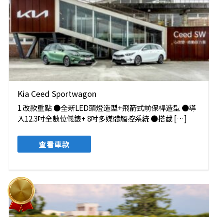
Kia Ceed Sportwagon
1.改款重點 ●全新LED頭燈造型+飛箭式前保桿造型 ●導
入12.3吋全數位儀錶+ 8吋多媒體觸控系統 ●搭載 […]
查看車款