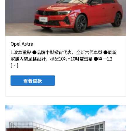
Opel Astra
1.改款重點 ●品牌中型掀背代表、全新六代車型 ●最新
家族內裝風格設計，標配10吋+10吋雙螢幕 ●單一1.2
[…]
查看車款