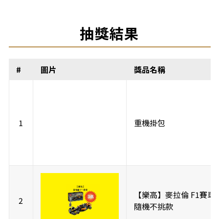
抽獎結果
#
圖片
獎品名稱
1
重機掛包
【樂高】麥拉倫 F1賽車 
2
隨機不挑款