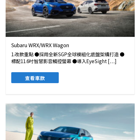
Subaru WRX/WRX Wagon
1.改款重點 ●採用全新SGP全球模組化底盤架構打造 ●
標配11.6吋智慧影音觸控螢幕 ●導入EyeSight […]
查看車款