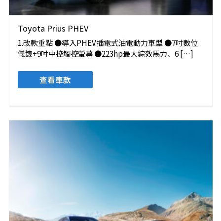
Toyota Prius PHEV
1.改款重點 ●導入PHEV插電式油電動力車型 ●7吋數位
儀錶+9吋中控觸控螢幕 ●223hp最大綜效馬力、6 […]
查看車款