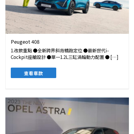
Peugeot 408
1.改款重點 ●全新跨界斜背轎跑定位 ●最新世代i-
Cockpit座艙設計 ●單一1.2L三缸渦輪動力配置 ● […]
查看車款