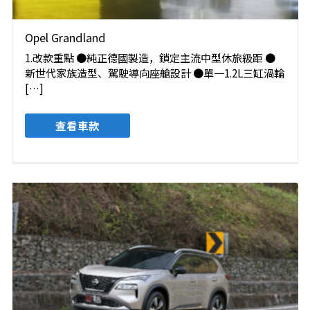
Opel Grandland
1.改款重點 ●純正德國製造，鎖定主流中型休旅級距 ●
新世代家族造型、駕駛導向座艙設計 ●單一1.2L三缸渦輪
[…]
查看車款