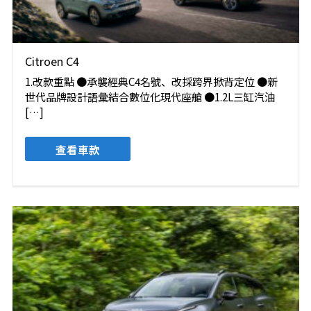
Citroen C4
1.改款重點 ●承襲經典C4名號、改採跨界掀背定位 ●新
世代品牌設計語彙結合數位化現代座艙 ●1.2L三缸汽油
[…]
查看車款