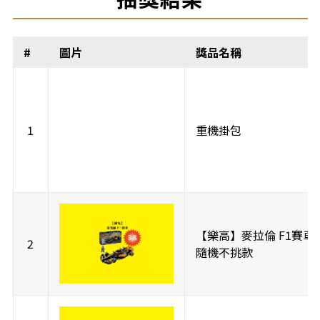
#
圖片
獎品名稱
1
重機掛包
【樂高】麥拉倫 F1賽車 
2
隨機不挑款