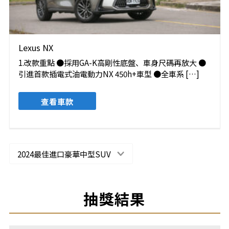
Lexus NX
1.改款重點 ●採用GA-K高剛性底盤、車身尺碼再放大 ●
引進首款插電式油電動力NX 450h+車型 ●全車系 […]
查看車款
2024最佳進口豪華中型SUV
抽獎結果