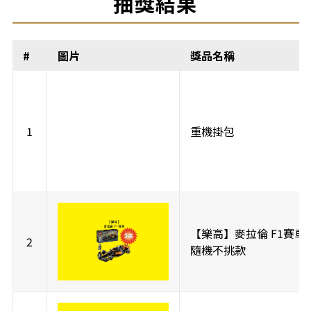
抽獎結果
#
圖片
獎品名稱
1
重機掛包
【樂高】麥拉倫 F1賽車 
2
隨機不挑款