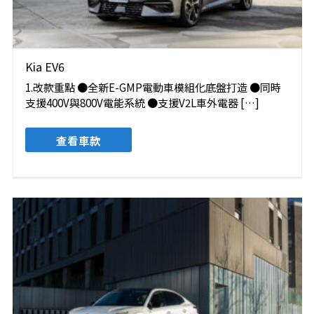
Kia EV6
1.改款重點 ●全新E-GMP電動車模組化底盤打造 ●同時
支援400V與800V電能系統 ●支援V2L車外電器 […]
查看車款