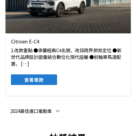
Citroen E-C4
1.改款重點 ●承襲經典C4名號、改採跨界掀背定位 ●新
世代品牌設計語彙結合數位化現代座艙 ●前軸單馬達配
置， […]
查看車款
2024最佳進口電動車