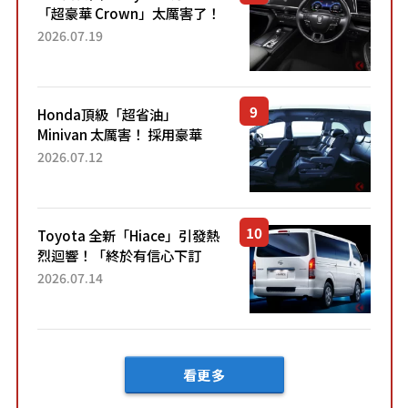
「超豪華 Crown」太厲害了！
採用由「匠人技藝」打造的
2026.07.19
「專屬車色」與運動化「底盤
設定」！還配備專屬豪華...
Honda頂級「超省油」
Minivan 太厲害！ 採用豪華
「真皮座椅」與專屬「黑色內
2026.07.12
裝」！ 每公升可跑約20公里，
兼具優異節能表現與舒適
「三...
Toyota 全新「Hiace」引發熱
烈迴響！「終於有信心下訂
了！」「哪個等級交車最
2026.07.14
快？」討論不斷！但下訂後竟
然還要等「超過半年」才能交
車？...
看更多