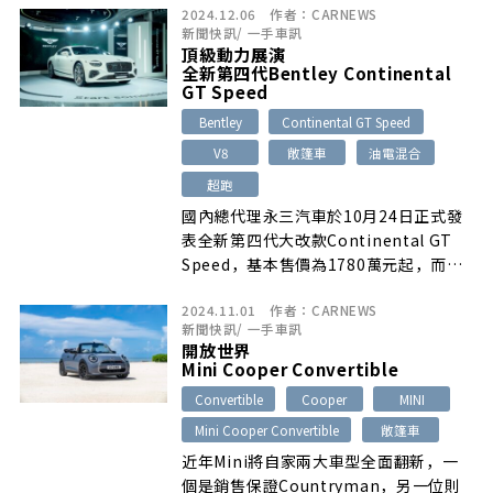
2024.12.06
作者：
CARNEWS
新聞快訊
/
一手車訊
頂級動力展演
全新第四代Bentley Continental
GT Speed
Bentley
Continental GT Speed
V8
敞篷車
油電混合
超跑
國內總代理永三汽車於10月24日正式發
表全新第四代大改款Continental GT
Speed，基本售價為1780萬元起，而另
一款Continental GTC Speed敞篷車型
2024.11.01
作者：
CARNEWS
其基本售價則為1880萬元起…
新聞快訊
/
一手車訊
開放世界
Mini Cooper Convertible
Convertible
Cooper
MINI
Mini Cooper Convertible
敞篷車
近年Mini將自家兩大車型全面翻新，一
個是銷售保證Countryman，另一位則