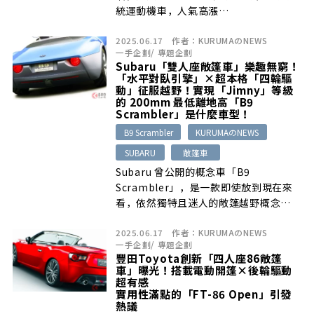
統運動機車，人氣高漲…
2025.06.17
作者：
KURUMAのNEWS
一手企劃
/
專題企劃
Subaru「雙人座敞篷車」樂趣無窮！
「水平對臥引擎」×超本格「四輪驅
動」征服越野！實現「Jimny」等級
的 200mm 最低離地高「B9
Scrambler」是什麼車型！
B9 Scrambler
KURUMAのNEWS
SUBARU
敞篷車
Subaru 曾公開的概念車「B9
Scrambler」，是一款即使放到現在來
看，依然獨特且迷人的敞篷越野概念
[…]
2025.06.17
作者：
KURUMAのNEWS
一手企劃
/
專題企劃
豐田Toyota創新「四人座86敞篷
車」曝光！搭載電動開篷×後輪驅動
超有感
實用性滿點的「FT-86 Open」引發
熱議