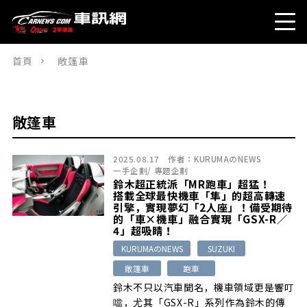
首頁
敞篷車
敞篷車
2025.08.17
作者：
KURUMAのNEWS
一手企劃
/
專題企劃
鈴木超正統派「MR跑車」超猛！
搭載全球最快機車「隼」的超高轉速
引擎，實現夢幻「2人座」！備受期待
的「車×機車」融合實現「GSX-R／
4」超吸睛！
KURUMAのNEWS
SUZUKI
敞篷車
跑車
鈴木不只以汽車聞名，機車領域更是響叮
噹，尤其「GSX-R」系列作為鈴木的傳