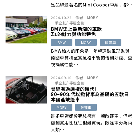
是品牌最著名的Mini Cooper車系，都在
這一兩年推出大改款車型…
2024.10.22
作者：
MOBY
一手企劃
/
專題企劃
BMW史上最新潮的車款
Z1的魅力與功能特色
BMW
MOBY
敞篷車
BMW給人的印象是，年輕運動風形象與
德國車質樸堅實風格平衡的恰到好處、重
視操駕性能…
2024.09.10
作者：
MOBY
一手企劃
/
專題企劃
曾經有過這樣的時代!
80~90年代以掀背車為基礎的五款日
本國產敞篷車
MOBY
敞篷車
許多車迷都曾夢想擁有一輛敞篷車，但考
慮到實用性往往很難實現。敞篷車分為兩
大類…