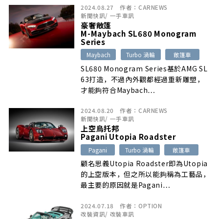
2024.08.27
作者：
CARNEWS
新聞快訊
/
一手車訊
豪奢敞篷
M-Maybach SL680 Monogram
Series
Maybach
Turbo 渦輪
敞篷車
SL680 Monogram Series基於AMG SL
63打造，不過內外觀都經過重新雕塑，
才能夠符合Maybach…
2024.08.20
作者：
CARNEWS
新聞快訊
/
一手車訊
上空烏托邦
Pagani Utopia Roadster
Pagani
Turbo 渦輪
敞篷車
顧名思義Utopia Roadster即為Utopia
的上空版本，但之所以能夠稱為工藝品，
最主要的原因就是Pagani…
2024.07.18
作者：
OPTION
改裝資訊
/
改裝車訊