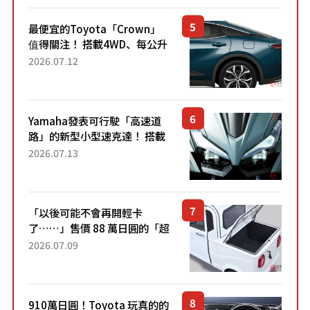
最便宜的Toyota「Crown」
值得關注！ 搭載4WD、每公升
22.4公里低油耗表現超亮眼！
2026.07.12
配備豐富、超越售價水準，堪
稱高CP值代表的「...
Yamaha發表可行駛「高速道
路」的新型小型速克達！ 搭載
能享受超強勁「渦輪感」的動
2026.07.13
力系統！ 採用與高階「Super
Sport」車款相同的...
「以後可能不會再開輕卡
了……」售價 88 萬日圓的「超
迷你輕型貨車」引發兩極評
2026.07.09
價！「150 日圓就能跑 100 公
里！」「免驗車真的太棒
了！...
910萬日圓！Toyota 玩真的的