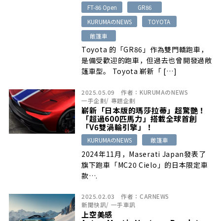
FT-86 Open
GR86
KURUMAのNEWS
TOYOTA
敞篷車
Toyota 的「GR86」作為雙門轎跑車，
是備受歡迎的跑車，但過去也曾開發過敞
篷車型。 Toyota 嶄新「 […]
2025.05.09
作者：
KURUMAのNEWS
一手企劃
/
專題企劃
嶄新「日本版的瑪莎拉蒂」超驚艷！
「超過600匹馬力」搭載全球首創
「V6雙渦輪引擎」！
KURUMAのNEWS
敞篷車
2024年11月，Maserati Japan發表了
旗下跑車「MC20 Cielo」的日本限定車
款….
2025.02.03
作者：
CARNEWS
新聞快訊
/
一手車訊
上空美感