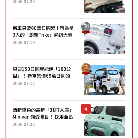
目！採用全新流線設計與各項
2026.07.20
升級，騎乘更加舒適！已陸續
開始出口的新款「B...
新車只要60萬日圓起！可乘坐
3人的「創新Trike」熱銷大賣
成為人氣車款！「養車成本真
2026.07.10
的超便宜！」「150日圓就能
跑100公里」「小朋友坐得...
只要150日圓就能跑「100公
里」！ 新車售價69萬日圓的
「3人座」Trike大受歡迎！ 順
2026.07.12
應時代需求，究竟為何能迅速
熱賣？
清新綠色的最新「3排7人座」
Minivan 備受矚目！ 採用全長
4.7公尺剛剛好的車身尺寸與
2026.07.22
「滑門」設計！ 還推出467萬
元日圓起的5人座版...