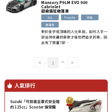
Mansory P9LM EVO 900
Cabriolet
超級猖狂敞篷車
911
Porsche
改裝
敞篷車
對於金字塔頂端的人仕來說，如何入手一
部值得收藏的車款才是他們追求的事，因
此有了限量7部…
...
2
人氣排行
Suzuki「可放進全罩式安全帽
的 125cc」Scooter 備受矚