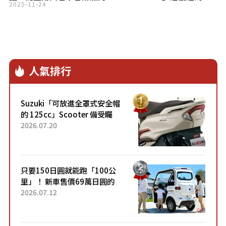
「故鄉納稅回饋品」！￼￼￼
2025-11-24
人氣排行
Suzuki「可放進全罩式安全帽
的 125cc」Scooter 備受矚
目！採用全新流線設計與各項
2026.07.20
升級，騎乘更加舒適！已陸續
開始出口的新款「B...
只要150日圓就能跑「100公
里」！ 新車售價69萬日圓的
「3人座」Trike大受歡迎！ 順
2026.07.12
應時代需求，究竟為何能迅速
熱賣？