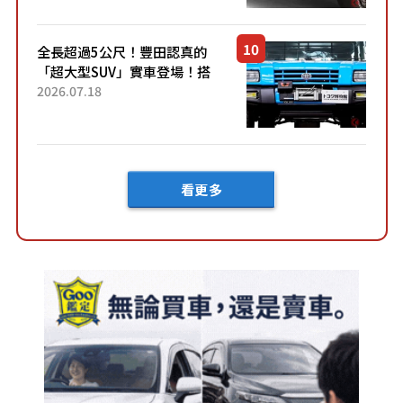
定Bruno」由...
全長超過5公尺！豐田認真的
「超大型SUV」實車登場！搭
載後輪也會轉向的「四輪轉
2026.07.18
向」系統！以宛如「軍用
車!?」般的硬派規格開發的
「Mega C...
看更多