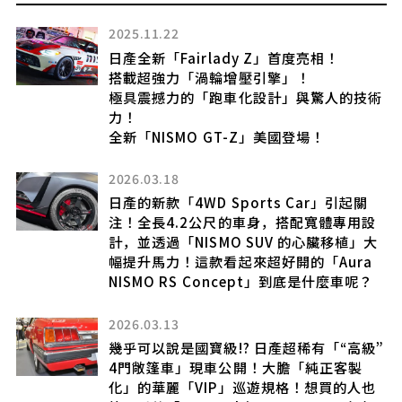
2025.11.22
烈反
日產全新「Fairlady Z」首度亮相！
搭載超強力「渦輪增壓引擎」！
來
極具震撼力的「跑車化設計」與驚人的技術
嘆
力！
全新「NISMO GT-Z」美國登場！
裝
」
2026.03.18
日產的新款「4WD Sports Car」引起關
注！全長4.2公尺的車身，搭配寬體專用設
計，並透過「NISMO SUV 的心臟移植」大
登
幅提升馬力！這款看起來超好開的「Aura
用
NISMO RS Concept」到底是什麼車呢？
 在
2026.03.13
幾乎可以說是國寶級!? 日產超稀有「“高級”
4門敞篷車」現車公開！大膽「純正客製
化」的華麗「VIP」巡遊規格！想買的人也