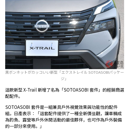
黒ボンネットがカッコいい新型「エクストレイル SOTOASOBIパッケー
ジ」
這款新型 X-Trail 新增了名為「SOTOASOBI 套件」的經銷商選
配配件。
SOTOASOBI 套件是一組兼具戶外視覺效果與功能性的配件
組。日產表示：「這套配件提供了一種全新價值觀，讓車輛成
為釣魚、露營等戶外休閒活動的最佳夥伴，也可作為戶外裝備
的一部分來使用。」