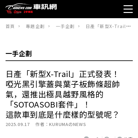
首頁
專題企劃
一手企劃
日產「新型X-Trail」正式發表！ 啞光黑引擎蓋與葉子板飾條超帥氣，還推出極具越野風格的「SOTOASOBI套件」！這款車到底是什麼樣的型號呢？
一手企劃
日產「新型X-Trail」正式發表！
啞光黑引擎蓋與葉子板飾條超帥
氣，還推出極具越野風格的
「SOTOASOBI套件」！
這款車到底是什麼樣的型號呢？
2025.09.17 作者：
KURUMAのNEWS