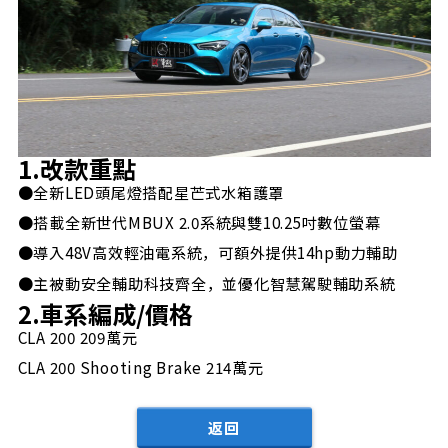
1.改款重點
●全新LED頭尾燈搭配星芒式水箱護罩
●搭載全新世代MBUX 2.0系統與雙10.25吋數位螢幕
●導入48V高效輕油電系統，可額外提供14hp動力輔助
●主被動安全輔助科技齊全，並優化智慧駕駛輔助系統
2.車系編成/價格
CLA 200 209萬元
CLA 200 Shooting Brake 214萬元
返回