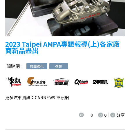
2023 Taipei AMPA專題報導(上)各家廠
商新品盡出
關鍵詞：
底盤強化
改裝
更多汽車資訊：CARNEWS 車訊網
0
0
分享