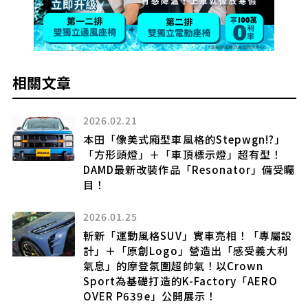
相關文章
2022.11.09
」
「空力專家」打造的GR86!F1等設計師集團
！
製作的車體套件登場
備受矚
2024.10.24
【車中泊】五個理由告訴你!
超室內派夫妻為何迷上車宿!
屬設
大利
2023.02.01
專屬的M Performance套件
O
BMW M2強化再升級