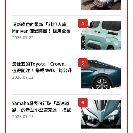
清新綠色的最新「3排7人座」
Minivan 備受矚目！ 採用全長
4.7公尺剛剛好的車身尺寸與
2026.07.22
「滑門」設計！ 還推出467萬
元日圓起的5人座版...
最便宜的Toyota「Crown」
值得關注！ 搭載4WD、每公升
22.4公里低油耗表現超亮眼！
2026.07.12
配備豐富、超越售價水準，堪
稱高CP值代表的「...
Yamaha發表可行駛「高速道
路」的新型小型速克達！ 搭載
能享受超強勁「渦輪感」的動
2026.07.13
力系統！ 採用與高階「Super
Sport」車款相同的...