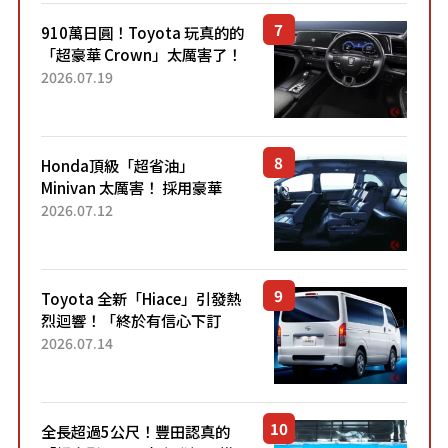
910萬日圓！Toyota 玩真的的
「超豪華 Crown」太厲害了！
採用由「匠人技藝」打造的
2026.07.19
「專屬車色」與運動化「底盤
設定」！還配備專屬豪華...
Honda頂級「超省油」
Minivan 太厲害！ 採用豪華
「真皮座椅」與專屬「黑色內
2026.07.12
裝」！ 每公升可跑約20公里，
兼具優異節能表現與舒適
「三...
Toyota 全新「Hiace」引發熱
烈迴響！「終於有信心下訂
了！」「哪個等級交車最
2026.07.14
快？」討論不斷！但下訂後竟
然還要等「超過半年」才能交
車？...
全長超過5公尺！豐田認真的