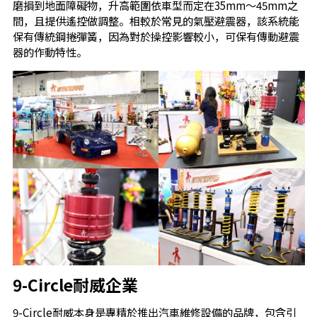
磨損到地面障礙物，升高範圍依車型而定在35mm～45mm之
間，且提供遙控做調整。相較於常見的氣壓避震器，該系統能
保有傳統鋼捲彈簧，因為對於操控影響較小，可保有傳動避震
器的作動特性。
9-Circle耐威企業
9-Circle耐威本身是專精於推出汽車維修設備的品牌，包含引