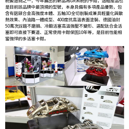
統製造商之一，今年展出的新品為GR系統的卡鉗，這組產品也
是目前該品牌中最頂規的型號，本身具備有多項產品優勢，包
含有鋁鎂合金高強度本體、五軸3D全切削製成兼具輕量化與散
熱效果、內油路一體成型、400度抗高溫表面塗裝、德國油封
50萬次踩踏不磨損、冷鍛活塞高溫強壓不變形、選配鈦合金活
塞即可直接下賽道、正常使用卡鉗保固10年等，是目前性能相
當強悍的多活塞卡鉗。