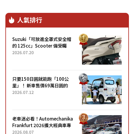
人氣排行
Suzuki「可放進全罩式安全帽
的 125cc」Scooter 備受矚
目！採用全新流線設計與各項
2026.07.20
升級，騎乘更加舒適！已陸續
開始出口的新款「B...
只要150日圓就能跑「100公
里」！ 新車售價69萬日圓的
「3人座」Trike大受歡迎！ 順
2026.07.12
應時代需求，究竟為何能迅速
熱賣？
老車迷必看！Automechanika
Frankfurt 2026擴大經典車專
區 1954年珍稀古董車現場修復
2026.08.07