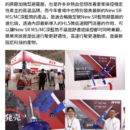
的原廠加強型避震器，也是許多非熱血但想改善愛車操控穩定
性車主的首選品牌，而今年會場中也特別發表最新的New SR
MS/MC深藍筒的產品，是過去暢銷型號New SR藍筒避震器的
進化版，透過內部最新導入的HLS微低速閥門活塞的作用，可
以讓New SR MS/MC深藍筒不論是舒適或操控都可同時兼顧，
簡單來說就是低速行駛更舒適性，高速行駛更運動感，是最新
阻尼科技的產物。