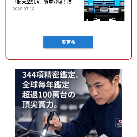
「超大型SUV」實車登場！搭
載後輪也會轉向的「四輪轉
2026.07.18
向」系統！以宛如「軍用
車!?」般的硬派規格開發的
「Mega C...
看更多