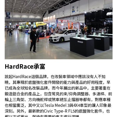
HardRace承富
說起HardRace這個品牌，在改裝車領域中應該沒有人不知
曉，其專精於底盤強化套件開發的能力與產品的好用程度，早
已成為全球知名改裝品牌，而今年展出的新品中，主要著重在
鍛造鋁合金的產品上，包含常見的束/仰角調整器、多連桿、前
輪上三角架、方向機舵桿或煞車總泵止擋器等都有，對應車種
也相當廣泛，其中又以Tesla Medel 3與4X4車型的讓人印象最
深刻。另外，最新款的Civic Type-R FL5的底盤強化套件，也
都以正式推出，就待有需要的車主進行選購。