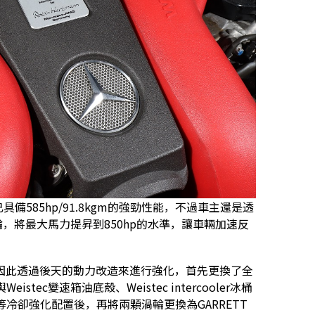
具備585hp/91.8kgm的強勁性能，不過車主還是透
渦輪，將最大馬力提昇到850hp的水準，讓車輛加速反
因此透過後天的動力改造來進行強化，首先更換了全
tec變速箱油底殼、Weistec intercooler冰桶
等冷卻強化配置後，再將兩顆渦輪更換為GARRETT