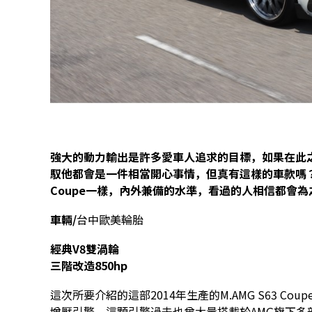
​強大的動力輸出是許多愛車人追求的目標，如果在此
馭他都會是一件相當開心事情，但真有這樣的車款嗎？當
Coupe一樣，內外兼備的水準，看過的人相信都會為
車輛/
台中歐美輪胎
經典V8雙渦輪
三階改造850hp
這次所要介紹的這部2014年生產的M.AMG S63 Cou
增壓引擎，這顆引擎過去也曾大量搭載於AMG旗下