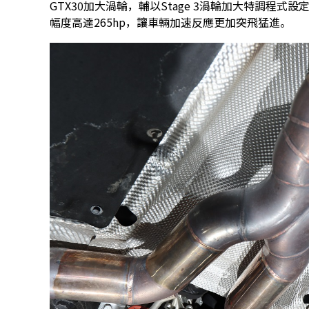
GTX30加大渦輪，輔以Stage 3渦輪加大特調程式
幅度高達265hp，讓車輛加速反應更加突飛猛進。