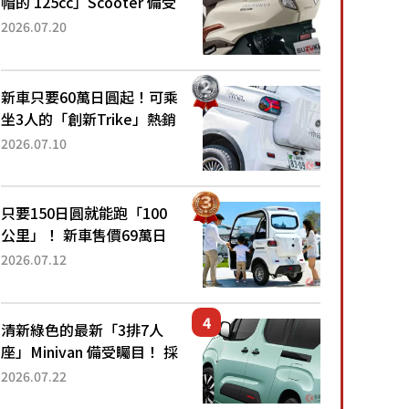
帽的 125cc」Scooter 備受
矚目！採用全新流線設計與
2026.07.20
各項升級，騎乘更加舒適！
已陸續開始出口的新款
「B...
新車只要60萬日圓起！可乘
坐3人的「創新Trike」熱銷
大賣成為人氣車款！「養車
2026.07.10
成本真的超便宜！」「150
日圓就能跑100公里」「小
朋友坐得...
只要150日圓就能跑「100
公里」！ 新車售價69萬日
圓的「3人座」Trike大受歡
2026.07.12
迎！ 順應時代需求，究竟
為何能迅速熱賣？
清新綠色的最新「3排7人
座」Minivan 備受矚目！ 採
用全長4.7公尺剛剛好的車
2026.07.22
身尺寸與「滑門」設計！