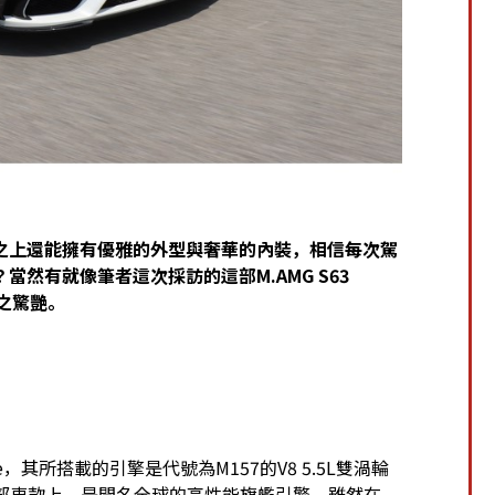
之上還能擁有優雅的外型與奢華的內裝，相信每次駕
然有就像筆者這次採訪的這部M.AMG S63
之驚艷。
pe，其所搭載的引擎是代號為M157的V8 5.5L雙渦輪
多部車款上，是聞名全球的高性能旗艦引擎，雖然在