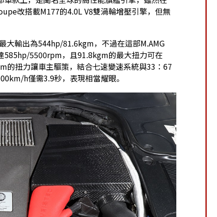
oupe改搭載M177的4.0L V8雙渦輪增壓引擎，但無
出為544hp/81.6kgm，不過在這部M.AMG
5hp/5500rpm，且91.8kgm的最大扭力可在
8kgm的扭力讓車主驅策，結合七速變速系統與33：67
km/h僅需3.9秒，表現相當耀眼。