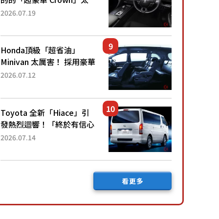
厲害了！採用由「匠人技
2026.07.19
藝」打造的「專屬車色」與
運動化「底盤設定」！還配
備專屬豪華...
Honda頂級「超省油」
Minivan 太厲害！ 採用豪華
「真皮座椅」與專屬「黑色
2026.07.12
內裝」！ 每公升可跑約20
公里，兼具優異節能表現與
舒適「三...
Toyota 全新「Hiace」引
發熱烈迴響！「終於有信心
下訂了！」「哪個等級交車
2026.07.14
最快？」討論不斷！但下訂
後竟然還要等「超過半年」
才能交車？...
看更多