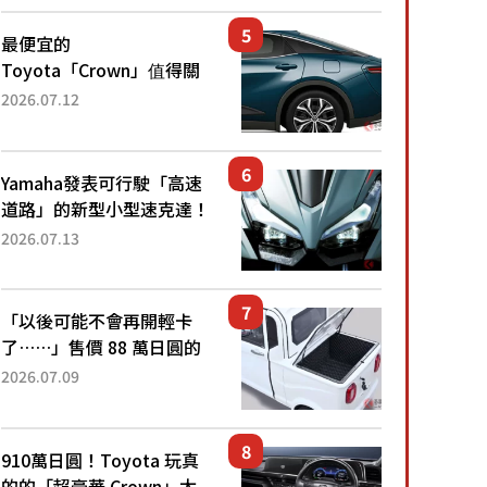
還推出467萬元日圓起的5
人座版...
最便宜的
Toyota「Crown」值得關
注！ 搭載4WD、每公升
2026.07.12
22.4公里低油耗表現超亮
眼！ 配備豐富、超越售價
水準，堪稱高CP值代表的
Yamaha發表可行駛「高速
「...
道路」的新型小型速克達！
搭載能享受超強勁「渦輪
2026.07.13
感」的動力系統！ 採用與
高階「Super Sport」車款
相同的...
「以後可能不會再開輕卡
了……」售價 88 萬日圓的
「超迷你輕型貨車」引發兩
2026.07.09
極評價！「150 日圓就能跑
100 公里！」「免驗車真的
太棒了！...
910萬日圓！Toyota 玩真
的的「超豪華 Crown」太