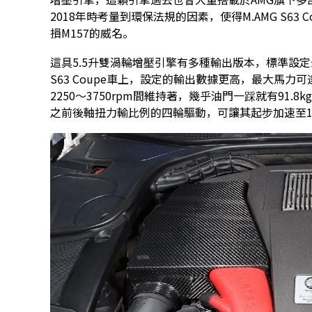
2018年時考量到環保法規的因素，使得M.AMG S63 C
損M157的威名。
這具5.5升雙渦輪增壓引擎有多種輸出版本，標準設定最大輸
S63 Coupe車上，設定的輸出數據更高，最大馬力可達58
2250～3750rpm間維持著，幾乎油門一踩就有91.
之前後軸扭力輸比例的四輪驅動，可讓其起步加速至100