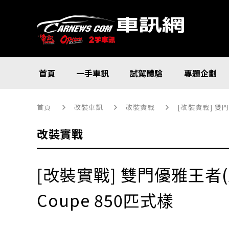
首頁
一手車訊
試駕體驗
專題企劃
首頁
改裝車訊
改裝實戰
[改裝實戰] 雙門優
改裝實戰
[改裝實戰] 雙門優雅王者(上篇
Coupe 850匹式樣