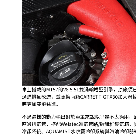
車上搭載的M157的V8 5.5L雙渦輪增壓引擎，原廠便已
過進排氣改造，並更換兩顆GARRETT GTX30加大
應更加突飛猛進。
不過這樣的動力輸出對於車主來說似乎還不太夠用，
直通排氣管，搭配Weistec進氣管路/碳纖維集氣箱，與Weis
冷卻系統、AQUAMIST水噴霧冷卻系統與汽油冷卻器