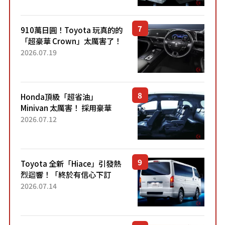
Sport」車款相同的...
910萬日圓！Toyota 玩真的的
「超豪華 Crown」太厲害了！
採用由「匠人技藝」打造的
2026.07.19
「專屬車色」與運動化「底盤
設定」！還配備專屬豪華...
Honda頂級「超省油」
Minivan 太厲害！ 採用豪華
「真皮座椅」與專屬「黑色內
2026.07.12
裝」！ 每公升可跑約20公里，
兼具優異節能表現與舒適
「三...
Toyota 全新「Hiace」引發熱
烈迴響！「終於有信心下訂
了！」「哪個等級交車最
2026.07.14
快？」討論不斷！但下訂後竟
然還要等「超過半年」才能交
車？...