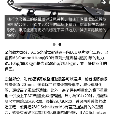
後行李廂蓋上的碳纖維導流尾翼板，和後下碳纖維氣流擴散
器相結合後，可產生70公斤的車尾下壓力，讓車輛在高速行
駛時，車尾能擁有更好的穩定下與抓地力，減少車尾飄動的
機會。
至於動力部分，AC Schnitzer透過一階ECU晶片優化工程，已
經將M3 Competition的3.0升直列六缸渦輪增壓引擎的動力，
從510hp/66.3 kgm提高到589hp/76.5 kgm，並且提供四年的
保固。
底盤部份，則有短彈簧或整組避震器可以選擇，前者能將前懸
調降低15-20 mm。後者除了可降低前後車高，減少車身側
傾，還提高了乘坐舒適性。此外，為了保有輕量化的簧下重量
也一併換上了AC3輕量化鍛造輪圏，尺寸為10Jx20吋，搭配輪
胎尺寸前輪285/30R20、後輪295/30R20。透過內外兼修的改
造工程，使得這部AC Schnitzer M3有著更加強悍的外型張
力，感覺有著WTCC或TCR比賽車的即視感，比AC Schnitzer