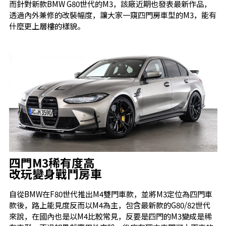
而針對新款BMW G80世代的M3，該廠近期也發表最新作品，
透過內外兼修的改裝幅度，讓大家一窺四門房車型的M3，能有
什麼更上層樓的樣貌。
四門M3稀有度高
改玩變身戰鬥房車
自從BMW在F80世代推出M4雙門車款，並將M3定位為四門車
款後，路上能見度反而以M4為主，包含最新款的G80/82世代
來說，在國內也是以M4比較常見，反要是四門的M3變成是稀