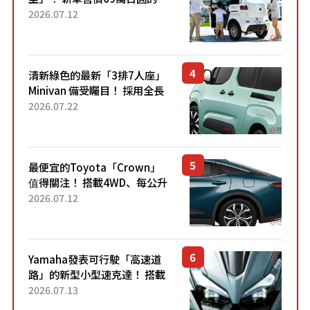
「3人座」Trike大受歡迎！ 順
2026.07.12
應時代需求，究竟為何能迅速
熱賣？
清新綠色的最新「3排7人座」
Minivan 備受矚目！ 採用全長
4.7公尺剛剛好的車身尺寸與
2026.07.22
「滑門」設計！ 還推出467萬
元日圓起的5人座版...
最便宜的Toyota「Crown」
值得關注！ 搭載4WD、每公升
22.4公里低油耗表現超亮眼！
2026.07.12
配備豐富、超越售價水準，堪
稱高CP值代表的「...
Yamaha發表可行駛「高速道
路」的新型小型速克達！ 搭載
能享受超強勁「渦輪感」的動
2026.07.13
力系統！ 採用與高階「Super