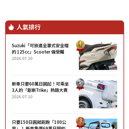
人氣排行
Suzuki「可放進全罩式安全帽
的 125cc」Scooter 備受矚
目！採用全新流線設計與各項
2026.07.20
升級，騎乘更加舒適！已陸續
開始出口的新款「B...
新車只要60萬日圓起！可乘坐
3人的「創新Trike」熱銷大賣
成為人氣車款！「養車成本真
2026.07.10
的超便宜！」「150日圓就能
跑100公里」「小朋友坐得...
只要150日圓就能跑「100公
里」！ 新車售價69萬日圓的