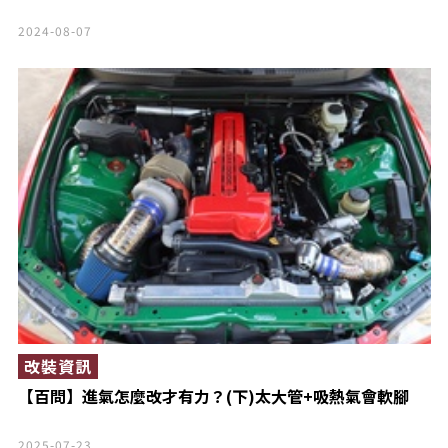
2024-08-07
改裝資訊
【百問】進氣怎麼改才有力？(下)太大管+吸熱氣會軟腳
2025-07-23