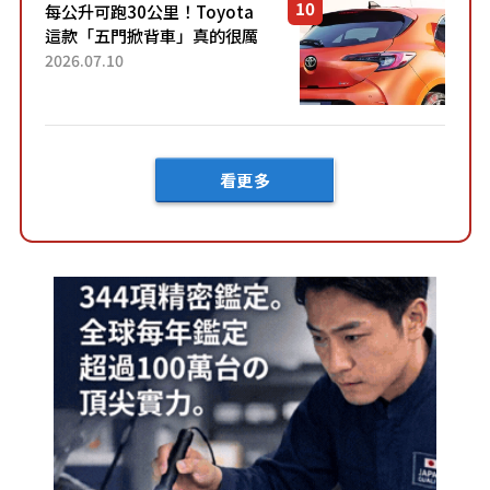
每公升可跑30公里！Toyota
這款「五門掀背車」真的很厲
害！ 擁有全長4.3公尺的「剛剛
2026.07.10
好車身尺寸」，配備全面升
級！ 採Hybrid專屬設...
看更多