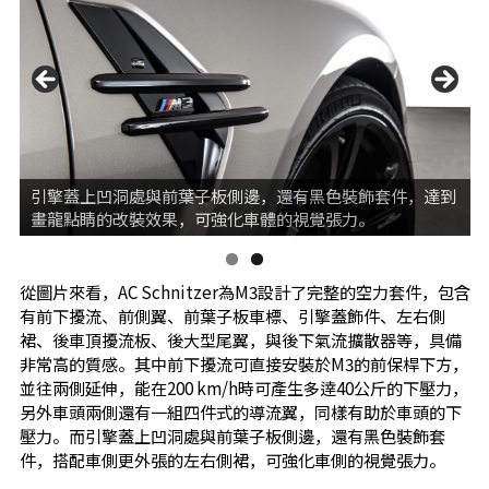
引擎蓋上凹洞處與前葉子板側邊，還有黑色裝飾套件，達到
畫龍點睛的改裝效果，可強化車體的視覺張力。
從圖片來看，AC Schnitzer為M3設計了完整的空力套件，包含
有前下擾流、前側翼、前葉子板車標、引擎蓋飾件、左右側
裙、後車頂擾流板、後大型尾翼，與後下氣流擴散器等，具備
非常高的質感。其中前下擾流可直接安裝於M3的前保桿下方，
並往兩側延伸，能在200 km/h時可產生多逹40公斤的下壓力，
另外車頭兩側還有一組四件式的導流翼，同樣有助於車頭的下
壓力。而引擎蓋上凹洞處與前葉子板側邊，還有黑色裝飾套
件，搭配車側更外張的左右側裙，可強化車側的視覺張力。