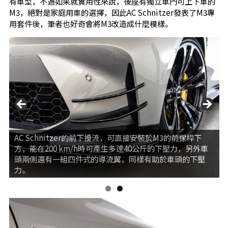
有車型，不過如果就實用性來說，後座有獨立車門可上下車的
M3，絕對是家庭用車的選擇，因此AC Schnitzer發表了M3專
用套件後，筆者也好奇會將M3改造成什麼模樣。
AC Schnitzer的前下擾流，可直接安裝於M3的前保桿下
方，能在200 km/h時可產生多逹40公斤的下壓力，另外車
頭兩側還有一組四件式的導流翼，同樣有助於車頭的下壓
力。