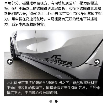
車尾部分，碳纖維車頂後方，有可增加20公斤下壓力的擾流
板，後行李廂蓋上的碳纖維導流尾翼板，和後下碳纖維氣流擴
散器相結合後，據AC Schnitzer表示可產生70公斤的車尾下壓
力，讓車輛在高速行駛時，車尾能擁有更好的穩定下與抓地
力，減少車尾飄動的機會。
左右側裙可直接加裝於M3原廠側裙之下，雖然碳纖維材質
不過曲線設地的很漂亮，同樣能提昇車側運動氣息，且外伸
幅度不大，不用擔心會被腳踢到。