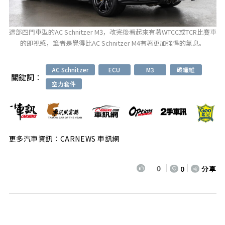
這部四門車型的AC Schnitzer M3，改完後看起來有著WTCC或TCR比賽車
的即視感，筆者是覺得比AC Schnitzer M4有著更加強悍的氣息。
AC Schnitzer
ECU
M3
碳纖維
關鍵詞：
空力套件
更多汽車資訊：CARNEWS 車訊網
0
0
分享