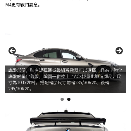
M4更有戰鬥氣息。
底盤部份，則有短彈簧或整組避震器可以選擇，且為了強化
底盤輕量化效果，輪圈一併換上了AC3輕量化鍛造部品，尺
寸為10Jx20吋，搭配輪胎尺寸前輪285/30R20、後輪
295/30R20。