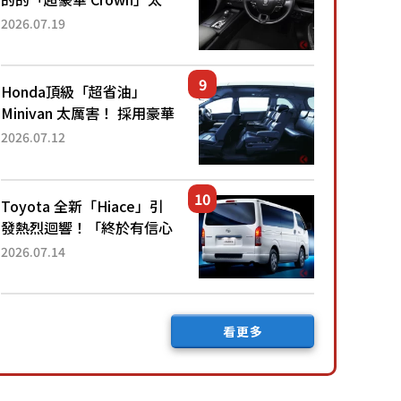
厲害了！採用由「匠人技
2026.07.19
藝」打造的「專屬車色」與
運動化「底盤設定」！還配
備專屬豪華...
Honda頂級「超省油」
Minivan 太厲害！ 採用豪華
「真皮座椅」與專屬「黑色
2026.07.12
內裝」！ 每公升可跑約20
公里，兼具優異節能表現與
舒適「三...
Toyota 全新「Hiace」引
發熱烈迴響！「終於有信心
下訂了！」「哪個等級交車
2026.07.14
最快？」討論不斷！但下訂
後竟然還要等「超過半年」
才能交車？...
看更多