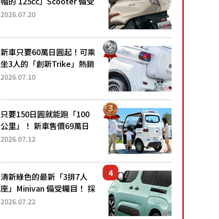
帽的 125cc」Scooter 備受
矚目！採用全新流線設計與
2026.07.20
各項升級，騎乘更加舒適！
已陸續開始出口的新款
「B...
新車只要60萬日圓起！可乘
坐3人的「創新Trike」熱銷
大賣成為人氣車款！「養車
2026.07.10
成本真的超便宜！」「150
日圓就能跑100公里」「小
朋友坐得...
只要150日圓就能跑「100
公里」！ 新車售價69萬日
圓的「3人座」Trike大受歡
2026.07.12
迎！ 順應時代需求，究竟
為何能迅速熱賣？
清新綠色的最新「3排7人
座」Minivan 備受矚目！ 採
用全長4.7公尺剛剛好的車
2026.07.22
身尺寸與「滑門」設計！