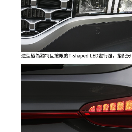
造型極為獨特且搶眼的T-shaped LED晝行燈，