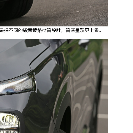
罩，內網是採不同的緞面鍍鉻材質設計，質感呈現更上乘。