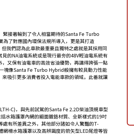
緊接著輪到了令人相當期待的Santa Fe Turbo
實業為了對應國內環保法規所導入，更是其打造
此，但我們認為此車款最重要且獨特之處就是其採用同
見的NA油電系統或是現行最夯的48V輕油電系統有
外，又保有油電車的高效省油優勢，再講得誇張一點
Santa Fe Turbo Hybrid般擁有較具動力性能
，來吸引更多消費者投入電能車款的領域。此番就讓
。
LTH-C)，與先前試駕的Santa Fe 2.2D柴油頂規車型
處包括水箱護罩內網的緞面鍍鉻材質、全新樣式的19吋
銘牌等處有所差異之外，其他部分諸如令人驚豔的T-
rill立體網柵水箱護罩以及高辨識度的箭矢型LED尾燈等皆