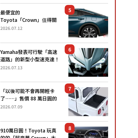
還推出467萬元日圓起的5
人座版...
最便宜的
Toyota「Crown」值得關
注！ 搭載4WD、每公升
2026.07.12
22.4公里低油耗表現超亮
眼！ 配備豐富、超越售價
水準，堪稱高CP值代表的
Yamaha發表可行駛「高速
「...
道路」的新型小型速克達！
搭載能享受超強勁「渦輪
2026.07.13
感」的動力系統！ 採用與
高階「Super Sport」車款
相同的...
「以後可能不會再開輕卡
了……」售價 88 萬日圓的
「超迷你輕型貨車」引發兩
2026.07.09
極評價！「150 日圓就能跑
100 公里！」「免驗車真的
太棒了！...
910萬日圓！Toyota 玩真
的的「超豪華 Crown」太