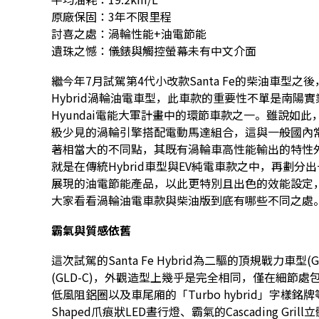
原廠保固：3年不限里程
討喜之處：渦輪性能+油電節能
遺珠之憾：儀錶與觸控螢幕未有中文介面
繼今年7月試駕第4代小改款Santa Fe的柴油車型之後，
Hybrid渦輪油電車型，此車款的重要性不單是南陽
Hyundai電能大軍計畫中的環節車款之一。雖說如
級少見的渦輪引擎搭配電動馬達組合，這與一般國內常
著相當大的不同點，其既有渦輪車高性能輸出的特性
就是在傳統Hybrid車型與EV純電車款之中，再劃分出一塊像
展現的油電節能產品，以此更特別且出色的效能設定
大家看看渦輪油電車款與柴油版到底有哪些不同之處
霸氣與質感依舊
這次試駕的Santa Fe Hybrid為二驅的頂規戰力車型(G
(GLD-C)，外觀造型上幾乎是完全相同，僅在細節
低風阻鋁圈以及車尾廂的「Turbo hybrid」字樣
Shaped爪痕狀LED晝行燈、霸氣的Cascading G