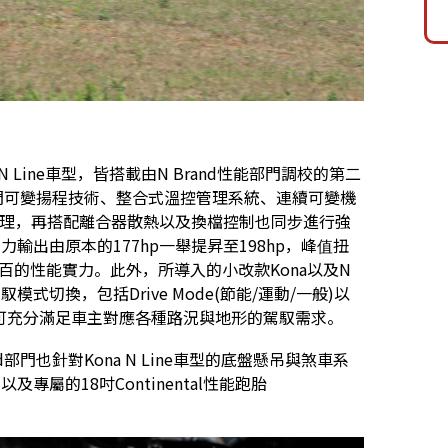
Line車型，皆搭載由N Brand性能部門調校的第二
續汽門可變揚程技術、整合式溫控管理系統、連續可變機
化處理，再搭配離合器散熱以及換檔控制也同步進行強
輸出由原本的177hp一舉提昇至198hp，峰值扭
速破百的性能實力。此外，所導入的小改款Kona以及N
模式切換，包括Drive Mode(節能/運動/一般)以
沙地），可充分滿足車主對應各種路況與地形的駕馭需求。
門也針對Kona N Line車型的底盤懸吊與煞車系
屬的18吋Continental性能跑胎