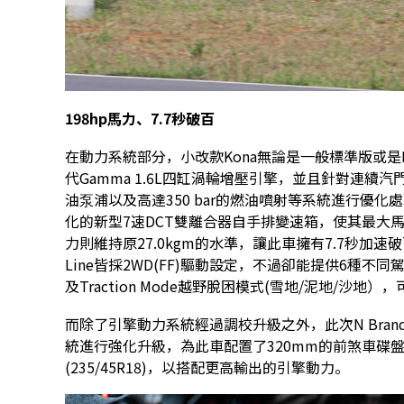
198hp馬力、7.7秒破百
在動力系統部分，小改款Kona無論是一般標準版或是N 
代Gamma 1.6L四缸渦輪增壓引擎，並且針對連
油泵浦以及高達350 bar的燃油噴射等系統進行優
化的新型7速DCT雙離合器自手排變速箱，使其最大馬力
力則維持原27.0kgm的水準，讓此車擁有7.7秒加
Line皆採2WD(FF)驅動設定，不過卻能提供6種不同駕馭
及Traction Mode越野脫困模式(雪地/泥地/
而除了引擎動力系統經過調校升級之外，此次N Brand部
統進行強化升級，為此車配置了320mm的前煞車碟盤以及專
(235/45R18)，以搭配更高輸出的引擎動力。