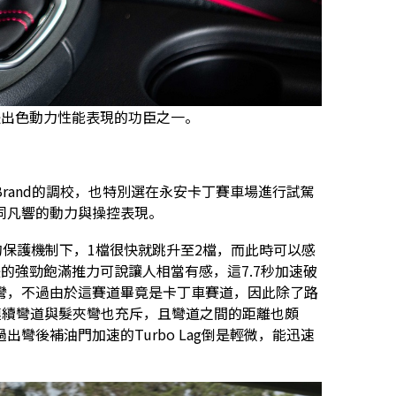
是出色動力性能表現的功臣之一。
rand的調校，也特別選在永安卡丁賽車場進行試駕
同凡響的動力與操控表現。
的保護機制下，1檔很快就跳升至2檔，而此時可以感
的強勁飽滿推力可說讓人相當有感，這7.7秒加速破
彎，不過由於這賽道畢竟是卡丁車賽道，因此除了路
連續彎道與髮夾彎也充斥，且彎道之間的距離也頗
彎後補油門加速的Turbo Lag倒是輕微，能迅速