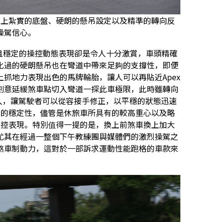
，再加上紮實的底盤、硬朗的懸吊設定以及精準的轉向反
操駕信心。
落且穩定的操控動態表現卻是令人十分激賞，車頭精確
化過的硬朗懸吊也在彎道中帶來足夠的支撐性，即便
抓地力表現出色的馬牌輪胎，讓人可以再貼近Apex
刻意延緩煞車點切入彎道一探此車極限，此時雖轉向
入，讓駕駛者可以從容接手修正，以平穩的狀態迅速
夠的穩定性，儘管是休旅車所具有的較高重心以及略
動態操控表現。特別值得一提的是，換上前煞車換上加大
尤其在經過一整個下午教練團與媒體們的激烈操駕之
煞車制動力，這對於一部訴求運動性能跑格的車款來