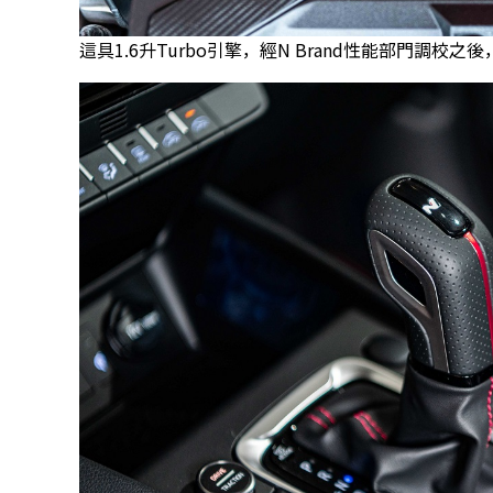
這具1.6升Turbo引擎，經N Brand性能部門調校之