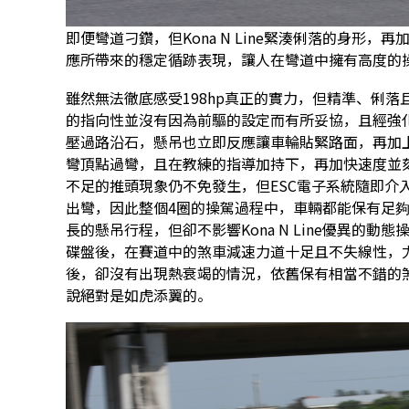
即便彎道刁鑽，但Kona N Line緊湊俐落的身形
應所帶來的穩定循跡表現，讓人在彎道中擁有高度的
雖然無法徹底感受198hp真正的實力，但精準、俐
的指向性並沒有因為前驅的設定而有所妥協，且經強
壓過路沿石，懸吊也立即反應讓車輪貼緊路面，再加上
彎頂點過彎，且在教練的指導加持下，再加快速度並
不足的推頭現象仍不免發生，但ESC電子系統隨即介
出彎，因此整個4圈的操駕過程中，車輛都能保有足
長的懸吊行程，但卻不影響Kona N Line優異的
碟盤後，在賽道中的煞車減速力道十足且不失線性，
後，卻沒有出現熱衰竭的情況，依舊保有相當不錯的
說絕對是如虎添翼的。