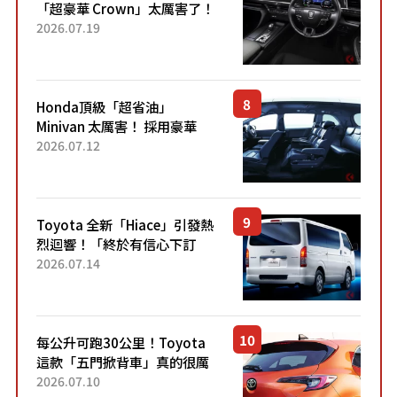
「超豪華 Crown」太厲害了！
採用由「匠人技藝」打造的
2026.07.19
「專屬車色」與運動化「底盤
設定」！還配備專屬豪華...
Honda頂級「超省油」
Minivan 太厲害！ 採用豪華
「真皮座椅」與專屬「黑色內
2026.07.12
裝」！ 每公升可跑約20公里，
兼具優異節能表現與舒適
「三...
Toyota 全新「Hiace」引發熱
烈迴響！「終於有信心下訂
了！」「哪個等級交車最
2026.07.14
快？」討論不斷！但下訂後竟
然還要等「超過半年」才能交
車？...
每公升可跑30公里！Toyota
這款「五門掀背車」真的很厲
害！ 擁有全長4.3公尺的「剛剛
2026.07.10