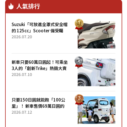
人氣排行
Suzuki「可放進全罩式安全帽
的 125cc」Scooter 備受矚
目！採用全新流線設計與各項
2026.07.20
升級，騎乘更加舒適！已陸續
開始出口的新款「B...
新車只要60萬日圓起！可乘坐
3人的「創新Trike」熱銷大賣
成為人氣車款！「養車成本真
2026.07.10
的超便宜！」「150日圓就能
跑100公里」「小朋友坐得...
只要150日圓就能跑「100公
里」！ 新車售價69萬日圓的
「3人座」Trike大受歡迎！ 順
2026.07.12
應時代需求，究竟為何能迅速
熱賣？