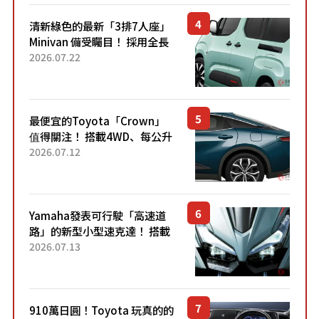
清新綠色的最新「3排7人座」
Minivan 備受矚目！ 採用全長
4.7公尺剛剛好的車身尺寸與
2026.07.22
「滑門」設計！ 還推出467萬
元日圓起的5人座版...
最便宜的Toyota「Crown」
值得關注！ 搭載4WD、每公升
22.4公里低油耗表現超亮眼！
2026.07.12
配備豐富、超越售價水準，堪
稱高CP值代表的「...
Yamaha發表可行駛「高速道
路」的新型小型速克達！ 搭載
能享受超強勁「渦輪感」的動
2026.07.13
力系統！ 採用與高階「Super
Sport」車款相同的...
910萬日圓！Toyota 玩真的的