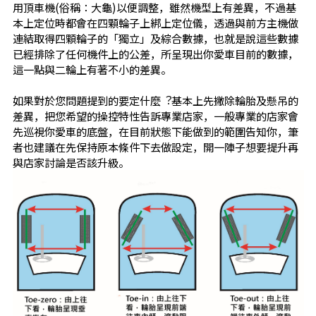
用頂車機(俗稱：大龜)以便調整，雖然機型上有差異，不過基
本上定位時都會在四顆輪子上綁上定位儀，透過與前方主機做
連結取得四顆輪子的「獨立」及綜合數據，也就是說這些數據
已經排除了任何機件上的公差，所呈現出你愛車目前的數據，
這一點與二輪上有著不小的差異。
如果對於您問題提到的要定什麼︖基本上先撇除輪胎及懸吊的
差異，把您希望的操控特性告訴專業店家，一般專業的店家會
先巡視你愛車的底盤，在目前狀態下能做到的範圍告知你，筆
者也建議在先保持原本條件下去做設定，開一陣子想要提升再
與店家討論是否該升級。