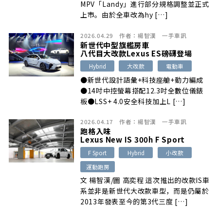
MPV「Landy」進行部分規格調整並正式
上市。由於全車改為hy […]
2026.04.29
作者：
楊智漢
一手車訊
新世代中型旗艦房車
八代目大改款Lexus ES磅礴登場
Hybrid
大改款
電動車
●新世代設計語彙+科技座艙+動力編成
●14吋中控螢幕搭配12.3吋全數位儀錶
板●LSS+ 4.0安全科技加上L […]
2026.04.17
作者：
楊智漢
一手車訊
跑格入味
Lexus New IS 300h F Sport
F Sport
Hybrid
小改款
運動跑房
文 楊智漢/圖 高奕程 這次推出的改款IS車
系並非是新世代大改款車型，而是仍屬於
2013年發表至今的第3代三度 […]