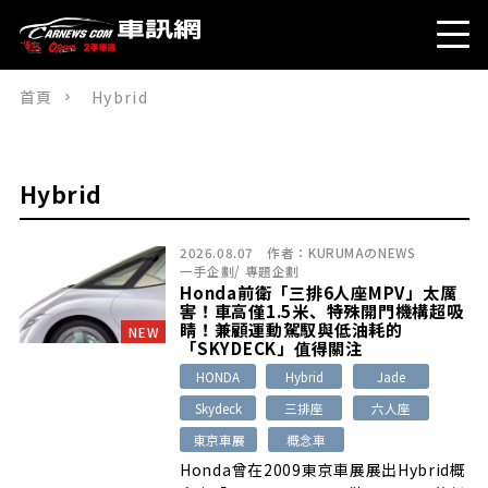
首頁
Hybrid
Hybrid
2026.08.07
作者：
KURUMAのNEWS
一手企劃
/
專題企劃
Honda前衛「三排6人座MPV」太厲
害！車高僅1.5米、特殊開門機構超吸
睛！兼顧運動駕馭與低油耗的
NEW
「SKYDECK」值得關注
HONDA
Hybrid
Jade
Skydeck
三排座
六人座
東京車展
概念車
Honda曾在2009東京車展展出Hybrid概