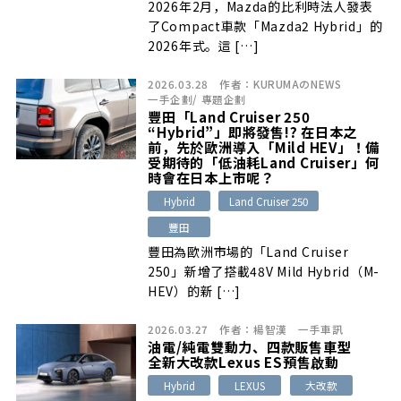
2026年2月，Mazda的比利時法人發表
了Compact車款「Mazda2 Hybrid」的
2026年式。這 […]
2026.03.28
作者：
KURUMAのNEWS
一手企劃
/
專題企劃
豐田「Land Cruiser 250
“Hybrid”」即將發售!? 在日本之
前，先於歐洲導入「Mild HEV」！備
受期待的「低油耗Land Cruiser」何
時會在日本上市呢？
Hybrid
Land Cruiser 250
豐田
豐田為歐洲市場的「Land Cruiser
250」新增了搭載48V Mild Hybrid（M-
HEV）的新 […]
2026.03.27
作者：
楊智漢
一手車訊
油電/純電雙動力、四款販售車型
全新大改款Lexus ES預售啟動
Hybrid
LEXUS
大改款