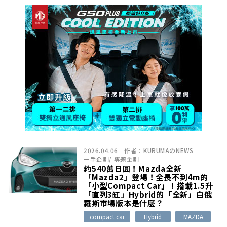
2026.04.06
作者：
KURUMAのNEWS
一手企劃
/
專題企劃
約540萬日圓！Mazda全新
「Mazda2」登場！全長不到4m的
「小型Compact Car」！搭載1.5升
「直列3缸」Hybrid的「全新」白俄
羅斯市場版本是什麼？
compact car
Hybrid
MAZDA