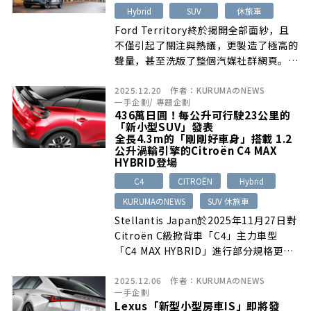
Hybrid
SUV
休旅車
Ford Territory終於揭開全部面紗，且
不僅引起了關注與熱議，更製造了極高的
聲量，甚至洗版了整個汽媒社群網頁。而
能有這般對待與本事，則完全來自於
2025.12.20
作者：
KURUMAのNEWS
Territory本身強大的產品戰力底蘊以及
一手企劃
/
專題企劃
極具殺傷力的價格制定，即便在此廝殺激
436萬日圓！每公升可行駛23公里的
烈的國產/進口中型休旅車級距市場中，
「新小型SUV」發表
相信以Territory在「個性、科技、空
全長4.3m的「剛剛好車身」搭載 1.2
公升渦輪引擎的Citroën C4 MAX
間、性能」等全方位的出色表現下，有極
HYBRID登場
大的可能性成為一匹銷售大黑馬，在群敵
C4
CITROËN
Hybrid
環伺的圍攻下強勢竄出。
KURUMAのNEWS
SUV 休旅車
Stellantis Japan於2025年11月27日對
Citroën C級掀背車「C4」主力車型
「C4 MAX HYBRID」進行部分規格更
新…
2025.12.06
作者：
KURUMAのNEWS
一手企劃
Lexus「新型小型房車IS」即將發