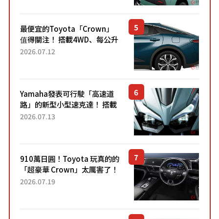
元日圓起的5人座版...
最便宜的Toyota「Crown」
值得關注！ 搭載4WD、每公升
22.4公里低油耗表現超亮眼！
2026.07.12
配備豐富、超越售價水準，堪
稱高CP值代表的「...
Yamaha發表可行駛「高速道
路」的新型小型速克達！ 搭載
能享受超強勁「渦輪感」的動
2026.07.13
力系統！ 採用與高階「Super
Sport」車款相同的...
910萬日圓！Toyota 玩真的的
「超豪華 Crown」太厲害了！
採用由「匠人技藝」打造的
2026.07.19
「專屬車色」與運動化「底盤
設定」！還配備專屬豪華...