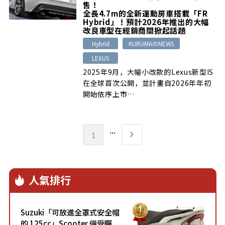
售！
全長4.7m的全新運動房車搭載「FR
Hybrid」！預計2026年推出的大幅
改良車型在經銷商間掀起話題
Hybrid
KURUMAのNEWS
LEXUS
2025年9月，大幅小改款的Lexus新型IS
在全球首次公開，並計畫自2026年年初
開始依序上市…
...
1
人氣排行
Suzuki「可放進全罩式安全帽
的 125cc」Scooter 備受矚