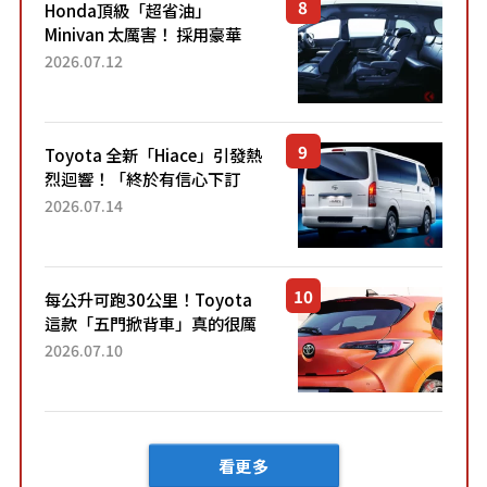
Honda頂級「超省油」
Minivan 太厲害！ 採用豪華
「真皮座椅」與專屬「黑色內
2026.07.12
裝」！ 每公升可跑約20公里，
兼具優異節能表現與舒適
「三...
Toyota 全新「Hiace」引發熱
烈迴響！「終於有信心下訂
了！」「哪個等級交車最
2026.07.14
快？」討論不斷！但下訂後竟
然還要等「超過半年」才能交
車？...
每公升可跑30公里！Toyota
這款「五門掀背車」真的很厲
害！ 擁有全長4.3公尺的「剛剛
2026.07.10
好車身尺寸」，配備全面升
級！ 採Hybrid專屬設...
看更多