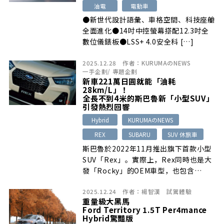
油電
電動車
●新世代設計語彙、車格空間、科技座艙
全面進化●14吋中控螢幕搭配12.3吋全
數位儀錶板●LSS+ 4.0安全科 […]
2025.12.28
作者：
KURUMAのNEWS
一手企劃
/
專題企劃
新車221萬日圓就能「油耗
28km/L」！
全長不到4米的斯巴魯新「小型SUV」
引發熱烈回響
Hybrid
KURUMAのNEWS
REX
SUBARU
SUV 休旅車
斯巴魯於2022年11月推出旗下首款小型
SUV「Rex」。實際上，Rex同時也是大
發「Rocky」的OEM車型，也包含…
2025.12.24
作者：
楊智漢
試駕體驗
重量級大黑馬
Ford Territory 1.5T Per4mance
Hybrid驚豔版