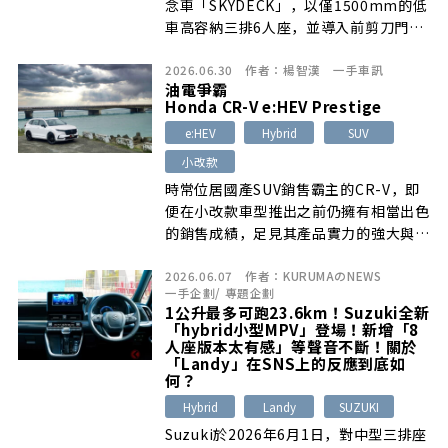
念車「SKYDECK」，以僅1500mm的低
車高容納三排6人座，並導入前剪刀門、
後斜向滑門、可收納式第二與第三排座
2026.06.30
作者：
楊智漢
一手車訊
椅，以及配置於中央通道的Hybrid相關
油電爭霸
單元。雖然SKYDECK最終沒有量產，但
Honda CR-V e:HEV Prestige
其低車高、三排6人座與中央配置Hybrid
e:HEV
Hybrid
SUV
單元等思路，與後來上市的Honda Jade
存在明顯共通點。
小改款
時常位居國產SUV銷售霸主的CR-V，即
便在小改款車型推出之前仍擁有相當出色
的銷售成績，足見其產品實力的強大與
[…]
2026.06.07
作者：
KURUMAのNEWS
一手企劃
/
專題企劃
1公升最多可跑23.6km！Suzuki全新
「hybrid小型MPV」登場！新增「8
人座版本太有感」等聲音不斷！關於
「Landy」在SNS上的反應到底如
何？
Hybrid
Landy
SUZUKI
Suzuki於2026年6月1日，對中型三排座