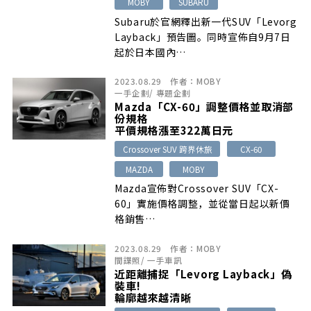
MOBY
SUBARU
Subaru於官網釋出新一代SUV「Levorg
Layback」預告圖。同時宣佈自9月7日
起於日本國內…
2023.08.29
作者：
MOBY
一手企劃
/
專題企劃
Mazda「CX-60」調整價格並取消部
份規格
平價規格漲至322萬日元
Crossover SUV 跨界休旅
CX-60
MAZDA
MOBY
Mazda宣佈對Crossover SUV「CX-
60」實施價格調整，並從當日起以新價
格銷售…
2023.08.29
作者：
MOBY
間諜照
/
一手車訊
近距離捕捉「Levorg Layback」偽
裝車!
輪廓越來越清晰