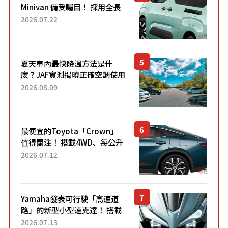
Minivan 備受矚目！ 採用全長
4.7公尺剛剛好的車身尺寸與
2026.07.22
「滑門」設計！ 還推出467萬
元日圓起的5人座版...
夏天車內最快降溫方法是什
麼？JAF實測揭曉正確空調使用
方式
2026.08.09
最便宜的Toyota「Crown」
值得關注！ 搭載4WD、每公升
22.4公里低油耗表現超亮眼！
2026.07.12
配備豐富、超越售價水準，堪
稱高CP值代表的「...
Yamaha發表可行駛「高速道
路」的新型小型速克達！ 搭載
能享受超強勁「渦輪感」的動
2026.07.13