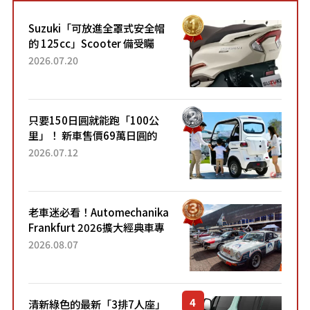
Suzuki「可放進全罩式安全帽
的 125cc」Scooter 備受矚
目！採用全新流線設計與各項
2026.07.20
升級，騎乘更加舒適！已陸續
開始出口的新款「B...
只要150日圓就能跑「100公
里」！ 新車售價69萬日圓的
「3人座」Trike大受歡迎！ 順
2026.07.12
應時代需求，究竟為何能迅速
熱賣？
老車迷必看！Automechanika
Frankfurt 2026擴大經典車專
區 1954年珍稀古董車現場修復
2026.08.07
清新綠色的最新「3排7人座」