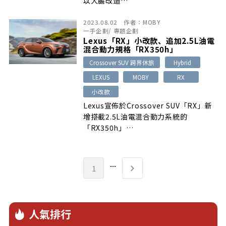
以大膽改造…
2023.08.02
作者：
MOBY
一手企劃
/
專題企劃
Lexus「RX」小改款、追加2.5L油電
混合動力規格「RX350h」
Crossover SUV 跨界休旅
Hybrid
LEXUS
MOBY
RX
小改款
Lexus宣佈於Crossover SUV「RX」新
增搭載2.5L油電混合動力系統的
「RX350h」…
...
1
人氣排行