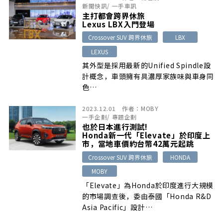
新聞快訊
/
一手車訊
主打都會跨界休旅
Lexus LBX入門登場
Crossover SUV 跨界休旅
LBX
LEXUS
其外型是採用最新的Unified Spindle設
計概念，車頭擁有具濃厚家族味與車身同
色…
2023.12.01
作者：
MOBY
一手企劃
/
專題企劃
也於日本進行測試!
Honda新一代「Elevate」於印度上
市，當地車價約台幣42萬元起跳
Crossover SUV 跨界休旅
HONDA
MOBY
「Elevate」為Honda於印度進行大規模
的市場調查後，委由泰國「Honda R&D
Asia Pacific」設計…