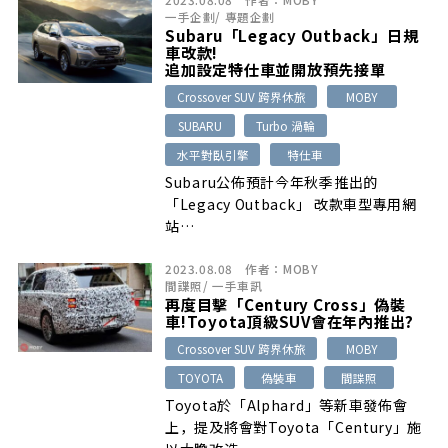
一手企劃
/
專題企劃
Subaru「Legacy Outback」日規
車改款!
追加設定特仕車並開放預先接單
Crossover SUV 跨界休旅
MOBY
SUBARU
Turbo 渦輪
水平對臥引擎
特仕車
Subaru公佈預計今年秋季推出的
「Legacy Outback」 改款車型專用網
站…
2023.08.08
作者：
MOBY
間諜照
/
一手車訊
再度目擊「Century Cross」偽裝
車!Toyota頂級SUV會在年內推出?
Crossover SUV 跨界休旅
MOBY
TOYOTA
偽裝車
間諜照
Toyota於「Alphard」等新車發佈會
上，提及將會對Toyota「Century」施