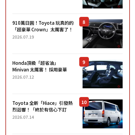
力系統！ 採用與高階「Super
Sport」車款相同的...
910萬日圓！Toyota 玩真的的
「超豪華 Crown」太厲害了！
採用由「匠人技藝」打造的
2026.07.19
「專屬車色」與運動化「底盤
設定」！還配備專屬豪華...
Honda頂級「超省油」
Minivan 太厲害！ 採用豪華
「真皮座椅」與專屬「黑色內
2026.07.12
裝」！ 每公升可跑約20公里，
兼具優異節能表現與舒適
「三...
Toyota 全新「Hiace」引發熱
烈迴響！「終於有信心下訂
了！」「哪個等級交車最
2026.07.14
快？」討論不斷！但下訂後竟
然還要等「超過半年」才能交