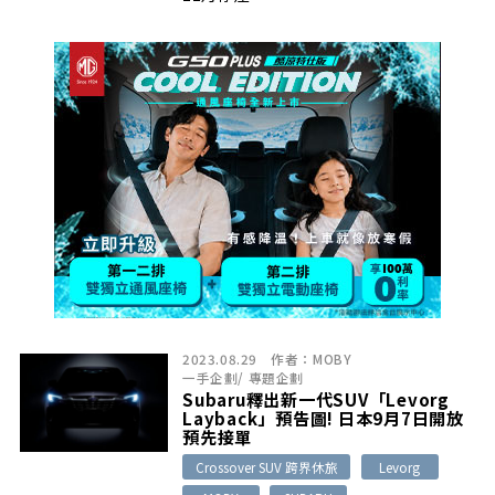
2023.08.29
作者：
MOBY
一手企劃
/
專題企劃
Subaru釋出新一代SUV「Levorg
Layback」預告圖! 日本9月7日開放
預先接單
Crossover SUV 跨界休旅
Levorg