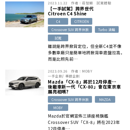
2023.11.22
作者：
莊智顯
試駕體驗
【一手試駕】跨界世代
Citroen C4 Shine
C4
CITROËN
Crossover SUV 跨界休旅
Turbo 渦輪
試駕
雖說是跨界掀背定位，但全新C4並不像
多數車廠只是簡單地將掀背車底盤拉高，
而是比照先前…
2023.09.26
作者：
MOBY
一手企劃
/
專題企劃
Mazda「CX-8」將於12月停產…
後繼車新一代「CX-80」會在東京車
展亮相嗎?
Crossover SUV 跨界休旅
MAZDA
MOBY
Mazda於官網宣佈三排座椅旗艦
Crossover SUV「CX-8」將在2023年
12月停產…