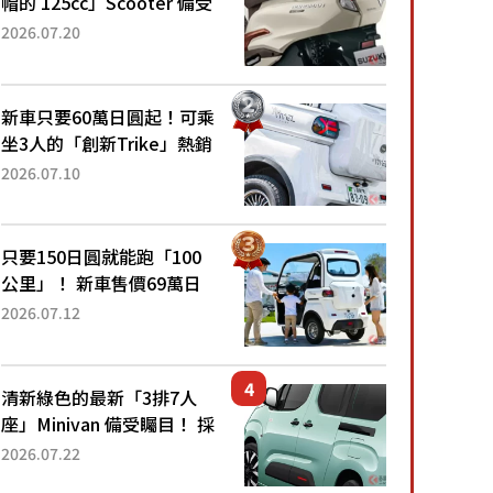
帽的 125cc」Scooter 備受
矚目！採用全新流線設計與
2026.07.20
各項升級，騎乘更加舒適！
已陸續開始出口的新款
「B...
新車只要60萬日圓起！可乘
坐3人的「創新Trike」熱銷
大賣成為人氣車款！「養車
2026.07.10
成本真的超便宜！」「150
日圓就能跑100公里」「小
朋友坐得...
只要150日圓就能跑「100
公里」！ 新車售價69萬日
圓的「3人座」Trike大受歡
2026.07.12
迎！ 順應時代需求，究竟
為何能迅速熱賣？
清新綠色的最新「3排7人
座」Minivan 備受矚目！ 採
用全長4.7公尺剛剛好的車
2026.07.22
身尺寸與「滑門」設計！