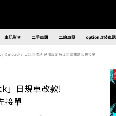
車訊影音
二手車訊
二輪車訊
option改裝車
gacy Outback」日規車改款!追加設定特仕車並開放預先接單
back」日規車改款!
先接單