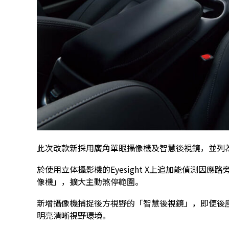
此次改款新採用廣角單眼攝像機及智慧後視鏡，並列
於使用立体攝影機的Eyesight X上追加能偵測因
像機」，擴大主動煞停範圍。
新增攝像機捕捉後方視野的「智慧後視鏡」，即便後
明亮清晰視野環境。