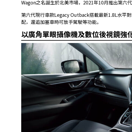
Wagon之名誕生於北美市場，2021年10月推出第六
第六代現行車款Legacy Outback搭載最新1.8L水
配，還追加塞車時可放手駕駛等功能。
以廣角單眼攝像機及數位後視鏡強