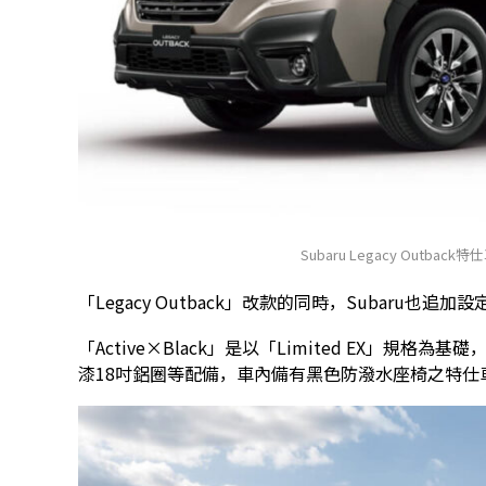
Subaru Legacy Outback特仕車
「Legacy Outback」改款的同時，Subaru也追
「Active×Black」是以「Limited EX」
漆18吋鋁圈等配備，車內備有黑色防潑水座椅之特仕