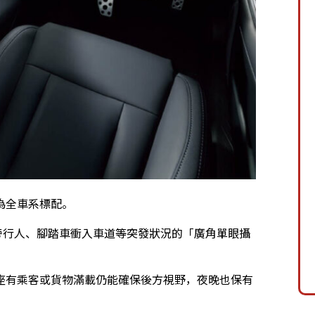
為全車系標配。
應路旁行人、腳踏車衝入車道等突發狀況的「廣角單眼攝
座有乘客或貨物滿載仍能確保後方視野，夜晚也保有