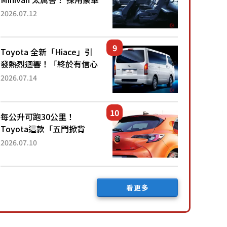
「真皮座椅」與專屬「黑色
2026.07.12
內裝」！ 每公升可跑約20
公里，兼具優異節能表現與
舒適「三...
Toyota 全新「Hiace」引
發熱烈迴響！「終於有信心
下訂了！」「哪個等級交車
2026.07.14
最快？」討論不斷！但下訂
後竟然還要等「超過半年」
才能交車？...
每公升可跑30公里！
Toyota這款「五門掀背
車」真的很厲害！ 擁有全
2026.07.10
長4.3公尺的「剛剛好車身
尺寸」，配備全面升級！
採Hybrid專屬設...
看更多