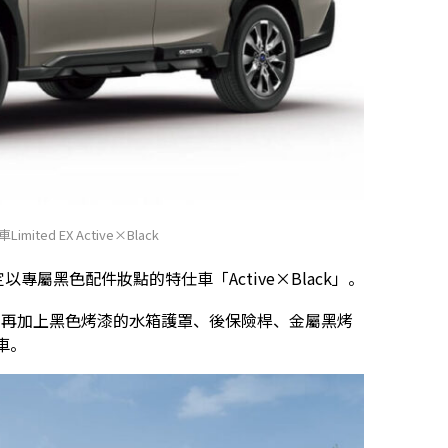
Limited EX Active×Black
加設定以專屬黑色配件妝點的特仕車「Active×Black」。
規格為基礎，再加上黑色烤漆的水箱護罩、後保險桿、金屬黑烤
車。