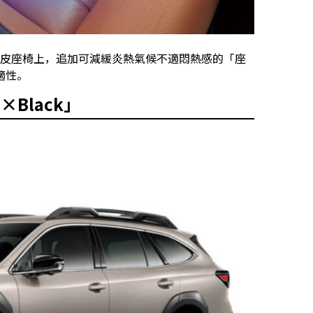
廠選配真皮座椅上，追加可減緩炎熱氣候不適悶熱感的「座
適性。
e×Black」