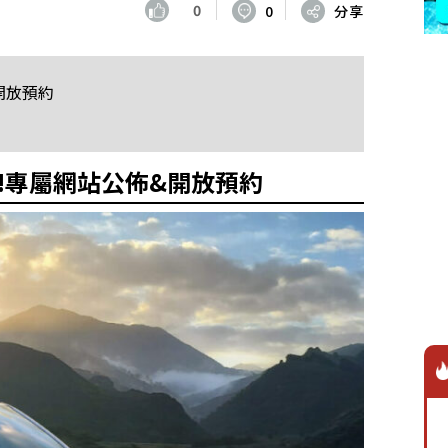
0
0
分享
&開放預約
」改款!專屬網站公佈&開放預約