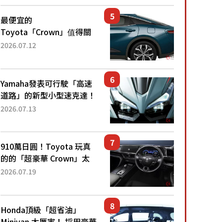
還推出467萬元日圓起的5
人座版...
最便宜的
Toyota「Crown」值得關
注！ 搭載4WD、每公升
2026.07.12
22.4公里低油耗表現超亮
眼！ 配備豐富、超越售價
水準，堪稱高CP值代表的
Yamaha發表可行駛「高速
「...
道路」的新型小型速克達！
搭載能享受超強勁「渦輪
2026.07.13
感」的動力系統！ 採用與
高階「Super Sport」車款
相同的...
910萬日圓！Toyota 玩真
的的「超豪華 Crown」太
厲害了！採用由「匠人技
2026.07.19
藝」打造的「專屬車色」與
運動化「底盤設定」！還配
備專屬豪華...
Honda頂級「超省油」
Minivan 太厲害！ 採用豪華