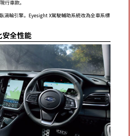
代現行車款。
平對臥渦輪引擎。Eyesight X駕駛輔助系統改為全車系標
化安全性能