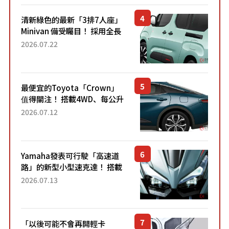
清新綠色的最新「3排7人座」
Minivan 備受矚目！ 採用全長
4.7公尺剛剛好的車身尺寸與
2026.07.22
「滑門」設計！ 還推出467萬
元日圓起的5人座版...
最便宜的Toyota「Crown」
值得關注！ 搭載4WD、每公升
22.4公里低油耗表現超亮眼！
2026.07.12
配備豐富、超越售價水準，堪
稱高CP值代表的「...
Yamaha發表可行駛「高速道
路」的新型小型速克達！ 搭載
能享受超強勁「渦輪感」的動
2026.07.13
力系統！ 採用與高階「Super
Sport」車款相同的...
「以後可能不會再開輕卡