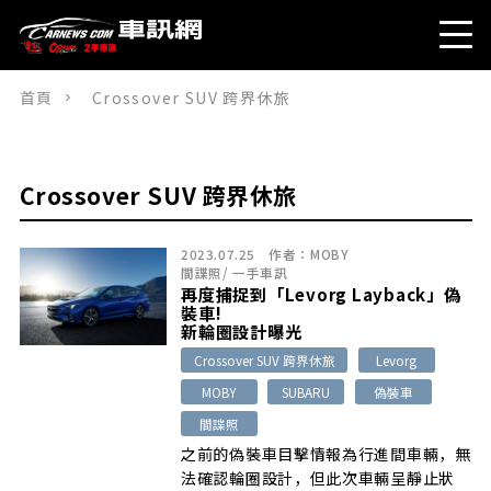
首頁
Crossover SUV 跨界休旅
Crossover SUV 跨界休旅
2023.07.25
作者：
MOBY
間諜照
/
一手車訊
再度捕捉到「Levorg Layback」偽
裝車!
新輪圈設計曝光
Crossover SUV 跨界休旅
Levorg
MOBY
SUBARU
偽裝車
間諜照
之前的偽裝車目擊情報為行進間車輛，無
法確認輪圈設計，但此次車輛呈靜止狀