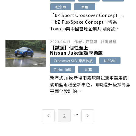
概念車
車展
「bZ Sport Crossover Concept」、
「bZ FlexSpace Concept」皆為
Toyota與中國當地企業共同開發…
2023.04.17
作者：
莊智顯
試駕體驗
【試駕】個性至上
Nissan Juke駕趣享樂版
Crossover SUV 跨界休旅
NISSAN
Turbo 渦輪
試駕
新年式Juke新增雨霧灰與試駕車選用的
琥珀藍兩種全新車色，同時還升級採簡潔
平面化設計的…
...
2