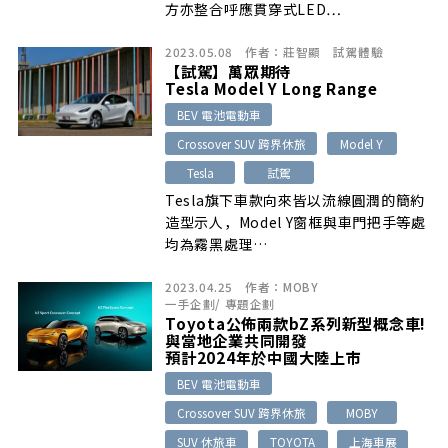
方亦整合呼應貫穿式LED…
2023.05.08
作者：
莊智顯
試駕體驗
【試駕】萬眾期待
Tesla Model Y Long Range
BEV 電池電動車
Crossover SUV 跨界休旅
Model Y
Tesla
試駕
Tesla旗下車款向來皆以流線圓潤的簡約
造型示人，Model Y窗框與車門把手等處
均為霧黑處理…
2023.04.25
作者：
MOBY
一手企劃
/
專題企劃
Toyota公佈兩款bZ系列新型概念車!
與當地企業共同開發
預計2024年於中國大陸上市
BEV 電池電動車
Crossover SUV 跨界休旅
MOBY
SUV 休旅車
TOYOTA
上海車展