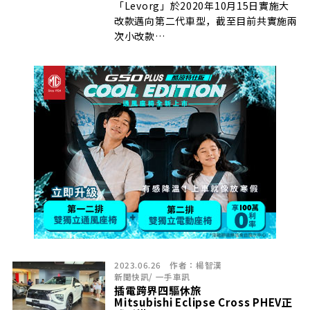
「Levorg」於2020年10月15日實施大
改款邁向第二代車型，截至目前共實施兩
次小改款…
2023.06.26
作者：
楊智漢
新聞快訊
/
一手車訊
插電跨界四驅休旅
Mitsubishi Eclipse Cross PHEV正