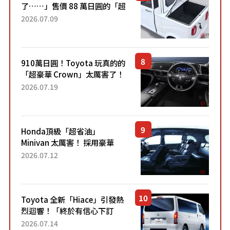
了……」售價 88 萬日圓的「超
迷你輕型貨車」引發兩極評
2026.07.09
價！「150 日圓就能跑 100 公
里！」「免驗車真的太棒
了！...
910萬日圓！Toyota 玩真的的
「超豪華 Crown」太厲害了！
採用由「匠人技藝」打造的
2026.07.19
「專屬車色」與運動化「底盤
設定」！還配備專屬豪華...
Honda頂級「超省油」
Minivan 太厲害！ 採用豪華
「真皮座椅」與專屬「黑色內
2026.07.12
裝」！ 每公升可跑約20公里，
兼具優異節能表現與舒適
「三...
Toyota 全新「Hiace」引發熱
烈迴響！「終於有信心下訂
了！」「哪個等級交車最
2026.07.14