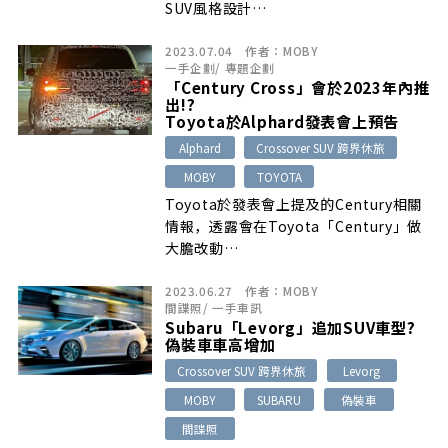
SUV風格設計…
2023.07.04
作者：
MOBY
一手企劃
/
專題企劃
「Century Cross」會於2023年內推
出!?
Toyota於Alphard發表會上預告
Alphard
Crossover SUV 跨界休旅
MOBY
TOYOTA
Toyota於發表會上提及的Century相關
情報，透露會在Toyota「Century」做
大膽改動…
2023.06.27
作者：
MOBY
間諜照
/
一手車訊
Subaru「Levorg」追加SUV車型?
偽裝車車高增加
Crossover SUV 跨界休旅
Levorg
MOBY
SUBARU
偽裝車
間諜照