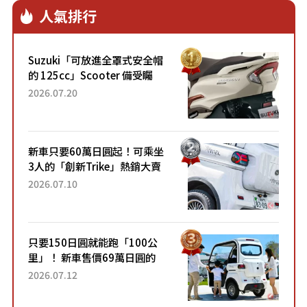
人氣排行
Suzuki「可放進全罩式安全帽
的 125cc」Scooter 備受矚
目！採用全新流線設計與各項
2026.07.20
升級，騎乘更加舒適！已陸續
開始出口的新款「B...
新車只要60萬日圓起！可乘坐
3人的「創新Trike」熱銷大賣
成為人氣車款！「養車成本真
2026.07.10
的超便宜！」「150日圓就能
跑100公里」「小朋友坐得...
只要150日圓就能跑「100公
里」！ 新車售價69萬日圓的
「3人座」Trike大受歡迎！ 順
2026.07.12
應時代需求，究竟為何能迅速
熱賣？