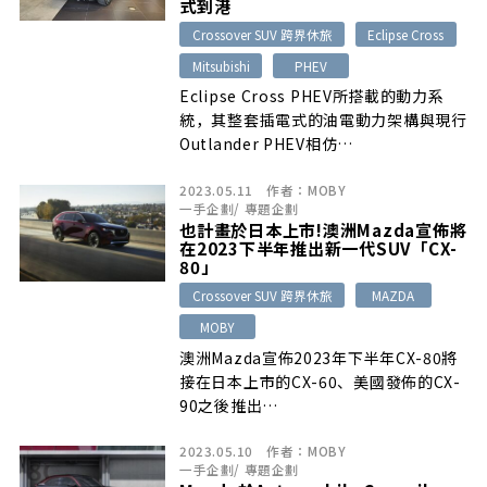
式到港
Crossover SUV 跨界休旅
Eclipse Cross
Mitsubishi
PHEV
Eclipse Cross PHEV所搭載的動力系
統，其整套插電式的油電動力架構與現行
Outlander PHEV相仿…
2023.05.11
作者：
MOBY
一手企劃
/
專題企劃
也計畫於日本上市!澳洲Mazda宣佈將
在2023下半年推出新一代SUV「CX-
80」
Crossover SUV 跨界休旅
MAZDA
MOBY
澳洲Mazda宣佈2023年下半年CX-80將
接在日本上市的CX-60、美國發佈的CX-
90之後推出…
2023.05.10
作者：
MOBY
一手企劃
/
專題企劃