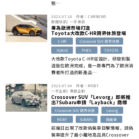
態…
2023.07.10
作者：
CARNEWS
新聞快訊
/
一手車訊
專為歐洲市場打造
Toyota大改款C-HR跨界休旅登場
C-HR
Crossover SUV 跨界休旅
Hybrid
PHEV
TOYOTA
大改款Toyota C-HR從設計、研發到製
造皆在歐洲完成，是一款專門為了歐洲消
費者所打造的新產品…
2023.07.04
作者：
MOBY
一手企劃
/
專題企劃
Crossover SUV「Levorg」即將推
出?Subaru申請「Layback」商標
Crossover SUV 跨界休旅
Levorg
MOBY
SUBARU
偽裝車
前幾日出現了改款偽裝車目擊情報，該偽
裝車提升了最小離地高且具Crossover