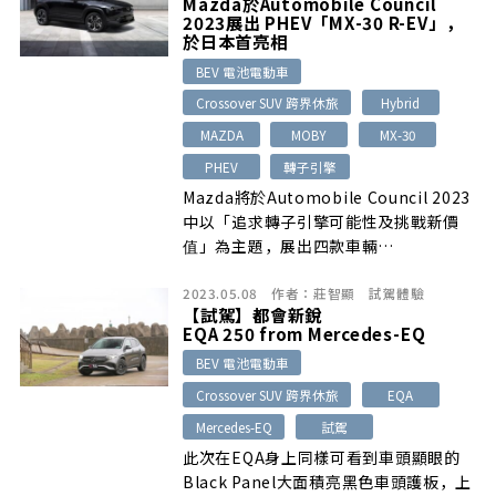
Mazda於Automobile Council
2023展出 PHEV「MX-30 R-EV」，
於日本首亮相
BEV 電池電動車
Crossover SUV 跨界休旅
Hybrid
MAZDA
MOBY
MX-30
PHEV
轉子引擎
Mazda將於Automobile Council 2023
中以「追求轉子引擎可能性及挑戰新價
值」為主題，展出四款車輛…
2023.05.08
作者：
莊智顯
試駕體驗
【試駕】都會新銳
EQA 250 from Mercedes-EQ
BEV 電池電動車
Crossover SUV 跨界休旅
EQA
Mercedes-EQ
試駕
此次在EQA身上同樣可看到車頭顯眼的
Black Panel大面積亮黑色車頭護板，上