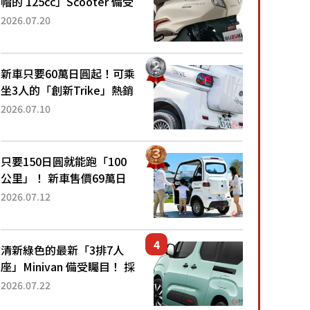
帽的 125cc」Scooter 備受
矚目！採用全新流線設計與
2026.07.20
各項升級，騎乘更加舒適！
已陸續開始出口的新款
「B...
新車只要60萬日圓起！可乘
坐3人的「創新Trike」熱銷
大賣成為人氣車款！「養車
2026.07.10
成本真的超便宜！」「150
日圓就能跑100公里」「小
朋友坐得...
只要150日圓就能跑「100
公里」！ 新車售價69萬日
圓的「3人座」Trike大受歡
2026.07.12
迎！ 順應時代需求，究竟
為何能迅速熱賣？
清新綠色的最新「3排7人
座」Minivan 備受矚目！ 採
用全長4.7公尺剛剛好的車
2026.07.22
身尺寸與「滑門」設計！