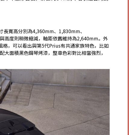
長寬高分別為4,360mm、1,830mm、
度與高度則稍微縮減，軸距依舊維持為2,640mm。外
設計風格，可以看出與第5代Prius有共通家族特色，比如
搭配大面積黑色鋼琴烤漆，整車色彩對比相當強烈，