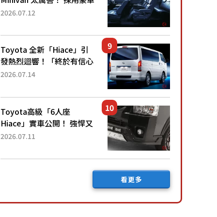
「真皮座椅」與專屬「黑色
2026.07.12
內裝」！ 每公升可跑約20
公里，兼具優異節能表現與
舒適「三...
Toyota 全新「Hiace」引
發熱烈迴響！「終於有信心
下訂了！」「哪個等級交車
2026.07.14
最快？」討論不斷！但下訂
後竟然還要等「超過半年」
才能交車？...
Toyota高級「6人座
Hiace」實車公開！ 強悍又
充滿魄力的「全黑設計」搭
2026.07.11
配特別「豪華內裝」！
Premium打造的「限定
Bruno」由...
看更多