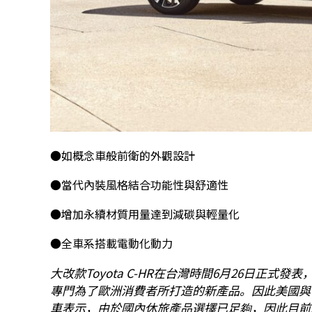
●如概念車般前衛的外觀設計
●當代內裝風格結合功能性與舒適性
●增加永續材質用量達到減碳與輕量化
●全車系搭載電動化動力
大改款Toyota C-HR在台灣時間6月26日正
專門為了歐洲消費者所打造的新產品。因此美國與
車表示，由於國內休旅產品選擇已足夠，因此目前