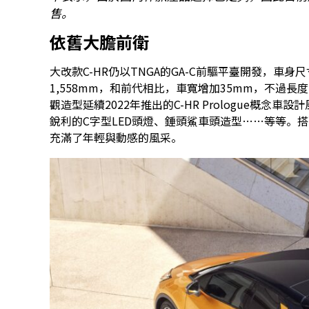
售。
依舊大膽前衛
大改款C-HR仍以TNGA的GA-C前驅平臺開發，車身尺寸
1,558mm，和前代相比，車寬增加35mm，不過長
觀造型延續2022年推出的C-HR Prologue概念車
銳利的C字型LED頭燈、錘頭鯊車頭造型……等等。
充滿了年輕與動感的風采。