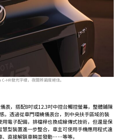
a C-HR發光字樣，夜間辨識度絕佳。
數位儀表，搭配8吋或12.3吋中控台觸控螢幕，整體鋪陳
的科技感。透過從車門環繞儀表台，到中央扶手區域的裝
使用電子配備，排檔桿也換成線傳式技術，但還是保
智慧型裝置進一步整合，車主可使用手機應用程式遠
車、直接解鎖車輛並發動……等等。