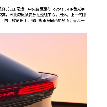
LED尾燈，中央位置還有Toyota C-HR發光字
較高，因此廠徽被安放在燈組下方。另外，上一代隱
門上的可收納把手，採用與車身同色的烤漆，呈現一