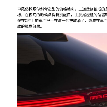
車尾仍採類似斜背造型的流暢輪廓，三道燈條組成的貫穿式
樣，在夜晚的時候顯得特別醒目，由於尾燈組的位置
藏在C柱上的車門把手在這一代被取消了，改成在車
致的視覺效果。