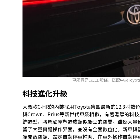
車尾貫穿式LED燈條，搭配中央Toyot
科技進化升級
大改款C-HR的內裝採用Toyota集團最新的12.3吋
與Crown、Prius等新世代車系相似，有著濃厚
飾造型，將駕駛座塑造成類似獨立的空間。雖然大量
留了大量實體操作界面，並沒有全面數位化。新車與
端開啟空調、設定自動停車輔助、在車外操作自動停