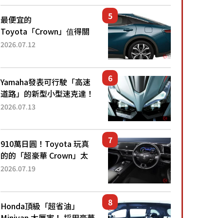
還推出467萬元日圓起的5
人座版...
最便宜的
Toyota「Crown」值得關
注！ 搭載4WD、每公升
2026.07.12
22.4公里低油耗表現超亮
眼！ 配備豐富、超越售價
水準，堪稱高CP值代表的
Yamaha發表可行駛「高速
「...
道路」的新型小型速克達！
搭載能享受超強勁「渦輪
2026.07.13
感」的動力系統！ 採用與
高階「Super Sport」車款
相同的...
910萬日圓！Toyota 玩真
的的「超豪華 Crown」太
厲害了！採用由「匠人技
2026.07.19
藝」打造的「專屬車色」與
運動化「底盤設定」！還配
備專屬豪華...
Honda頂級「超省油」
Minivan 太厲害！ 採用豪華