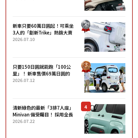
升級，騎乘更加舒適！已陸續
開始出口的新款「B...
新車只要60萬日圓起！可乘坐
3人的「創新Trike」熱銷大賣
成為人氣車款！「養車成本真
2026.07.10
的超便宜！」「150日圓就能
跑100公里」「小朋友坐得...
只要150日圓就能跑「100公
里」！ 新車售價69萬日圓的
「3人座」Trike大受歡迎！ 順
2026.07.12
應時代需求，究竟為何能迅速
熱賣？
清新綠色的最新「3排7人座」
Minivan 備受矚目！ 採用全長
4.7公尺剛剛好的車身尺寸與
2026.07.22
「滑門」設計！ 還推出467萬
元日圓起的5人座版...