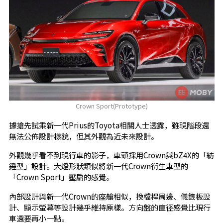
Crown Sport(Prototype)
據搶先試乘新一代Prius的Toyota相關人士透露，雖現階段還
無法公佈設計樣貌，但其外觀為近未來設計。
外觀幾乎看不到現行車的影子，車頭採用Crown與bZ4X的「紡
錘型」設計。大燈形狀類似將新一代Crown衍生車型的
「Crown Sport」壓扁的感覺。
內部設計與新一代Crown的座艙相似，換檔桿周邊、儀錶板設
計、顯示螢幕等設計幾乎維持原樣。方向盤的直徑感覺比現行
車還要再小一點。