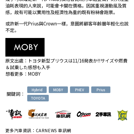
油耗表現的人來說，可能會卡關在價格。因其重視運動風及質
感，故有可能以實用性及經濟性為重的既有粉絲會跑票。
或許新一代Prius與Crown一樣，意圖將顧客年齡層年輕化也說
不定。
原文出處：
トヨタ新型プリウスは11/16発表か!!サイズや燃費
＆試乗した感想も入手
想看更多：
MOBY
Hybrid
MOBY
PHEV
Prius
關鍵詞：
TOYOTA
更多汽車資訊：CARNEWS 車訊網