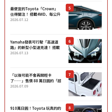
最便宜的Toyota「Crown」
值得關注！ 搭載4WD、每公升
22.4公里低油耗表現超亮眼！
2026.07.12
配備豐富、超越售價水準，堪
稱高CP值代表的「...
Yamaha發表可行駛「高速道
路」的新型小型速克達！ 搭載
能享受超強勁「渦輪感」的動
2026.07.13
力系統！ 採用與高階「Super
Sport」車款相同的...
「以後可能不會再開輕卡
了……」售價 88 萬日圓的「超
迷你輕型貨車」引發兩極評
2026.07.09
價！「150 日圓就能跑 100 公
里！」「免驗車真的太棒
了！...
910萬日圓！Toyota 玩真的的