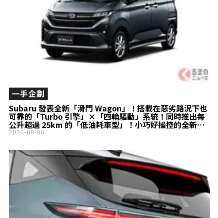
一手企劃
Subaru 發表全新「滑門 Wagon」！搭載在惡劣路況下也
可靠的「Turbo 引擎」×「四輪驅動」系統！同時推出每
公升超過 25km 的「低油耗車型」！小巧好操控的全新
Stella 登場！
2026-08-06