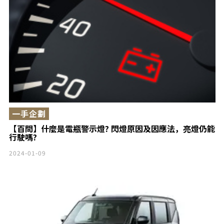
一手企劃
【百問】什麼是電瓶警示燈? 閃燈原因及因應法，亮燈仍能
行駛嗎?
2024-01-09