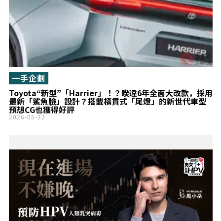
一手企劃
Toyota“新型”「Harrier」！？睽違6年全面大改款，採用
最新「鯊魚臉」設計？搭載橫貫式「尾燈」的新世代車型
預想CG也獲得好評
2026-05-22