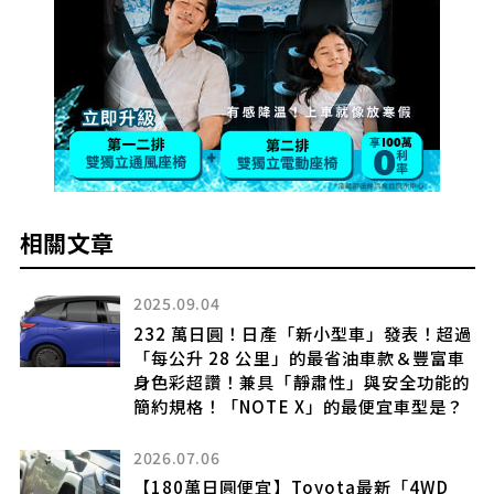
相關文章
2025.09.04
大改
232 萬日圓！日產「新小型車」發表！超過
載
「每公升 28 公里」的最省油車款＆豐富車
場
身色彩超讚！兼具「靜肅性」與安全功能的
簡約規格！「NOTE X」的最便宜車型是？
2026.07.06
加
【180萬日圓便宜】Toyota最新「4WD