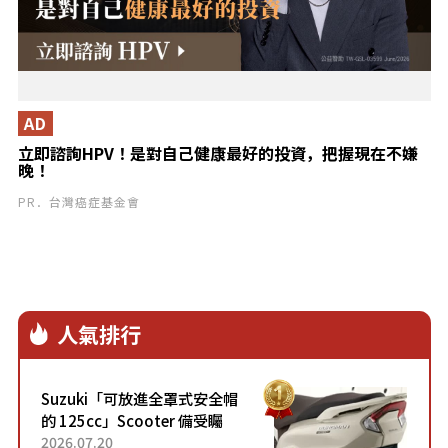
AD
立即諮詢HPV！是對自己健康最好的投資，把握現在不嫌
晚！
PR．台灣癌症基金會
人氣排行
Suzuki「可放進全罩式安全帽
的 125cc」Scooter 備受矚
目！採用全新流線設計與各項
2026.07.20