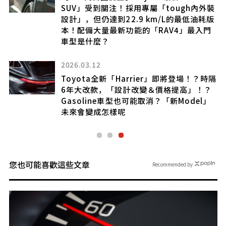
SUV」受到關注！採用專屬「tough內外裝
設計」，但仍達到22.9 km/L的最低油耗版
本！配備大量最新功能的「RAV4」最入門
車型是什麼？
型
身與
2026.03.12
Toyota全新「Harrier」即將登場！？時隔
6年大改款，「設計改變＆價格提高」！？
Gasoline車型也可能取消？「新Model」
未來會變成怎樣呢
您也可能喜歡這些文章
Recommended by