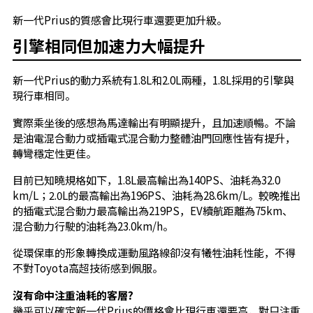
新一代Prius的質感會比現行車還要更加升級。
引擎相同但加速力大幅提升
新一代Prius的動力系統有1.8L和2.0L兩種，1.8L採用的引擎與
現行車相同。
實際乘坐後的感想為馬達輸出有明顯提升，且加速順暢。不論
是油電混合動力或插電式混合動力整體油門回應性皆有提升，
轉彎穩定性更佳。
目前已知曉規格如下，1.8L最高輸出為140PS、油耗為32.0
km/L；2.0L的最高輸出為196PS、油耗為28.6km/L。較晚推出
的插電式混合動力最高輸出為219PS，EV續航距離為75km、
混合動力行駛的油耗為23.0km/h。
從環保車的形象轉換成運動風路線卻沒有犧牲油耗性能，不得
不對Toyota高超技術感到佩服。
沒有命中注重油耗的客層?
幾乎可以確定新一代Prius的價格會比現行車還要高，對只注重