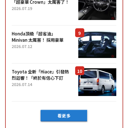
「超豪華 Crown」太厲害了！
採用由「匠人技藝」打造的
2026.07.19
「專屬車色」與運動化「底盤
設定」！還配備專屬豪華...
Honda頂級「超省油」
Minivan 太厲害！ 採用豪華
「真皮座椅」與專屬「黑色內
2026.07.12
裝」！ 每公升可跑約20公里，
兼具優異節能表現與舒適
「三...
Toyota 全新「Hiace」引發熱
烈迴響！「終於有信心下訂
了！」「哪個等級交車最
2026.07.14
快？」討論不斷！但下訂後竟
然還要等「超過半年」才能交
車？...
看更多