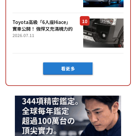
快？」討論不斷！但下訂後竟
然還要等「超過半年」才能交
車？...
Toyota高級「6人座Hiace」
實車公開！ 強悍又充滿魄力的
「全黑設計」搭配特別「豪華
2026.07.11
內裝」！ Premium打造的「限
定Bruno」由...
看更多