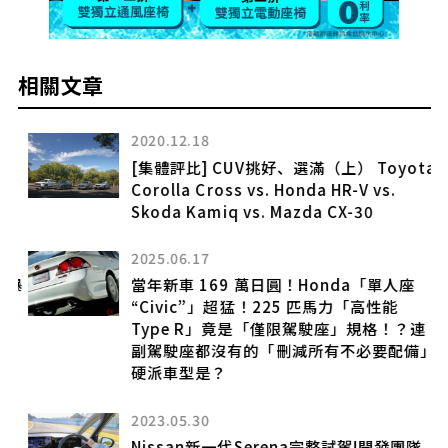
相關文章
2020.12.18
[集體評比] CUV挑好、選滿（上） Toyota
Corolla Cross vs. Honda HR-V vs.
Skoda Kamiq vs. Mazda CX-30
2025.06.17
超
爆
當年新車 169 萬日圓！Honda「單人座
迷
“Civic”」超猛！225 匹馬力「高性能
Type R」竟是「僅限駕駛座」規格！？連
副駕駛座都沒有的「刪減所有不必要配備」
硬派車型是？
2023.05.30
d
Nissan新一代Serena完整試駕!開發團隊