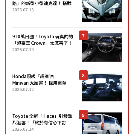
路」的新型小型速克達！ 搭載
能享受超強勁「渦輪感」的動
2026.07.13
力系統！ 採用與高階「Super
Sport」車款相同的...
910萬日圓！Toyota 玩真的的
「超豪華 Crown」太厲害了！
採用由「匠人技藝」打造的
2026.07.19
「專屬車色」與運動化「底盤
設定」！還配備專屬豪華...
Honda頂級「超省油」
Minivan 太厲害！ 採用豪華
「真皮座椅」與專屬「黑色內
2026.07.12
裝」！ 每公升可跑約20公里，
兼具優異節能表現與舒適
「三...
Toyota 全新「Hiace」引發熱
烈迴響！「終於有信心下訂
了！」「哪個等級交車最
2026.07.14