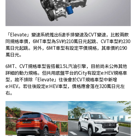
「Elevate」變速系統推出6速手排變速及CVT變速，比較兩款
同規格車價，6MT車型為SV約210萬日元起跳、CVT車型約230
萬日元起跳。另外，6MT車型有設定平價規格，其車價約190
萬日元。
6MT、CVT規格車型皆搭載1.5L汽油引擎，目前尚未公佈其他
詳細的動力規格。但共用底盤平台的City有設定e:HEV規格車
型，故不排除「Elevate」往後會於CVT規格車型中新增
e:HEV。若往後設定e:HEV車型，價格應會落在320萬日元左
右。