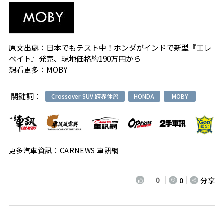
原文出處：
日本でもテスト中！ホンダがインドで新型『エレ
ベイト』発売、現地価格約190万円から
想看更多：
MOBY
關鍵詞：
Crossover SUV 跨界休旅
HONDA
MOBY
更多汽車資訊：CARNEWS 車訊網
0
0
分享