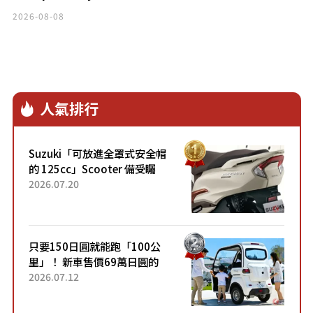
2026-08-08
人氣排行
Suzuki「可放進全罩式安全帽
的 125cc」Scooter 備受矚
目！採用全新流線設計與各項
2026.07.20
升級，騎乘更加舒適！已陸續
開始出口的新款「B...
只要150日圓就能跑「100公
里」！ 新車售價69萬日圓的
「3人座」Trike大受歡迎！ 順
2026.07.12
應時代需求，究竟為何能迅速
熱賣？