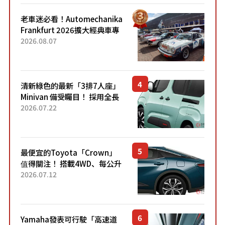
老車迷必看！Automechanika
Frankfurt 2026擴大經典車專
區 1954年珍稀古董車現場修復
2026.08.07
清新綠色的最新「3排7人座」
Minivan 備受矚目！ 採用全長
4.7公尺剛剛好的車身尺寸與
2026.07.22
「滑門」設計！ 還推出467萬
元日圓起的5人座版...
最便宜的Toyota「Crown」
值得關注！ 搭載4WD、每公升
22.4公里低油耗表現超亮眼！
2026.07.12
配備豐富、超越售價水準，堪
稱高CP值代表的「...
Yamaha發表可行駛「高速道