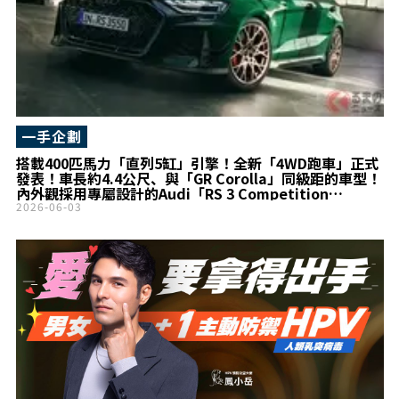
一手企劃
搭載400匹馬力「直列5缸」引擎！全新「4WD跑車」正式
發表！車長約4.4公尺、與「GR Corolla」同級距的車型！
內外觀採用專屬設計的Audi「RS 3 Competition
Limited」登場！
2026-06-03