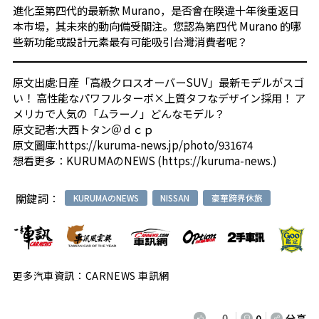
進化至第四代的最新款 Murano，是否會在睽違十年後重返日
本市場，其未來的動向備受關注。您認為第四代 Murano 的哪
些新功能或設計元素最有可能吸引台灣消費者呢？
原文出處:
日産「高級クロスオーバーSUV」最新モデルがスゴ
い！ 高性能なパワフルターボ×上質タフなデザイン採用！ ア
メリカで人気の「ムラーノ」どんなモデル？
原文記者:
大西トタン＠ｄｃｐ
原文圖庫:
https://kuruma-news.jp/photo/931674
想看更多：
KURUMAのNEWS (https://kuruma-news.)
關鍵詞：
KURUMAのNEWS
NISSAN
豪華跨界休旅
更多汽車資訊：CARNEWS 車訊網
0
0
分享