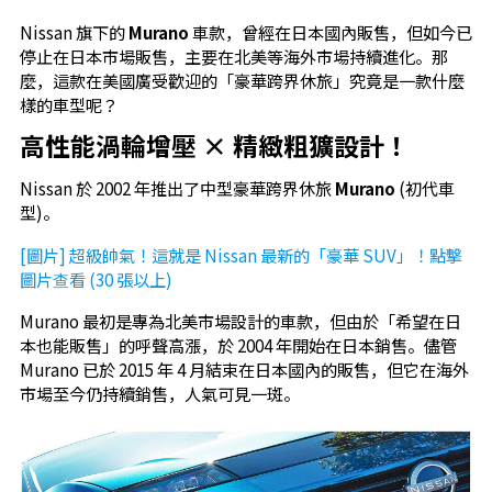
Nissan 旗下的
Murano
車款，曾經在日本國內販售，但如今已
停止在日本市場販售，主要在北美等海外市場持續進化。那
麼，這款在美國廣受歡迎的「豪華跨界休旅」究竟是一款什麼
樣的車型呢？
高性能渦輪增壓 × 精緻粗獷設計！
Nissan 於 2002 年推出了中型豪華跨界休旅
Murano
(初代車
型)。
[圖片] 超級帥氣！這就是 Nissan 最新的「豪華 SUV」！點擊
圖片查看 (30 張以上)
Murano 最初是專為北美市場設計的車款，但由於「希望在日
本也能販售」的呼聲高漲，於 2004 年開始在日本銷售。儘管
Murano 已於 2015 年 4 月結束在日本國內的販售，但它在海外
市場至今仍持續銷售，人氣可見一斑。