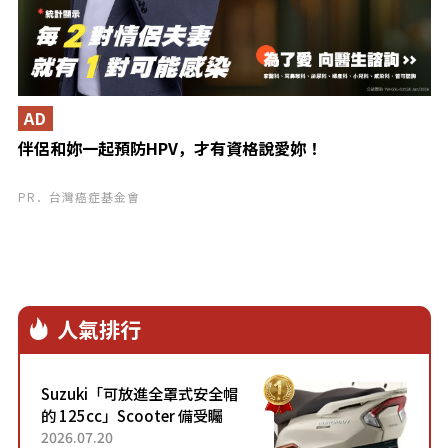
AD
伴侶和妳一起預防HPV，才有資格說愛妳！
PR．台灣癌症基金會
人氣排行
Suzuki「可放進全罩式安全帽
的 125cc」Scooter 備受矚
目！採用全新流線設計與各項
2026.07.20