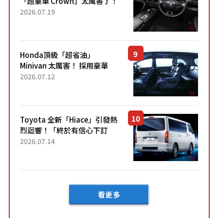
「超豪華 Crown」太厲害了！
採用由「匠人技藝」打造的
2026.07.19
「專屬車色」與運動化「底盤
設定」！還配備專屬豪華...
Honda頂級「超省油」
Minivan 太厲害！ 採用豪華
「真皮座椅」與專屬「黑色內
2026.07.12
裝」！ 每公升可跑約20公里，
兼具優異節能表現與舒適
「三...
Toyota 全新「Hiace」引發熱
烈迴響！「終於有信心下訂
了！」「哪個等級交車最
2026.07.14
快？」討論不斷！但下訂後竟
然還要等「超過半年」才能交
車？...
看更多