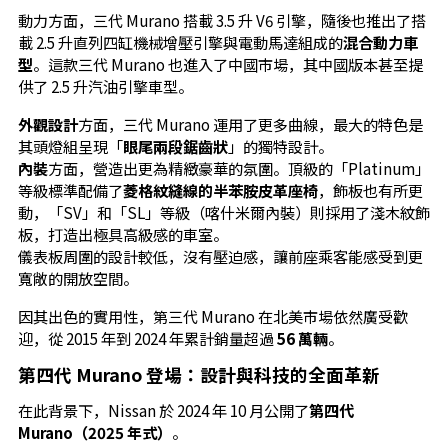
動力方面，三代 Murano 搭載 3.5 升 V6 引擎，隨後也推出了搭
載 2.5 升直列四缸機械增壓引擎與電動馬達組成的
混合動力車
型
。這款三代 Murano 也進入了中國市場，其中國版本甚至提
供了 2.5 升汽油引擎車型。
外觀設計
方面，三代 Murano 運用了更多曲線，最大的特色是
其頭燈組呈現「
眼尾兩段鋸齒狀
」的獨特設計。
內裝
方面，營造出更為精緻豪華的氛圍。頂級的「Platinum」
等級標準配備了
菱格紋縫線的半苯胺皮革座椅
，飾板也有所更
動，「SV」和「SL」等級（喀什米爾內裝）則採用了淺木紋飾
板，打造出極具高級感的車室。
儀表板周圍的設計較低，沒有壓迫感，讓前座乘客能感受到更
寬敞的開放空間。
因其出色的實用性，第三代 Murano 在北美市場依然廣受歡
迎，從 2015 年到 2024 年累計銷量超過
56 萬輛
。
第四代 Murano 登場：設計與科技的全面革新
在此背景下，Nissan 於 2024 年 10 月公開了
第四代
Murano（2025 年式）
。