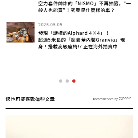
風
空力套件帥炸的「NISMO」不再抽籤，“一
型
般人也能買”！究竟是什麼樣的車？
2025.05.05
發現「謎樣的Alphard 4×4」！
出
超過5米長的「超豪華內裝Granvia」現
身！搭載高級座椅!? 正在海外拍賣中
自
您也可能喜歡這些文章
Recommended by