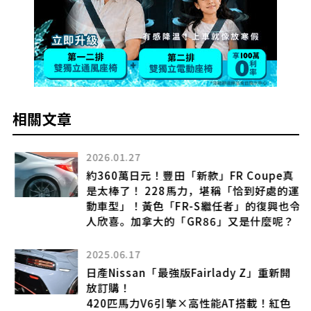
相關文章
2026.01.27
約360萬日元！豐田「新款」FR Coupe真
匹
是太棒了！ 228馬力，堪稱「恰到好處的運
！
動車型」！黃色「FR-S繼任者」的復興也令
人欣喜。加拿大的「GR86」又是什麼呢？
2025.06.17
日產Nissan「最強版Fairlady Z」重新開
小
放訂購！
420匹馬力V6引擎×高性能AT搭載！紅色