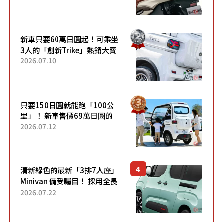
升級，騎乘更加舒適！已陸續
開始出口的新款「B...
新車只要60萬日圓起！可乘坐
3人的「創新Trike」熱銷大賣
成為人氣車款！「養車成本真
2026.07.10
的超便宜！」「150日圓就能
跑100公里」「小朋友坐得...
只要150日圓就能跑「100公
里」！ 新車售價69萬日圓的
「3人座」Trike大受歡迎！ 順
2026.07.12
應時代需求，究竟為何能迅速
熱賣？
清新綠色的最新「3排7人座」
Minivan 備受矚目！ 採用全長
4.7公尺剛剛好的車身尺寸與
2026.07.22
「滑門」設計！ 還推出467萬
元日圓起的5人座版...