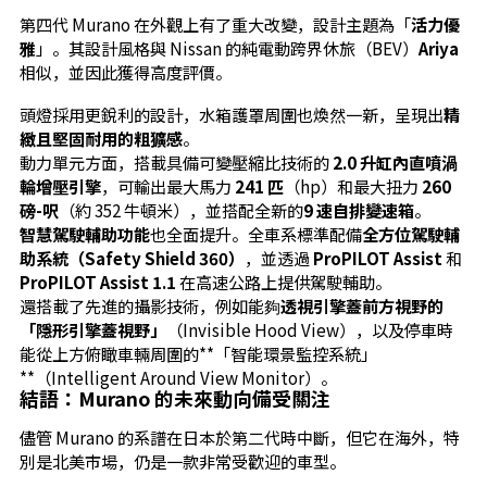
第四代 Murano 在外觀上有了重大改變，設計主題為「
活力優
雅
」。其設計風格與 Nissan 的純電動跨界休旅（BEV）
Ariya
相似，並因此獲得高度評價。
頭燈採用更銳利的設計，水箱護罩周圍也煥然一新，呈現出
精
緻且堅固耐用的粗獷感
。
動力單元方面，搭載具備可變壓縮比技術的
2.0 升缸內直噴渦
輪增壓引擎
，可輸出最大馬力
241 匹
（hp）和最大扭力
260
磅-呎
（約 352 牛頓米），並搭配全新的
9 速自排變速箱
。
智慧駕駛輔助功能
也全面提升。全車系標準配備
全方位駕駛輔
助系統（Safety Shield 360）
，並透過
ProPILOT Assist
和
ProPILOT Assist 1.1
在高速公路上提供駕駛輔助。
還搭載了先進的攝影技術，例如能夠
透視引擎蓋前方視野的
「隱形引擎蓋視野」
（Invisible Hood View），以及停車時
能從上方俯瞰車輛周圍的**「智能環景監控系統」
**（Intelligent Around View Monitor）。
結語：Murano 的未來動向備受關注
儘管 Murano 的系譜在日本於第二代時中斷，但它在海外，特
別是北美市場，仍是一款非常受歡迎的車型。