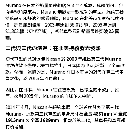
Murano 在日本的銷量最終約落在 3 至 4 萬輛，成績尚可。但
從全球角度來看，Murano 無疑是一款成功的車型。憑藉其獨
特的設計和舒適的駕乘體驗，Murano 在北美市場獲得高度評
價，銷量屢創佳績：2003 年達到 56,075 輛，2006 年達到
81,362 輛（初代高峰），初代車型累計銷量最終突破
35 萬
輛
。
二代與三代的演進：在北美持續發光發熱
初代車型的熱銷促使 Nissan 於
2008 年推出第二代 Murano
。
這次改款不僅在北美市場推出，日本國內也同步進行了全面改
款。然而，遺憾的是，Murano 在日本市場的銷售在第二代車
型之後，於
2015 年 4 月終止
。
因此，在日本，Murano 往往被視為「已停產的車款」。然
而，來到 2025 年，Murano 的血脈並未中斷。
2014 年 4 月，Nissan 在紐約車展上全球首度發表了
第三代
Murano
。這款第三代車型的車身尺寸為
全長 4887mm × 全寬
1915mm × 全高 1689mm
，相較於第二代，其車長和車寬都
有所增加。