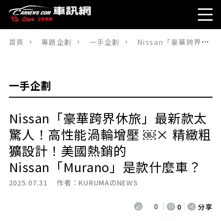
首頁
專題企劃
一手企劃
Nissan「豪華跨界休旅」最新款太驚人！高性能渦輪增壓 ￼× 精緻粗獷設計！美國熱銷的 Nissan「Murano」是款什麼車？
一手企劃
Nissan「豪華跨界休旅」最新款太
驚人！高性能渦輪增壓 ￼× 精緻粗
獷設計！美國熱銷的
Nissan「Murano」是款什麼車？
2025.07.31 作者：
KURUMAのNEWS
0
0
分享