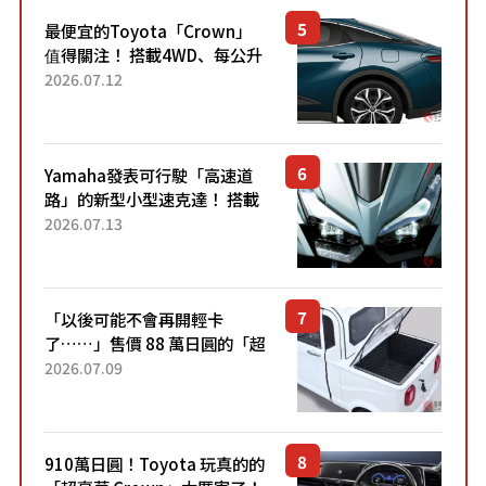
最便宜的Toyota「Crown」
值得關注！ 搭載4WD、每公升
22.4公里低油耗表現超亮眼！
2026.07.12
配備豐富、超越售價水準，堪
稱高CP值代表的「...
Yamaha發表可行駛「高速道
路」的新型小型速克達！ 搭載
能享受超強勁「渦輪感」的動
2026.07.13
力系統！ 採用與高階「Super
Sport」車款相同的...
「以後可能不會再開輕卡
了……」售價 88 萬日圓的「超
迷你輕型貨車」引發兩極評
2026.07.09
價！「150 日圓就能跑 100 公
里！」「免驗車真的太棒
了！...
910萬日圓！Toyota 玩真的的