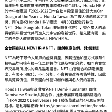
每年針對當年度推出的市售車款進行綜合評比，Honda HR-V
於本年度獲選「2021-2022日本自動車殿堂最佳設計大賞Car
Design of the Year」。Honda Taiwan 為了擴大傳遞顧客之喜
悅，同時慶祝Honda HR-V 獲獎，4月30日起發行數位
NFT（Non Fungible Token 非同質化代幣），號召廣大的消
費者與年輕世代共同進入元宇宙的嶄新世界，搶先擁有獨一無
二的全新大改款數位版ALL NEW HR-V。
全台獨創
ALL NEW HR-V NFT
，開創車廠首例、引爆話題
NFT為時下最令人風靡的虛擬資產，因其透過加密方式讓每件
藝術品均可擁有獨一無二的數位代碼及智能合約，如同真實世
界交易時所提供的真品鑑定證書。NFT 由智能合約鑄造後產
出，有著不可取代、不可分割、不會被竄改等防偽特性，因此
頗具蒐藏價值，深受國內外藝術創作者與名人們的喜愛。
Honda Taiwan與台灣知名NFT Demi-Human設計團隊
Demiverse Studio共同合作，推出專屬區塊鏈編碼鑄造的
「HR-V 2022 X Demiverse」NFT藝術蒐藏品於4月30日開放
競標。活動專屬網頁:
https://opensea.io/collection/honda-
hr-v-2022-x-demiverse
Honda秉持創辦人本田宗一郎不斷勇