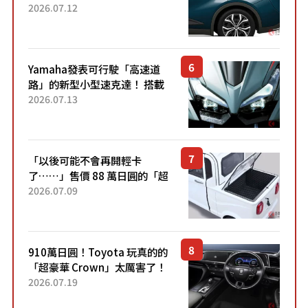
22.4公里低油耗表現超亮眼！
2026.07.12
配備豐富、超越售價水準，堪
稱高CP值代表的「...
Yamaha發表可行駛「高速道
路」的新型小型速克達！ 搭載
能享受超強勁「渦輪感」的動
2026.07.13
力系統！ 採用與高階「Super
Sport」車款相同的...
「以後可能不會再開輕卡
了……」售價 88 萬日圓的「超
迷你輕型貨車」引發兩極評
2026.07.09
價！「150 日圓就能跑 100 公
里！」「免驗車真的太棒
了！...
910萬日圓！Toyota 玩真的的
「超豪華 Crown」太厲害了！
採用由「匠人技藝」打造的
2026.07.19
「專屬車色」與運動化「底盤