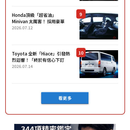
設定」！還配備專屬豪華...
Honda頂級「超省油」
Minivan 太厲害！ 採用豪華
「真皮座椅」與專屬「黑色內
2026.07.12
裝」！ 每公升可跑約20公里，
兼具優異節能表現與舒適
「三...
Toyota 全新「Hiace」引發熱
烈迴響！「終於有信心下訂
了！」「哪個等級交車最
2026.07.14
快？」討論不斷！但下訂後竟
然還要等「超過半年」才能交
車？...
看更多