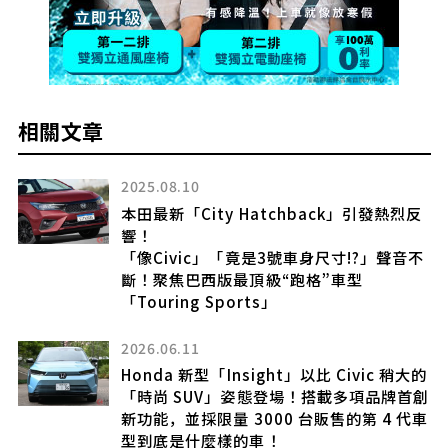
相關文章
25.08.10
2021.0
田最新「City Hatchback」引發熱烈反
公佈H
！
基調以
像Civic」「竟是3號車身尺寸!?」聲音不
！聚焦巴西版最頂級“跑格”車型
2025.0
Touring Sports」
搭載日
Hond
26.06.11
Hond
onda 新型「Insight」以比 Civic 稍大的
時尚 SUV」姿態登場！搭載多項品牌首創
2026.0
功能，並採限量 3000 台販售的第 4 代車
Hon
到底是什麼樣的車！