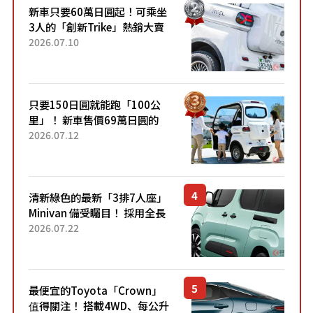
新車只要60萬日圓起！可乘坐
3人的「創新Trike」熱銷大賣
成為人氣車款！「養車成本真
2026.07.10
的超便宜！」「150日圓就能
跑100公里」「小朋友坐得...
只要150日圓就能跑「100公
里」！ 新車售價69萬日圓的
「3人座」Trike大受歡迎！ 順
2026.07.12
應時代需求，究竟為何能迅速
熱賣？
清新綠色的最新「3排7人座」
Minivan 備受矚目！ 採用全長
4.7公尺剛剛好的車身尺寸與
2026.07.22
「滑門」設計！ 還推出467萬
元日圓起的5人座版...
最便宜的Toyota「Crown」
值得關注！ 搭載4WD、每公升