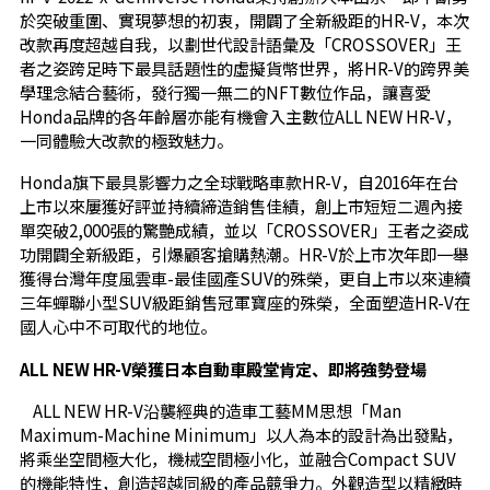
於突破重圍、實現夢想的初衷，開闢了全新級距的HR-V，本次
改款再度超越自我，以劃世代設計語彙及「CROSSOVER」王
者之姿跨足時下最具話題性的虛擬貨幣世界，將HR-V的跨界美
學理念結合藝術，發行獨一無二的NFT數位作品，讓喜愛
Honda品牌的各年齡層亦能有機會入主數位ALL NEW HR-V，
一同體驗大改款的極致魅力。
Honda旗下最具影響力之全球戰略車款HR-V，自2016年在台
上市以來屢獲好評並持續締造銷售佳績，創上市短短二週內接
單突破2,000張的驚艷成績，並以「CROSSOVER」王者之姿成
功開闢全新級距，引爆顧客搶購熱潮。HR-V於上市次年即一舉
獲得台灣年度風雲車-最佳國產SUV的殊榮，更自上市以來連續
三年蟬聯小型SUV級距銷售冠軍寶座的殊榮，全面塑造HR-V在
國人心中不可取代的地位。
ALL NEW HR-V
榮獲日本自動車殿堂肯定、即將強勢登場
ALL NEW HR-V沿襲經典的造車工藝MM思想「Man
Maximum-Machine Minimum」以人為本的設計為出發點，
將乘坐空間極大化，機械空間極小化，並融合Compact SUV
的機能特性，創造超越同級的產品競爭力。外觀造型以精緻時