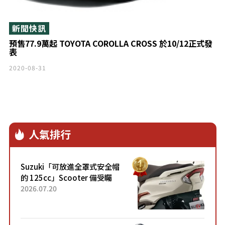
新聞快訊
預售77.9萬起 TOYOTA COROLLA CROSS 於10/12正式發
表
2020-08-31
人氣排行
Suzuki「可放進全罩式安全帽
的 125cc」Scooter 備受矚
目！採用全新流線設計與各項
2026.07.20
升級，騎乘更加舒適！已陸續
開始出口的新款「B...