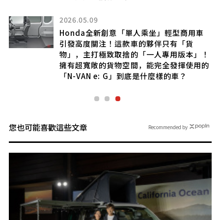
量車體
看」聲浪
26.05.09
onda全新創意「單人乘坐」輕型商用車
發高度關注！這款車的夥伴只有「貨
」，主打極致取捨的「一人專用版本」！
有超寬敞的貨物空間，能完全發揮使用的
N-VAN e: G」到底是什麼樣的車？
您也可能喜歡這些文章
Recommended by