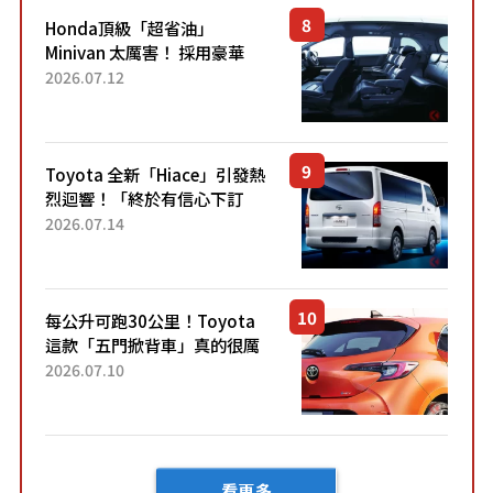
Honda頂級「超省油」
Minivan 太厲害！ 採用豪華
「真皮座椅」與專屬「黑色內
2026.07.12
裝」！ 每公升可跑約20公里，
兼具優異節能表現與舒適
「三...
Toyota 全新「Hiace」引發熱
烈迴響！「終於有信心下訂
了！」「哪個等級交車最
2026.07.14
快？」討論不斷！但下訂後竟
然還要等「超過半年」才能交
車？...
每公升可跑30公里！Toyota
這款「五門掀背車」真的很厲
害！ 擁有全長4.3公尺的「剛剛
2026.07.10
好車身尺寸」，配備全面升
級！ 採Hybrid專屬設...
看更多