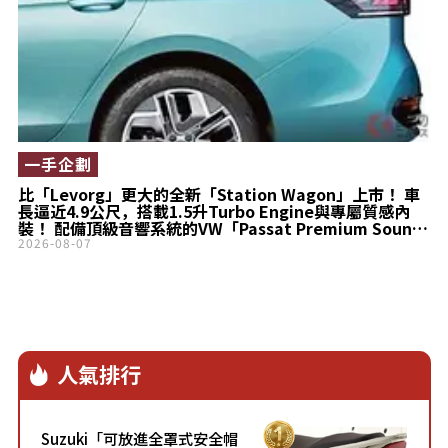
一手企劃
比「Levorg」更大的全新「Station Wagon」上市！ 車
長逼近4.9公尺，搭載1.5升Turbo Engine與專屬質感內
裝！ 配備頂級音響系統的VW「Passat Premium Sound
Edition」到底有什麼魅力？
2026-08-07
人氣排行
Suzuki「可放進全罩式安全帽