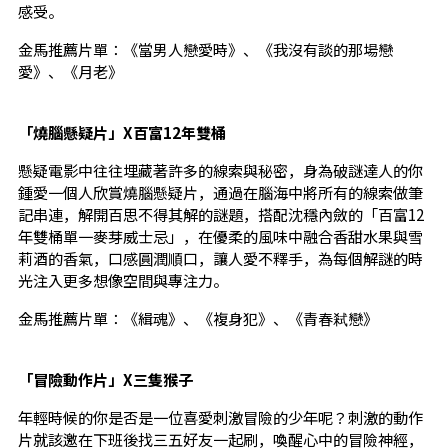
感受。
金馬推薦片單：《當男人戀愛時》、《我沒有談的那場戀
愛》、《月老》
「燒腦懸疑片」X百富12年雙桶
懸疑電影中往往埋藏著許多的線索與秘密，身為破謎達人的你
鍾愛一個人欣賞燒腦懸疑片，通過在腦海中將所有的線索做筆
記串連，解開百思不得其解的謎題，搭配沈穩內斂的「百富12
年雙桶單一麥芽威士忌」，在優柔的風味中融合香甜水果與雪
莉酒的香氣，口感圓潤順口，讓人愛不釋手，為每個解謎的時
光注入更多想像空間與專注力。
金馬推薦片單：《緝魂》、《複身犯》、《青春弒戀》
「冒險動作片」X三隻猴子
年輕時候的你是否是一位喜愛刺激冒險的少年呢？刺激的動作
片就該邀在下班後找三五好友一起刷，喚醒心中的冒險神經，