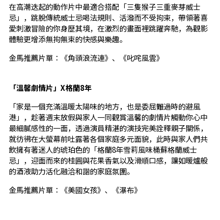
在高潮迭起的動作片中最適合搭配「三隻猴子三重麥芽威士
忌」，跳脫傳統威士忌喝法規則、活潑而不受拘束，帶領著喜
愛刺激冒險的你身歷其境，在激烈的畫面裡跳躍奔馳，為觀影
體驗更增添無拘無束的快感與樂趣。
金馬推薦片單：《角頭浪流連》、《叱咤風雲》
「溫馨劇情片」X格蘭8年
「家是一個充滿溫暖太陽味的地方，也是委屈難過時的避風
港」，趁著週末放假與家人一同觀賞溫馨的劇情片觸動你心中
最細膩感性的一面，透過演員精湛的演技完美詮釋親子關係，
就彷彿在大螢幕前吐露著各個家庭多元面貌，此時與家人們共
飲擁有著迷人的琥珀色的「格蘭8年雪莉風味桶蘇格蘭威士
忌」，迎面而來的桂圓與花果香氣以及滑順口感，讓如暖爐般
的酒液助力活化融洽和諧的家庭氛圍。
金馬推薦片單：《美國女孩》、《瀑布》