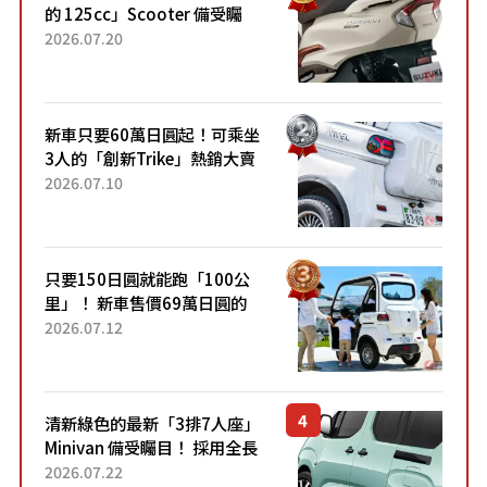
的 125cc」Scooter 備受矚
目！採用全新流線設計與各項
2026.07.20
升級，騎乘更加舒適！已陸續
開始出口的新款「B...
新車只要60萬日圓起！可乘坐
3人的「創新Trike」熱銷大賣
成為人氣車款！「養車成本真
2026.07.10
的超便宜！」「150日圓就能
跑100公里」「小朋友坐得...
只要150日圓就能跑「100公
里」！ 新車售價69萬日圓的
「3人座」Trike大受歡迎！ 順
2026.07.12
應時代需求，究竟為何能迅速
熱賣？
清新綠色的最新「3排7人座」
Minivan 備受矚目！ 採用全長
4.7公尺剛剛好的車身尺寸與
2026.07.22