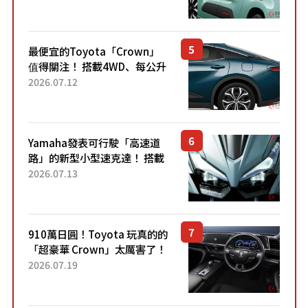
「滑門」設計！ 還推出467萬
元日圓起的5人座版...
最便宜的Toyota「Crown」
值得關注！ 搭載4WD、每公升
22.4公里低油耗表現超亮眼！
2026.07.12
配備豐富、超越售價水準，堪
稱高CP值代表的「...
Yamaha發表可行駛「高速道
路」的新型小型速克達！ 搭載
能享受超強勁「渦輪感」的動
2026.07.13
力系統！ 採用與高階「Super
Sport」車款相同的...
910萬日圓！Toyota 玩真的的
「超豪華 Crown」太厲害了！
採用由「匠人技藝」打造的
2026.07.19
「專屬車色」與運動化「底盤
設定」！還配備專屬豪華...