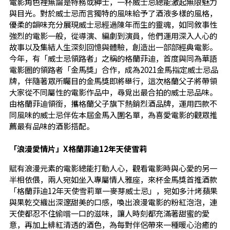
電影角色裡無論是特務或紳士，一杯威士忌總能激起無限魅力
與目光。對於威士忌而言獨特的風味給予了酒液多樣的風格，
優柔的韻味充分展現威士忌經過陳年而生的靈魂，如同敘事性
強烈的電影一般，從導演、編劇到演員，他們運用深入人心的
故事以及集結人生深刻回憶與體驗，創造出一部部經典電影。
今年，有「威士忌領路者」之稱的格蘭菲迪，首度與同為華語
電影圈的領路者「金馬獎」合作，成為2021金馬指定威士忌品
牌，伴隨著眾所矚目的金馬獎即將舉行，這次格蘭父子將帶領
大家從不同屬性的電影作品中，尋覓出最合拍的威士忌品味。
由格蘭菲迪領銜，攜格蘭父子旗下熱銷烈酒品牌，運用四款不
同風味的威士忌伴佐本屆金馬入圍名單，為喜愛電影的觀眾推
薦最有品味的酒影搭配。
「浪漫愛情片」X格蘭菲迪
12年
天使雪莉
賦有浪漫元素的電影總能打動人心，觀看電影時與心愛的另一
半相依偎，兩人宛如坐入專屬情人雅座，來杯金馬獎首推酒款
「格蘭菲迪12年天使雪莉單一麥芽威士忌」，宛如多汁烤蘋果
與果乾交織出深邃甜美的口感，喚出浪漫電影的粉紅泡泡，連
天使都忍不住偷嚐一口的滋味，讓人時刻都充滿著甜蜜的愛
意，再加上緋紅清透的酒色，為每對伴侶帶來一種暖心治癒的