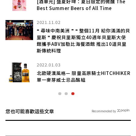
[酒單元] 盛夏好啤：夏日限定的微醺 The
旅
Best Summer Beers of All Time
2021.11.02
❝ 尋味中南美洲 ❞ ❝ 整個11月 給你滿滿的貝
里斯 ❞ 慶祝貝里斯獨立40週年貝里斯大使
館攜手ABV加勒比海餐酒館 推出10道貝里
斯傳統料理
2022.01.03
北歐硬漢風格— 限量高原騎士HITCHHIKER
單一麥芽威士忌品酩組
您也可能喜歡這些文章
Recommended by