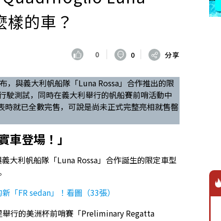
什麼樣的車？
0
0
分享
年5月20日宣布，與義大利帆船隊「Luna Rossa」合作推出的限
ossa」已完成行駛測試，同時在義大利舉行的帆船賽前哨活動中
發表時就已全數完售，可說是尚未正式完整亮相就售罄
a實車登場！」
日宣布，與義大利帆船隊「Luna Rossa」合作誕生的限定車型
測。
「FR sedan」！看圖（33張）
洲杯前哨賽「Preliminary Regatta