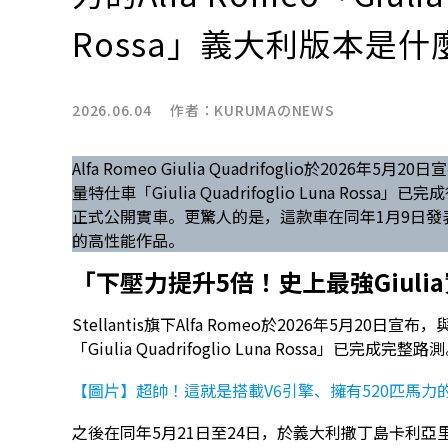
Rossa」義大利版本是
2026.06.04 作者：
KURUMAのNEWS
Alfa Romeo Giulia Quadrifoglio於2026
量特仕車「Giulia Quadrifoglio Luna R
正式公開實車。更驚人的是，這款車在同年1月9日
的高性能作品。
「下壓力提升5倍！史上最強Giuli
Stellantis旗下Alfa Romeo於2026年5月20
「Giulia Quadrifoglio Luna Rossa」已完成完整路
【圖片】超帥！這就是搭載V6引擎、擁有520匹馬力的新
之後在同年5月21日至24日，於義大利撒丁島卡利亞里舉行的美