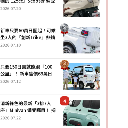
帽的 125cc」Scooter 備受
矚目！採用全新流線設計與
2026.07.20
各項升級，騎乘更加舒適！
已陸續開始出口的新款
「B...
新車只要60萬日圓起！可乘
坐3人的「創新Trike」熱銷
大賣成為人氣車款！「養車
2026.07.10
成本真的超便宜！」「150
日圓就能跑100公里」「小
朋友坐得...
只要150日圓就能跑「100
公里」！ 新車售價69萬日
圓的「3人座」Trike大受歡
2026.07.12
迎！ 順應時代需求，究竟
為何能迅速熱賣？
清新綠色的最新「3排7人
座」Minivan 備受矚目！ 採
用全長4.7公尺剛剛好的車
2026.07.22
身尺寸與「滑門」設計！