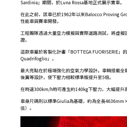
Sardinia」期間，於Luna Rossa基地正式展示實車。
在此之前，該車已於1962年以來Balocco Proving 
性能車與賽車開發。
工程團隊透過大量空力模擬與實際道路測試，將虛擬
證。
這款車屬於客製化計畫「BOTTEGA FUORISER
Quadrifoglio」。
最大亮點在於極端強化的空氣力學設計。車輛搭載全
後翼等設計，使下壓力相較標準版提升至5倍。
在時速300km/h時可產生約140kg下壓力，大幅提
車身尺碼則以標準Giulia為基礎，約為全長4636mm
值）。