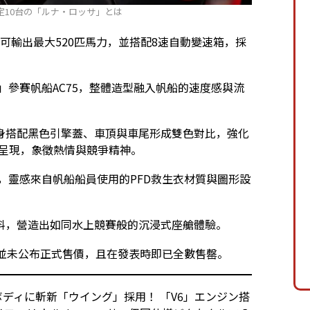
定10台の「ルナ・ロッサ」とは
，可輸出最大520匹馬力，並搭配8速自動變速箱，採
sa」參賽帆船AC75，整體造型融入帆船的速度感與流
身搭配黑色引擎蓋、車頂與車尾形成雙色對比，強化
紅色呈現，象徵熱情與競爭精神。
造，靈感來自帆船船員使用的PFD救生衣材質與圖形設
料，營造出如同水上競賽般的沉浸式座艙體驗。
方並未公布正式售價，且在發表時即已全數售罄。
mボディに斬新「ウイング」採用！ 「V6」エンジン搭