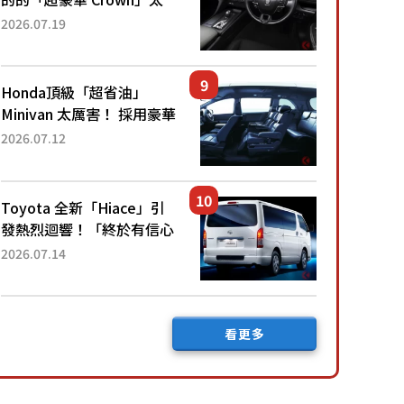
厲害了！採用由「匠人技
2026.07.19
藝」打造的「專屬車色」與
運動化「底盤設定」！還配
備專屬豪華...
Honda頂級「超省油」
Minivan 太厲害！ 採用豪華
「真皮座椅」與專屬「黑色
2026.07.12
內裝」！ 每公升可跑約20
公里，兼具優異節能表現與
舒適「三...
Toyota 全新「Hiace」引
發熱烈迴響！「終於有信心
下訂了！」「哪個等級交車
2026.07.14
最快？」討論不斷！但下訂
後竟然還要等「超過半年」
才能交車？...
看更多