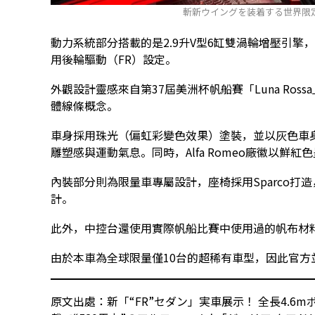
斬新ウイングを装着する世界限
動力系統部分搭載的是2.9升V型6缸雙渦輪增壓引擎
用後輪驅動（FR）設定。
外觀設計靈感來自第37屆美洲杯帆船賽「Luna Ros
體線條概念。
車身採用珠光（偏虹彩變色效果）塗裝，並以灰色車
雕塑感與運動氣息。同時，Alfa Romeo廠徽以鮮
內裝部分則為限量車專屬設計，座椅採用Sparco打
計。
此外，中控台還使用實際帆船比賽中使用過的帆布材
由於本車為全球限量僅10台的超稀有車型，因此官
原文出處：新「“FR”セダン」実車展示！ 全長4.6