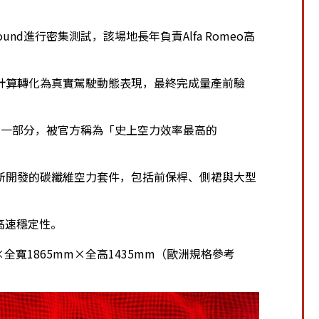
Ground進行密集測試，該場地長年負責Alfa Romeo高
計算轉化為真實駕駛動態表現，最終完成量產前驗
IE」的一部分，被官方稱為「史上空力效率最高的
新開發的碳纖維空力套件，包括前保桿、側裙與大型
升高速穩定性。
×全寬1865mm×全高1435mm（歐洲規格參考