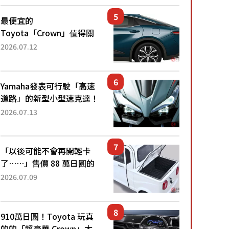
還推出467萬元日圓起的5
人座版...
最便宜的
Toyota「Crown」值得關
注！ 搭載4WD、每公升
2026.07.12
22.4公里低油耗表現超亮
眼！ 配備豐富、超越售價
水準，堪稱高CP值代表的
Yamaha發表可行駛「高速
「...
道路」的新型小型速克達！
搭載能享受超強勁「渦輪
2026.07.13
感」的動力系統！ 採用與
高階「Super Sport」車款
相同的...
「以後可能不會再開輕卡
了……」售價 88 萬日圓的
「超迷你輕型貨車」引發兩
2026.07.09
極評價！「150 日圓就能跑
100 公里！」「免驗車真的
太棒了！...
910萬日圓！Toyota 玩真
的的「超豪華 Crown」太