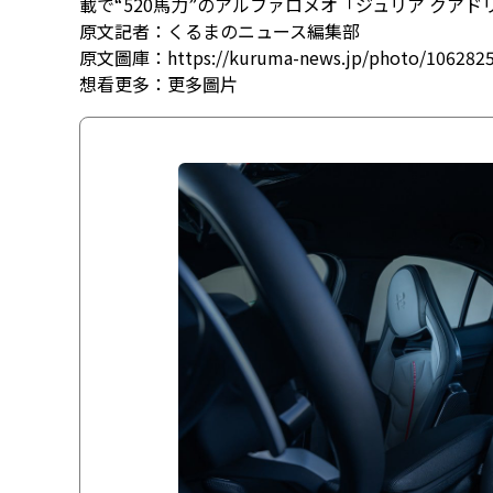
載で“520馬力”のアルファロメオ「ジュリア クア
原文記者：くるまのニュース編集部
原文圖庫：https://kuruma-news.jp/photo/106282
想看更多：
更多圖片