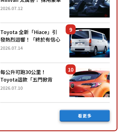
「真皮座椅」與專屬「黑色
2026.07.12
內裝」！ 每公升可跑約20
公里，兼具優異節能表現與
舒適「三...
Toyota 全新「Hiace」引
發熱烈迴響！「終於有信心
下訂了！」「哪個等級交車
2026.07.14
最快？」討論不斷！但下訂
後竟然還要等「超過半年」
才能交車？...
每公升可跑30公里！
Toyota這款「五門掀背
車」真的很厲害！ 擁有全
2026.07.10
長4.3公尺的「剛剛好車身
尺寸」，配備全面升級！
採Hybrid專屬設...
看更多