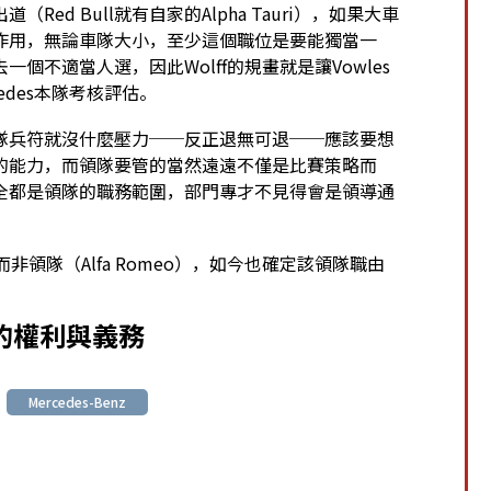
d Bull就有自家的Alpha Tauri），如果大車
作用，無論車隊大小，至少這個職位是要能獨當一
不適當人選，因此Wolff的規畫就是讓Vowles
cedes本隊考核評估。
掌該隊兵符就沒什麼壓力──反正退無可退──應該要想
的能力，而領隊要管的當然遠遠不僅是比賽策略而
全都是領隊的職務範圍，部門專才不見得會是領導通
長、而非領隊（Alfa Romeo），如今也確定該領隊職由
的權利與義務
Mercedes-Benz