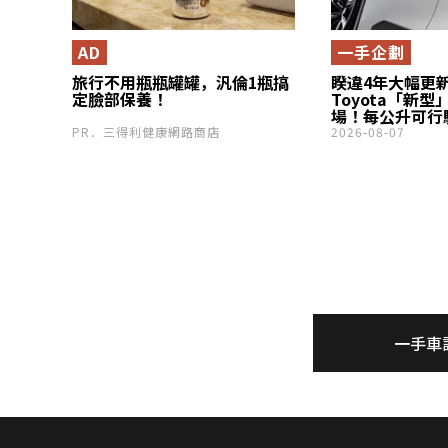
AD
一手企劃
旅行不用瓶瓶罐罐，汎倫1瓶搞
睽違4年大幅更新
定臉部保養！
Toyota「新型
場！每公升可行駛
有349匹馬力版
PR．三得利健康網路商店
2026-08-07
Sedan！搭載紅色
新設計的「Cros
光！
一手車