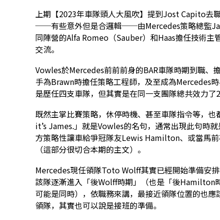
上期【2023年車隊頭人大風吹】提到Jost Capito
──有些意外但是合邏輯──由Mercedes策略總監Jame
同陣營的Alfa Romeo（Sauber）和Haas擔任技術主
交流。
Vowles於Mercedes前前前身的BAR車隊時期到
手為Brawn時擔任策略工程師，及至成為Merced
是歷任四支車隊，但其實是在同一支團隊總共效力了2
既然主掌比賽策略，休停時機、甚至車隊指令等，也都是他
it’s James.」就是Vowles的名句，通常出現此
方策略性讓車給爭冠隊友Lewis Hamilton、或當
（這部分很切合本期的主文）。
Mercedes現任領隊Toto Wolff其實已經開始
該隊逐漸進入「後Wolff時期」（也是「後Hamilto
可能是同時），依職務來講，最接近領隊位置的也應該是Vow
領隊，其實也可以說是接班的準備。