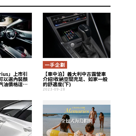
一手企劃
rius」上市引
【車中泊】義大利中古露營車
可以選內裝顏
介紹!收納空間充足、如家一般
汽油價格這麼
的舒適度(下)
幫了大忙」獲
2023-09-28
一方面也有人
以在Civic之
? 兼具高質感
ius」頂級車型