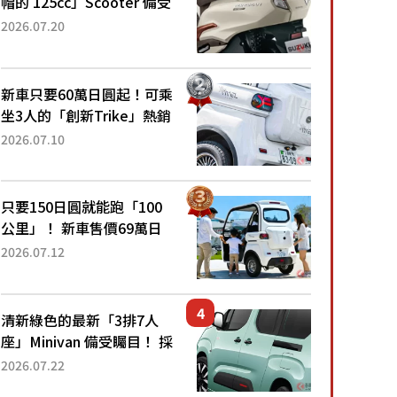
帽的 125cc」Scooter 備受
矚目！採用全新流線設計與
2026.07.20
各項升級，騎乘更加舒適！
已陸續開始出口的新款
「B...
新車只要60萬日圓起！可乘
坐3人的「創新Trike」熱銷
大賣成為人氣車款！「養車
2026.07.10
成本真的超便宜！」「150
日圓就能跑100公里」「小
朋友坐得...
只要150日圓就能跑「100
公里」！ 新車售價69萬日
圓的「3人座」Trike大受歡
2026.07.12
迎！ 順應時代需求，究竟
為何能迅速熱賣？
清新綠色的最新「3排7人
座」Minivan 備受矚目！ 採
用全長4.7公尺剛剛好的車
2026.07.22
身尺寸與「滑門」設計！