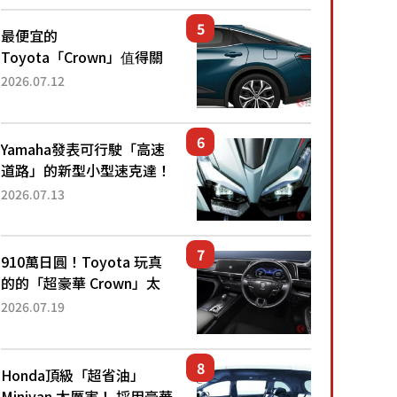
還推出467萬元日圓起的5
人座版...
最便宜的
Toyota「Crown」值得關
注！ 搭載4WD、每公升
2026.07.12
22.4公里低油耗表現超亮
眼！ 配備豐富、超越售價
水準，堪稱高CP值代表的
Yamaha發表可行駛「高速
「...
道路」的新型小型速克達！
搭載能享受超強勁「渦輪
2026.07.13
感」的動力系統！ 採用與
高階「Super Sport」車款
相同的...
910萬日圓！Toyota 玩真
的的「超豪華 Crown」太
厲害了！採用由「匠人技
2026.07.19
藝」打造的「專屬車色」與
運動化「底盤設定」！還配
備專屬豪華...
Honda頂級「超省油」
Minivan 太厲害！ 採用豪華