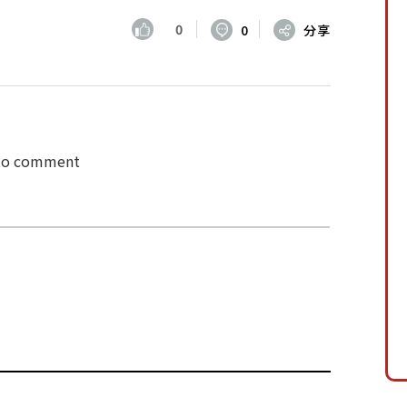
0
0
分享
 to comment