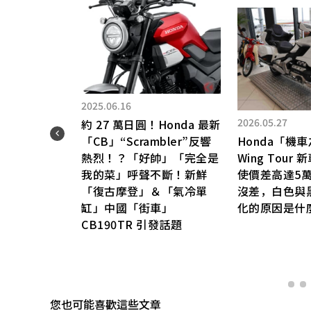
2025.06.16
2026.05.27
約 27 萬日圓！Honda 最新
V廂
「CB」“Scrambler”反響
Honda「機車
熱烈！？「好帥」「完全是
Wing Tour
現
我的菜」呼聲不斷！新鮮
使價差高達5萬
「復古摩登」＆「氣冷單
沒差，白色與
缸」中國「街車」
化的原因是什
CB190TR 引發話題
您也可能喜歡這些文章