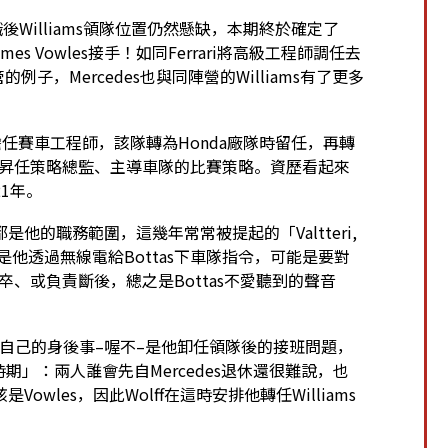
去職後Williams領隊位置仍然懸缺，本期終於確定了
s Vowles接手！如同Ferrari將高級工程師調任去
管的例子，Mercedes也與同陣營的Williams有了更多
職、擔任賽車工程師，該隊轉為Honda廠隊時留任，再轉
es時昇任策略總監、主導車隊的比賽策略。資歷看起來
1年。
的職務範圍，這幾年常常被提起的「Valtteri,
句時就是他透過無線電給Bottas下車隊指令，可能是要對
馬前卒、或負責斷後，總之是Bottas不愛聽到的聲音
準備安排自己的身後事–喔不–是他卸任領隊後的接班問題，
n時期」：兩人誰會先自Mercedes退休還很難說，也
les，因此Wolff在這時安排他轉任Williams