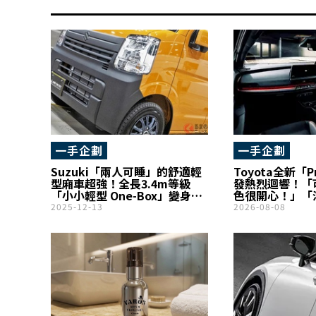
一手企劃
一手企劃
Suzuki「兩人可睡」的舒適輕
Toyota全新「P
型廂車超強！全長3.4m等級
發熱烈迴響！「
「小小輕型 One-Box」變身
色很開心！」「
「車中過夜專用車」！停車時
高，低油耗真的
2025-12-13
2026-08-08
也能使用「冷氣」的 Smile
得不少好評！另
Factory 輕型露營車「Off
表示「還真讓人難
Time Village」成焦點
間做選擇……」!
設計魅力的「Pr
成為話題！