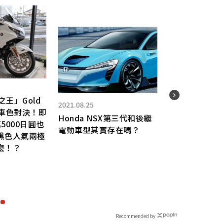
之王」Gold
2021.08.25
2022.
 新車色對決！即
Honda NSX第三代和後繼
Hon
5000日圓也
電動車型其實存在嗎？
獲日
黑色人氣兩極
大賞
麼！？
撼登
Recommended by