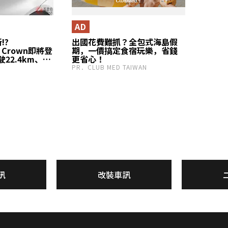
AD
!?
出國花費難抓？全包式海島假
」Crown即將登
期，一價搞定食宿玩樂，省錢
22.4km、還
更省心！
本的SUV
PR．CLUB MED TAIWAN
Caliper與全
sover」曝
訊
改裝車訊