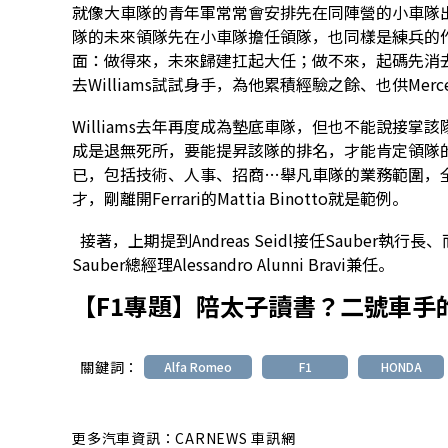
就像大車隊的青年軍常常會安排先在同陣營的小車隊出道（Re
隊的未來領隊先在小車隊擔任領隊，也同樣是練兵的
面：做得來，未來歸建扛起大任；做不來，起碼先消去一個
去Williams試試身手，為他累積經驗之餘、也供Mer
Williams去年再度成為墊底車隊，但也不能說接
成是退無死所，要能提昇該隊的排名，才能肯定領隊
已，包括技術、人事、招商…舉凡車隊的業務範圍，
才，剛離開Ferrari的Mattia Binotto就是範例。
接著，上期提到Andreas Seidl接任Sauber執行
Sauber總經理Alessandro Alunni Bravi兼任。
【F1專題】陪太子讀書？二號車手
關鍵詞：
Alfa Romeo
F1
HONDA
更多汽車資訊：CARNEWS 車訊網