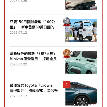
目！採用全新流線設計與各項
2026.07.20
升級，騎乘更加舒適！已陸續
開始出口的新款「B...
只要150日圓就能跑「100公
里」！ 新車售價69萬日圓的
「3人座」Trike大受歡迎！ 順
2026.07.12
應時代需求，究竟為何能迅速
熱賣？
清新綠色的最新「3排7人座」
Minivan 備受矚目！ 採用全長
4.7公尺剛剛好的車身尺寸與
2026.07.22
「滑門」設計！ 還推出467萬
元日圓起的5人座版...
最便宜的Toyota「Crown」
值得關注！ 搭載4WD、每公升
22.4公里低油耗表現超亮眼！
2026.07.12
配備豐富、超越售價水準，堪
稱高CP值代表的「...