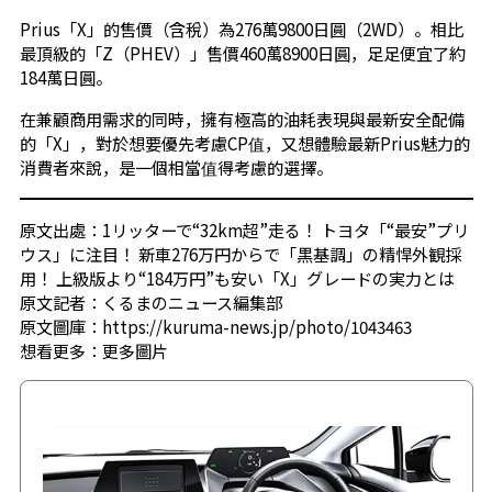
Prius「X」的售價（含稅）為276萬9800日圓（2WD）。相比
最頂級的「Z（PHEV）」售價460萬8900日圓，足足便宜了約
184萬日圓。
在兼顧商用需求的同時，擁有極高的油耗表現與最新安全配備
的「X」，對於想要優先考慮CP值，又想體驗最新Prius魅力的
消費者來說，是一個相當值得考慮的選擇。
原文出處：1リッターで“32km超”走る！ トヨタ「“最安”プリ
ウス」に注目！ 新車276万円からで「黒基調」の精悍外観採
用！ 上級版より“184万円”も安い「X」グレードの実力とは
原文記者：くるまのニュース編集部
原文圖庫：https://kuruma-news.jp/photo/1043463
想看更多：
更多圖片