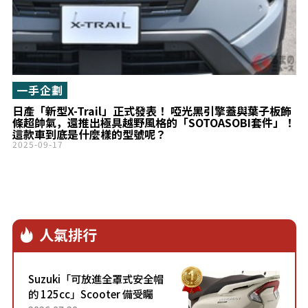
一手企劃
日產「新型X-Trail」正式發表！ 啞光黑引擎蓋與葉子板飾
條超帥氣，還推出極具越野風格的「SOTOASOBI套件」！
這款車到底是什麼樣的型號呢？
2025-09-17
人氣排行
Suzuki「可放進全罩式安全帽
的 125cc」Scooter 備受矚