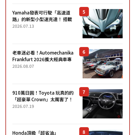
Yamaha發表可行駛「高速道
路」的新型小型速克達！ 搭載
能享受超強勁「渦輪感」的動
2026.07.13
力系統！ 採用與高階「Super
Sport」車款相同的...
老車迷必看！Automechanika
Frankfurt 2026擴大經典車專
區 1954年珍稀古董車現場修復
2026.08.07
910萬日圓！Toyota 玩真的的
「超豪華 Crown」太厲害了！
採用由「匠人技藝」打造的
2026.07.19
「專屬車色」與運動化「底盤
設定」！還配備專屬豪華...
Honda頂級「超省油」