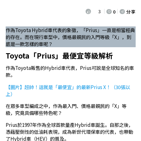
3
0
分享
作為Toyota Hybrid車代表的象徵，「Prius」一直是相當經典
的存在。而在現行車型中，價格最親民的入門等級「X」，到
底是一款怎樣的車呢？
Toyota「Prius」最便宜等級解析
作為Toyota販售的Hybrid車代表，Prius可說是全球知名的車
款。
【圖片】超帥！這就是「最便宜」的最新Prius X！（30張以
上）
在眾多車型編成之中，作為最入門、價格最親民的「X」等
級，究竟具備哪些特色呢？
Prius於1997年作為全球首款量產Hybrid車誕生。自那之後，
憑藉壓倒性的低油耗表現，成為新世代環保車的代表，也帶動
了Hybrid車（HEV）的普及。