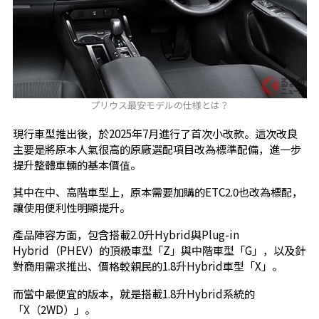
プリウス最安モデルの仕様とは？
現行車型推出後，於2025年7月進行了首次小改款。這次改良
主要是將原本人氣很高的原廠選配項目改為標準配備，進一步
提升整體車輛的基本價值。
其中在中、高階車型上，原本需要加購的ETC2.0也改為標配，
讓使用便利性明顯提升。
產品陣容方面，包含搭載2.0升Hybrid與Plug-in
Hybrid（PHEV）的頂級車型「Z」與中階車型「G」，以及針
對商用需求推出、價格較親民的1.8升Hybrid車型「X」。
而當中最便宜的版本，就是搭載1.8升Hybrid系統的
「X（2WD）」。