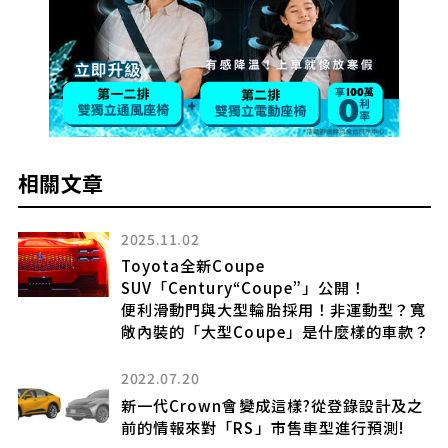
相關文章
2025.11.02
 門
Toyota全新Coupe
SUV「Century“Coupe”」公開！
4
便利滑動門與大型輪胎採用！非運動型？寬
敞內裝的「大型Coupe」是什麼樣的車款？
2022.07.20
新一代Crown會變成這樣?從登錄設計及之
前的情報來對「RS」市售車型進行預測!