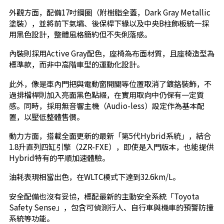
外觀方面，配備17吋鋼圈（附樹脂全蓋，Dark Gray Metallic
塗裝），並將前下氣壩、後保桿下緣以及中央B柱飾板統一採
用黑色設計，整體風格簡約但不失俐落感。
內裝則採用Active Gray配色，座椅為布面材質，且座椅造型為
標準款，而非中高階車型的運動化設計。
此外，像是車內門把與電動窗開關等位置取消了鍍鉻裝飾，不
過排檔桿則加入亮面黑色點綴，在實用取向中仍保有一定質
感。同時，採用無音響主機（Audio-less）設定作為基本配
置，以壓低整體售價。
動力方面，搭載全面更新的最新「第5代Hybrid系統」，結合
1.8升直列四缸引擎（2ZR-FXE），即使是入門版本，也能提供
Hybrid特有的平順加速體驗。
油耗表現相當出色，在WLTC模式下達到32.6km/L。
安全配備也沒有妥協，標配最新的主動安全系統「Toyota
Safety Sense」，包含可偵測行人、自行車與機車的預警防撞
系統等功能。