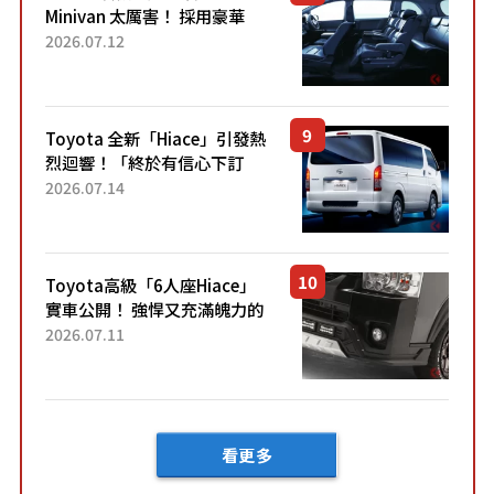
Minivan 太厲害！ 採用豪華
「真皮座椅」與專屬「黑色內
2026.07.12
裝」！ 每公升可跑約20公里，
兼具優異節能表現與舒適
「三...
Toyota 全新「Hiace」引發熱
烈迴響！「終於有信心下訂
了！」「哪個等級交車最
2026.07.14
快？」討論不斷！但下訂後竟
然還要等「超過半年」才能交
車？...
Toyota高級「6人座Hiace」
實車公開！ 強悍又充滿魄力的
「全黑設計」搭配特別「豪華
2026.07.11
內裝」！ Premium打造的「限
定Bruno」由...
看更多