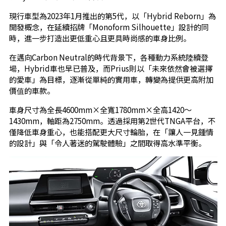
現行車型為2023年1月推出的第5代，以「Hybrid Reborn」為
開發概念，在延續招牌「Monoform Silhouette」設計的同
時，進一步打造出更低重心且更具時尚感的車身比例。
在邁向Carbon Neutral的時代背景下，各種動力系統陸續登
場，Hybrid車也早已普及，而Prius則以「未來依然會被選擇
的愛車」為目標，逐漸從單純的實用車，轉變為提供更高附加
價值的車款。
車身尺寸為全長4600mm×全寬1780mm×全高1420～
1430mm，軸距為2750mm。透過採用第2世代TNGA平台，不
僅降低車身重心，也能搭配更大尺寸輪胎，在「讓人一見鍾情
的設計」與「令人著迷的駕駛體驗」之間取得高水準平衡。