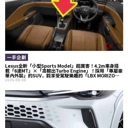
一手企劃
Lexus全新「小型Sports Model」超厲害！4.2m車身搭
載「6速MT」×「高輸出Turbo Engine」！採用「專屬豪
華內外裝」的SUV，能享受駕駛樂趣的「LBX MORIZO
RR」持續進化備受矚目！
2026-08-08