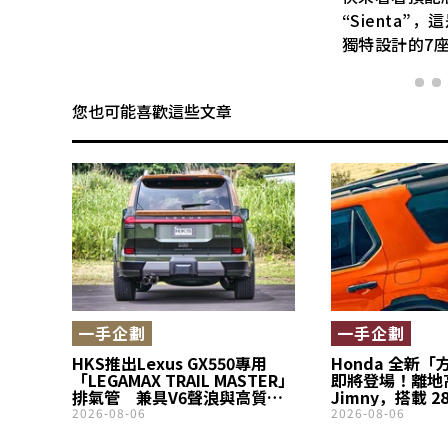
“Sienta”
獨特設計的7
您也可能喜歡這些文章
一手企劃
一手企劃
HKS推出Lexus GX550專用
Honda 全新「
「LEGAMAX TRAIL MASTER」
即將登場！離地
排氣管 兼具V6聲浪與高質感
Jimny，搭載 2
設計
派方正設計車型
2026-08-06
2026-08-06
4WD 的正統越野車