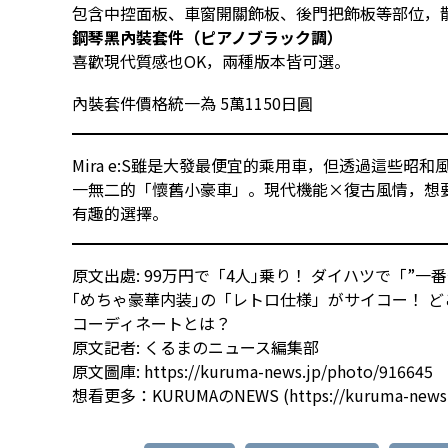
包含中控面板、車窗開關飾板、後門把飾板等部位，
鋼琴黑內裝套件（ピアノブラック調）
喜歡現代質感也OK，兩種版本皆可選。
內裝套件價格統一為 5萬1150日圓
Mira e:S雖是大發最便宜的乘用車，但透過這些
一無二的「懷舊小豪車」。現代機能×復古風情，想
有趣的選擇。
原文出處: 99万円で「4人｣乗り！ ダイハツで「”
｢めちゃ豪華内装｣の「レトロ仕様」がサイコー！ ど
コーディネートとは？
原文記者:
くるまのニュース編集部
原文圖庫:
https://kuruma-news.jp/photo/916645
想看更多：
KURUMAのNEWS
(
https://kuruma-news