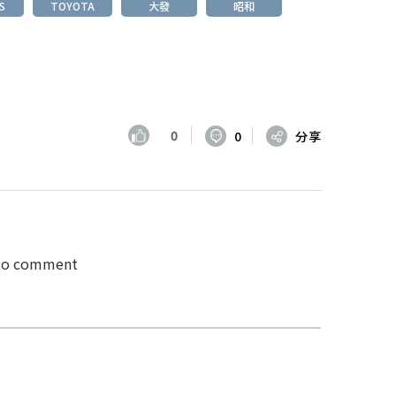
:S
TOYOTA
大發
昭和
0
0
分享
 to comment