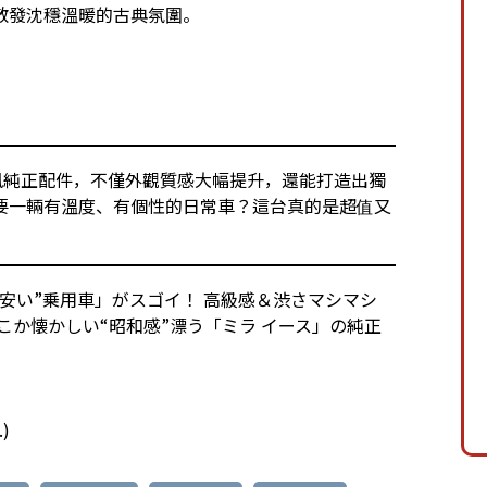
散發沈穩溫暖的古典氛圍。
昭和風純正配件，不僅外觀質感大幅提升，還能打造出獨
要一輛有溫度、有個性的日常車？這台真的是超值又
一番安い”乗用車」がスゴイ！ 高級感＆渋さマシマシ
こか懐かしい“昭和感”漂う「ミラ イース」の純正
.
)