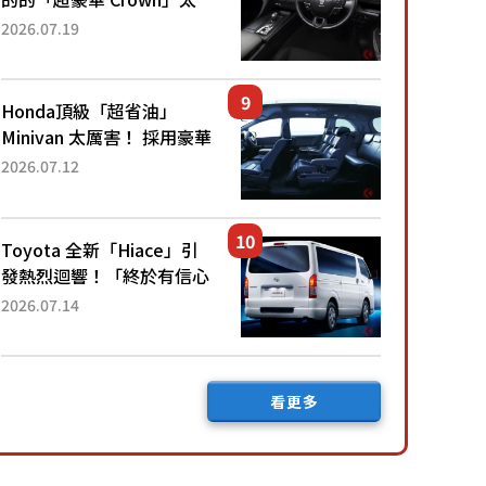
厲害了！採用由「匠人技
2026.07.19
藝」打造的「專屬車色」與
運動化「底盤設定」！還配
備專屬豪華...
Honda頂級「超省油」
Minivan 太厲害！ 採用豪華
「真皮座椅」與專屬「黑色
2026.07.12
內裝」！ 每公升可跑約20
公里，兼具優異節能表現與
舒適「三...
Toyota 全新「Hiace」引
發熱烈迴響！「終於有信心
下訂了！」「哪個等級交車
2026.07.14
最快？」討論不斷！但下訂
後竟然還要等「超過半年」
才能交車？...
看更多