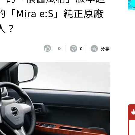
Mira e:S」純正原廠
人？
0
0
分享