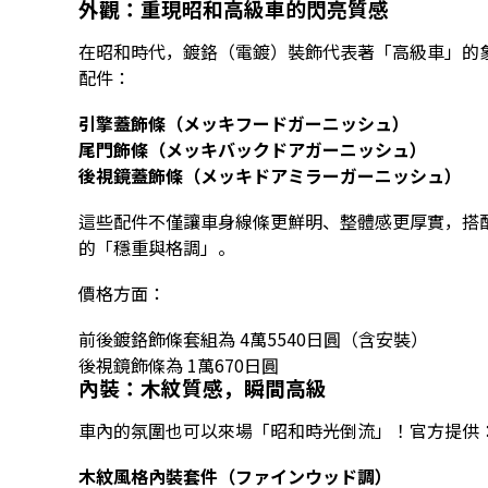
外觀：重現昭和高級車的閃亮質感
在昭和時代，鍍鉻（電鍍）裝飾代表著「高級車」的象徵
配件：
引擎蓋飾條（メッキフードガーニッシュ）
尾門飾條（メッキバックドアガーニッシュ）
後視鏡蓋飾條（メッキドアミラーガーニッシュ）
這些配件不僅讓車身線條更鮮明、整體感更厚實，搭
的「穩重與格調」。
價格方面：
前後鍍鉻飾條套組為 4萬5540日圓（含安裝）
後視鏡飾條為 1萬670日圓
內裝：木紋質感，瞬間高級
車內的氛圍也可以來場「昭和時光倒流」！官方提供
木紋風格內裝套件（ファインウッド調）