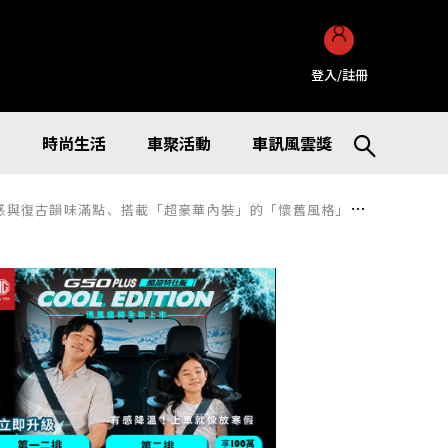
登入/註冊
訊
時尚生活
車聚活動
車訊風雲獎
格」版本超讚！散發著昭和時代氛圍的「Mira e:S」純正原廠復古風格套件到底有多迷人？