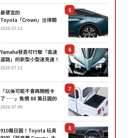
還推出467萬元日圓起的5
人座版...
最便宜的
Toyota「Crown」值得關
注！ 搭載4WD、每公升
2026.07.12
22.4公里低油耗表現超亮
眼！ 配備豐富、超越售價
水準，堪稱高CP值代表的
Yamaha發表可行駛「高速
「...
道路」的新型小型速克達！
搭載能享受超強勁「渦輪
2026.07.13
感」的動力系統！ 採用與
高階「Super Sport」車款
相同的...
「以後可能不會再開輕卡
了……」售價 88 萬日圓的
「超迷你輕型貨車」引發兩
2026.07.09
極評價！「150 日圓就能跑
100 公里！」「免驗車真的
太棒了！...
910萬日圓！Toyota 玩真
的的「超豪華 Crown」太