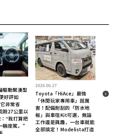
2025.
2026.06.27
輪驅動緊湊型
本田
Toyota「HiAce」最強
出便好評如
旅S
「休閒玩家專用車」超厲
“它非常省
瀑式
害！配備耐刮的「防水地
能跑27公里以
自C
板」與車宿Kit可選，無論
說：“我打算把
驚艷
工作還是興趣，一台車就能
一輛座駕。”
「Z
全部搞定！Modelista打造
版
車？