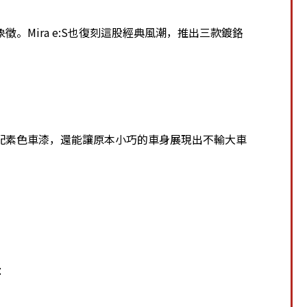
。Mira e:S也復刻這股經典風潮，推出三款鍍鉻
配素色車漆，還能讓原本小巧的車身展現出不輸大車
：