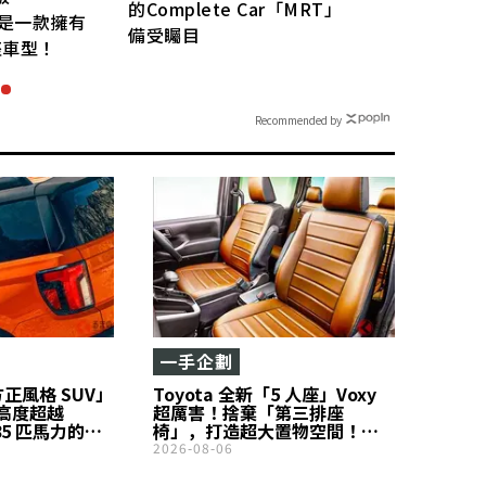
的Complete Car「MRT」
，這是一款擁有
備受矚目
座車型！
Recommended by
一手企劃
方正風格 SUV」
Toyota 全新「5 人座」Voxy
高度超越
超厲害！捨棄「第三排座
85 匹馬力的硬
椅」，打造超大置物空間！明
！採用高性能
明是 Minivan，卻採用「5 人
2026-08-06
「Passport
座」反而更實用！以「創新構