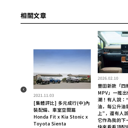
相關文章
2026.02.10
豐田新款「四
改造
MPV」一推
2021.11.03
登
潮！有人說：
[集體評比] 多元成行(中)內
油，每公升油
裝配備、車室空間篇
」
上”，還有人
Honda Fit x Kia Stonic x
的課
它作為我的下
Toyota Sienta
快來看看頂配