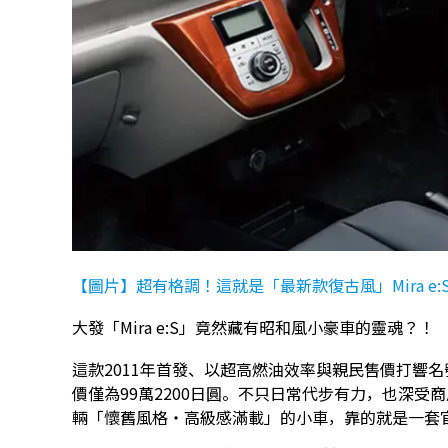
【圖片】超有格調！這就是「最新款復古風」Mir­a e:
大發「Mira e:S」竟然藏有昭和風小豪車的靈魂？！
這款2011年首發、以超高燃油效率與親民售價打響名
價僅為99萬2200日圓。不只日常代步有力，也深
輛「懷舊風格・高級感滿載」的小車，靠的就是一套