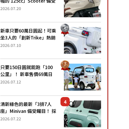
帽的 125cc」Scooter 備受
矚目！採用全新流線設計與
2026.07.20
各項升級，騎乘更加舒適！
已陸續開始出口的新款
「B...
新車只要60萬日圓起！可乘
坐3人的「創新Trike」熱銷
大賣成為人氣車款！「養車
2026.07.10
成本真的超便宜！」「150
日圓就能跑100公里」「小
朋友坐得...
只要150日圓就能跑「100
公里」！ 新車售價69萬日
圓的「3人座」Trike大受歡
2026.07.12
迎！ 順應時代需求，究竟
為何能迅速熱賣？
清新綠色的最新「3排7人
座」Minivan 備受矚目！ 採
用全長4.7公尺剛剛好的車
2026.07.22
身尺寸與「滑門」設計！