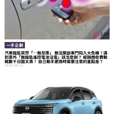
一手企劃
汽車鑰匙突然「…無反應」 無法開啟車門陷入大危機！遇
到意外「無鑰匙遙控電池沒電」該怎麼辦？ 經銷商收費動
輒數千日圓太貴！ 自己動手更換時需要注意的重點是？
2025-08-12