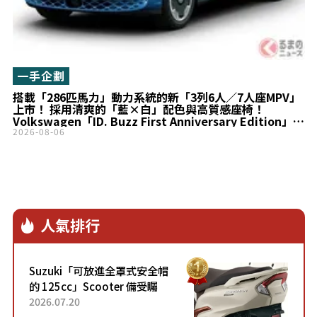
一手企劃
搭載「286匹馬力」動力系統的新「3列6人／7人座MPV」
上市！ 採用清爽的「藍×白」配色與高質感座椅！
Volkswagen「ID. Buzz First Anniversary Edition」登
場奧翻
2026-08-06
人氣排行
Suzuki「可放進全罩式安全帽
的 125cc」Scooter 備受矚
目！採用全新流線設計與各項
2026.07.20
升級，騎乘更加舒適！已陸續