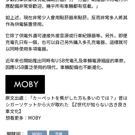
應配備非常受歡迎，幾乎所有車輛都有搭載。」
如上述，現在非常少人會用點菸器來點菸，反而非常多人將其
作為供電裝置使用。
它除了供電外還可連接外接音源或行車紀錄器等。另外，即便
充電孔只有一個，也可以自己另外購入多孔充電器，這樣就可
以同時使用多項電器。
近年來也開始推出同時有USB充電孔及車輛電源插座的車款，
因應USB廣泛使用的現代，車輛配備也不斷進化。
原文出處：
「カーペットを焦がした方も多いのでは？」昔は
シガーソケットから火が取れた 【Z世代が知らない古き良き
車文化】
想看更多：
MOBY
關鍵詞：
MOBY
百問