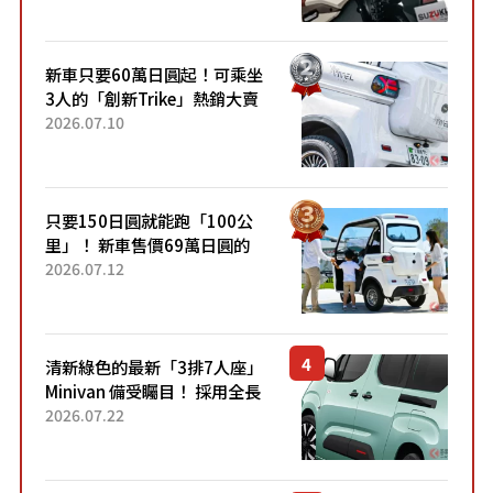
開始出口的新款「B...
新車只要60萬日圓起！可乘坐
3人的「創新Trike」熱銷大賣
成為人氣車款！「養車成本真
2026.07.10
的超便宜！」「150日圓就能
跑100公里」「小朋友坐得...
只要150日圓就能跑「100公
里」！ 新車售價69萬日圓的
「3人座」Trike大受歡迎！ 順
2026.07.12
應時代需求，究竟為何能迅速
熱賣？
清新綠色的最新「3排7人座」
Minivan 備受矚目！ 採用全長
4.7公尺剛剛好的車身尺寸與
2026.07.22
「滑門」設計！ 還推出467萬
元日圓起的5人座版...