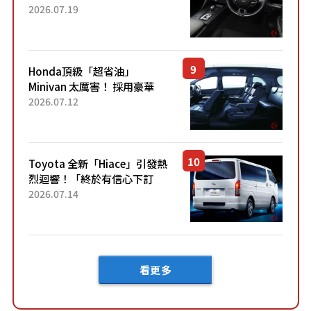
採用由「匠人技藝」打造的
2026.07.19
「專屬車色」與運動化「底盤
設定」！還配備專屬豪華...
Honda頂級「超省油」
Minivan 太厲害！ 採用豪華
「真皮座椅」與專屬「黑色內
2026.07.12
裝」！ 每公升可跑約20公里，
兼具優異節能表現與舒適
「三...
Toyota 全新「Hiace」引發熱
烈迴響！「終於有信心下訂
了！」「哪個等級交車最
2026.07.14
快？」討論不斷！但下訂後竟
然還要等「超過半年」才能交
車？...
看更多