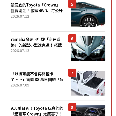
最便宜的Toyota「Crown」
值得關注！ 搭載4WD、每公升
22.4公里低油耗表現超亮眼！
2026.07.12
配備豐富、超越售價水準，堪
稱高CP值代表的「...
Yamaha發表可行駛「高速道
路」的新型小型速克達！ 搭載
能享受超強勁「渦輪感」的動
2026.07.13
力系統！ 採用與高階「Super
Sport」車款相同的...
「以後可能不會再開輕卡
了……」售價 88 萬日圓的「超
迷你輕型貨車」引發兩極評
2026.07.09
價！「150 日圓就能跑 100 公
里！」「免驗車真的太棒
了！...
910萬日圓！Toyota 玩真的的
「超豪華 Crown」太厲害了！