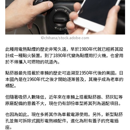
©chihana/stock.adobe.com
此種用電熱點煙的歷史非常久遠，早於1980年代就已經將其設
計成一種點火裝置。到了1890年代變為點煙用打火機，也曾用
於不得攜入可燃物的坑道內。
點菸器最先搭載於車輛的歷史可追溯至1950年代後的美國。日
本國內是在1960年代之後才開始逐漸普及，其幾乎成為老車的
標配。
但隨著吸菸人數降低，近年來在車輛上搭載點菸器、菸灰缸等
原廠配備的意義不大，現在仍有部份車型將其列為選配項目。
也因為如此，現在多將其作為車載電源使用。另外，新型點菸
孔並無可拆除式圓形電熱線配件，進化為附有蓋子的充電插
座。