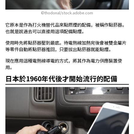
©︎thodonal/stock.adobe.com
它原本是作為打火機替代品來點燃煙的配備，被稱作點菸器。
也就是說過去可以直接用這項配備點煙。
使用時先將點菸器壓到最底。待電熱線加熱完後會被雙金屬片
等零件自動將點菸器推回，只要拔出點菸器就能點煙。
現在應用這種電熱線導電的方式，將其作為電力供應裝置使
用。
日本於1960年代後才開始流行的配備