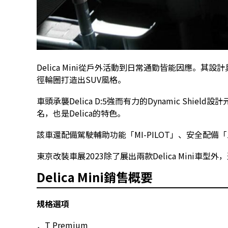
Delica Mini從戶外活動到日常通勤皆能因應。其設
徑輪圈打造出SUV風格。
車頭承襲Delica D:5強而有力的Dynamic Sh
名，也是Delica的特色。
該車還配備駕駛輔助功能「MI-PILOT」、安全配備「三
東京改裝車展2023除了展出兩款Delica Mini車型外，還有
Delica Mini銷售概要
規格選項
．T Premium