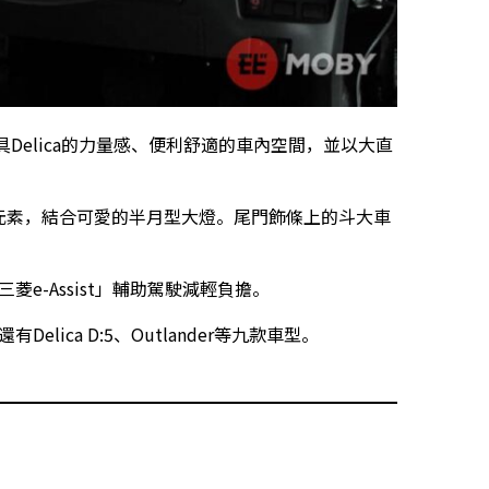
計具Delica的力量感、便利舒適的車內空間，並以大直
ield設計元素，結合可愛的半月型大燈。尾門飾條上的斗大車
菱e-Assist」輔助駕駛減輕負擔。
Delica D:5、Outlander等九款車型。