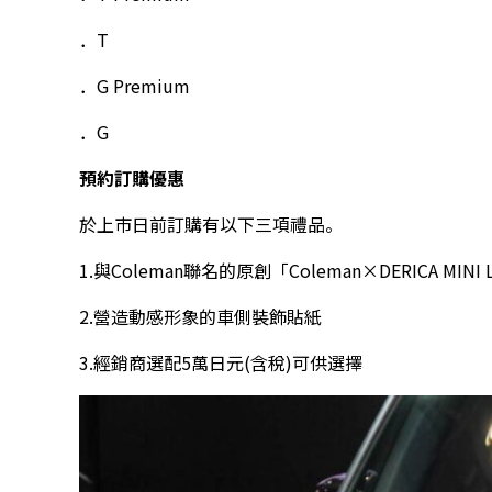
．T
．G Premium
．G
預約訂購優惠
於上市日前訂購有以下三項禮品。
1.與Coleman聯名的原創「Coleman×DERICA MIN
2.營造動感形象的車側裝飾貼紙
3.經銷商選配5萬日元(含稅)可供選擇